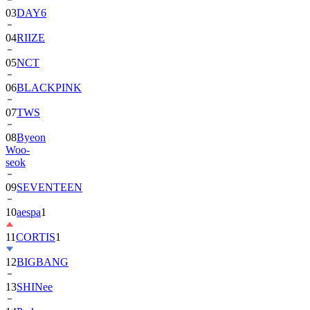
04
RIIZE
05
NCT
06
BLACKPINK
07
TWS
08
Byeon
Woo-
seok
09
SEVENTEEN
10
aespa
1
11
CORTIS
1
12
BIGBANG
13
SHINee
14
Park
Bo-