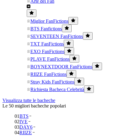
Arte dei Fan
Miglior FanFictions
BTS Fanfictions
SEVENTEEN FanFictions
TXT FanFictions
EXO FanFictions
PLAVE FanFictions
BOYNEXTDOOR FanFictions
RIIZE FanFictions
Stray Kids FanFictions
Richiesta Bacheca Celebrità
Visualizza tutte le bacheche
Le 50 migliori bacheche popolari
01
BTS
02
IVE
03
DAY6
04
RIIZE