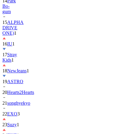
gum
15
ALPHA
DRIVE
ONE)
1
16
IU
1
17
Stray
Kids
1
18
NewJeans
1
19
ASTRO
20
Hearts2Hearts
21
songhyekyo
22
EXO
3
23
Suzy
1
24
TXT
1