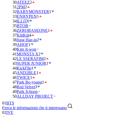
30
ATEEZ
2
31
2PM
2
32
BABYMONSTER
1
33
ENHYPEN
1
34
ILLIT
6
35
BTOB
36
ZEROBASEONE
1
37
KiiiKiii
4
38
Jung Hae-in
2
39
AHOF
1
40
Kim Ji-won
41
MONSTA X
2
42
LE SSERAFIM
2
43
SUPER JUNIOR
1
44
KickFlip
1
45
AND2BLE
1
46
TWICE
1
47
Park Bo-young
1
48
Red Velvet
3
49
Park Ji-hoon
01
BTS
50
ALLDAY PROJECT
02
IVE
Cerca le informazioni che ti interessano
03
DAY6