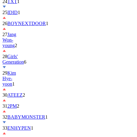
25
IDID
1
26
BOYNEXTDOOR
1
27
Jang
Won-
young
2
28
Girls'
Generation
6
29
Kim
Hye-
yoon
1
30
ATEEZ
2
31
2PM
2
32
BABYMONSTER
1
33
ENHYPEN
1
34
ILLIT
6