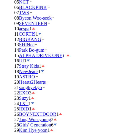
05
NCT
06
BLACKPINK
07
TWS
08
Byeon Woo-seok
09
SEVENTEEN
10
aespa
1
11
CORTIS
1
12
BIGBANG
13
SHINee
14
Park Bo-gum
15
ALPHA DRIVE ONE)
1
16
IU
1
17
Stray Kids
1
18
NewJeans
1
19
ASTRO
20
Hearts2Hearts
21
songhyekyo
22
EXO
3
23
Suzy
1
24
TXT
1
25
IDID
1
26
BOYNEXTDOOR
1
27
Jang Won-young
2
28
Girls' Generation
6
29
Kim Hye-yoon
1