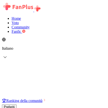
Home
Voto
Community
Fanfic
Italiano
🏆
Ranking della comunità
Preferiti