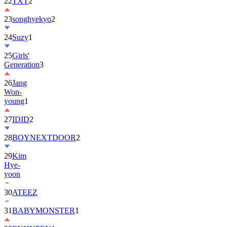
22
TXT
2
23
songhyekyo
2
24
Suzy
1
25
Girls'
Generation
3
26
Jang
Won-
young
1
27
IDID
2
28
BOYNEXTDOOR
2
29
Kim
Hye-
yoon
30
ATEEZ
31
BABYMONSTER
1