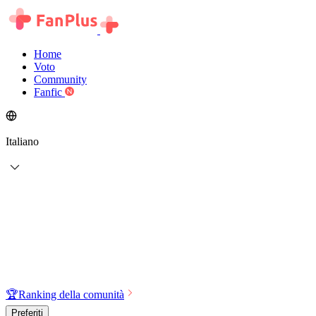
Home
Voto
Community
Fanfic
Italiano
🏆
Ranking della comunità
Preferiti