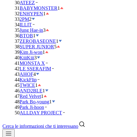
30
ATEEZ
31
BABYMONSTER
1
32
ENHYPEN
1
33
2PM
2
34
ILLIT
35
Jung Hae-in
3
36
BTOB
1
37
ZEROBASEONE
1
38
SUPER JUNIOR
5
39
Kim Ji-won
1
40
KiiiKiii
3
41
MONSTA X
42
LE SSERAFIM
43
AHOF
4
44
KickFlip
45
TWICE
1
46
AND2BLE
1
47
Red Velvet
1
48
Park Bo-young
1
49
Park Ji-hoon
50
ALLDAY PROJECT
Cerca le informazioni che ti interessano