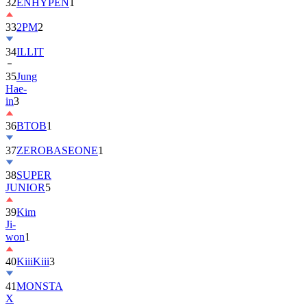
32
ENHYPEN
1
33
2PM
2
34
ILLIT
35
Jung
Hae-
in
3
36
BTOB
1
37
ZEROBASEONE
1
38
SUPER
JUNIOR
5
39
Kim
Ji-
won
1
40
KiiiKiii
3
41
MONSTA
X