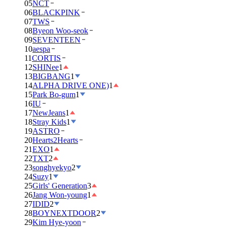
05
NCT
06
BLACKPINK
07
TWS
08
Byeon Woo-seok
09
SEVENTEEN
10
aespa
11
CORTIS
12
SHINee
1
13
BIGBANG
1
14
ALPHA DRIVE ONE)
1
15
Park Bo-gum
1
16
IU
17
NewJeans
1
18
Stray Kids
1
19
ASTRO
20
Hearts2Hearts
21
EXO
1
22
TXT
2
23
songhyekyo
2
24
Suzy
1
25
Girls' Generation
3
26
Jang Won-young
1
27
IDID
2
28
BOYNEXTDOOR
2
29
Kim Hye-yoon