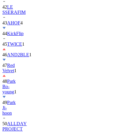
42
LE
SSERAFIM
43
AHOF
4
44
KickFlip
45
TWICE
1
46
AND2BLE
1
47
Red
Velvet
1
48
Park
Bo-
young
1
49
Park
Ji-
hoon
50
ALLDAY
PROJECT