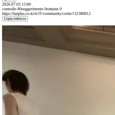
2026.07.03 15:09
controllo
80
suggerimento
0
rottame
0
https://fanplus.co.kr/it-IT/community/cortis/132380812
Copia indirizzo