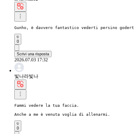
Gunho, è davvero fantastico vederti persino godert
0
Scrivi una risposta
2026.07.03 17:32
빛나라빛나
Fammi vedere la tua faccia.

Anche a me è venuta voglia di allenarmi.
0