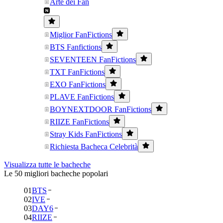
Arte dei Fan
Miglior FanFictions
BTS Fanfictions
SEVENTEEN FanFictions
TXT FanFictions
EXO FanFictions
PLAVE FanFictions
BOYNEXTDOOR FanFictions
RIIZE FanFictions
Stray Kids FanFictions
Richiesta Bacheca Celebrità
Visualizza tutte le bacheche
Le 50 migliori bacheche popolari
01
BTS
02
IVE
03
DAY6
04
RIIZE