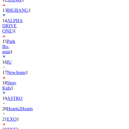
13
BIGBANG
1
14
ALPHA
DRIVE
ONE)
1
15
Park
Bo-
gum
1
16
IU
17
NewJeans
1
18
Stray
Kids
1
19
ASTRO
20
Hearts2Hearts
21
EXO
1