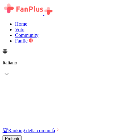
Home
Voto
Community
Fanfic
Italiano
🏆
Ranking della comunità
Preferiti