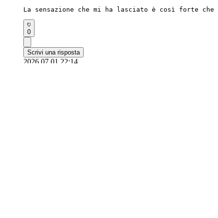
La sensazione che mi ha lasciato è così forte che 
0
Scrivi una risposta
2026.07.01 22:14
centro Servizio clienti
appfanplus@gmail.com
Richiesta di posta elettronica
Termini di utilizzo
|
politica sulla riservatezza
10° piano, 17-6, Yeoksam-ro 3-gil, Gangnam-gu, Seul
Diritto d'autore © Pan Plus. Tutti i diritti riservati.