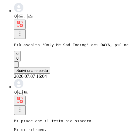
아도니스
Più ascolto "Only Me Sad Ending" dei DAY6, più ne 
0
Scrivi una risposta
2026.07.07 16:04
아파트
Mi piace che il testo sia sincero.

Mi ci ritrovo.