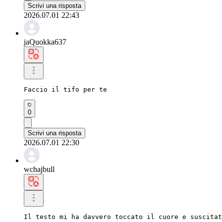
Scrivi una risposta
2026.07.01 22:43
jaQuokka637
Faccio il tifo per te
0
Scrivi una risposta
2026.07.01 22:30
wchajbull
Il testo mi ha davvero toccato il cuore e suscitat