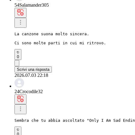
54Salamander305
La canzone suona molto sincera.

Ci sono molte parti in cui mi ritrovo.
0
Scrivi una risposta
2026.07.03 22:18
24Crocodile32
Sembra che tu abbia ascoltato "Only I Am Sad Endin
0