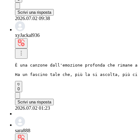
Scrivi una risposta
2026.07.02 09:38
xyJackal936
È una canzone dall'emozione profonda che rimane a 
Ha un fascino tale che, più la si ascolta, più ci 
0
Scrivi una risposta
2026.07.02 01:23
sara888