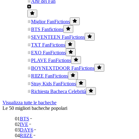
Arte dei Fan
Miglior FanFictions
BTS Fanfictions
SEVENTEEN FanFictions
TXT FanFictions
EXO FanFictions
PLAVE FanFictions
BOYNEXTDOOR FanFictions
RIIZE FanFictions
Stray Kids FanFictions
Richiesta Bacheca Celebrità
Visualizza tutte le bacheche
Le 50 migliori bacheche popolari
01
BTS
02
IVE
03
DAY6
04
RIIZE