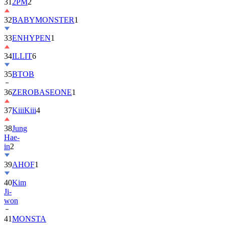
32
BABYMONSTER
1
33
ENHYPEN
1
34
ILLIT
6
35
BTOB
36
ZEROBASEONE
1
37
KiiiKiii
4
38
Jung
Hae-
in
2
39
AHOF
1
40
Kim
Ji-
won
41
MONSTA
X
2