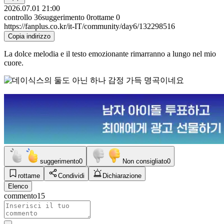
2026.07.01 21:00
controllo
36
suggerimento
0
rottame
0
https://fanplus.co.kr/it-IT/community/day6/132298516
Copia indirizzo
La dolce melodia e il testo emozionante rimarranno a lungo nel mio
cuore.
suggerimento
0
Non consigliato
0
rottame
Condividi
Dichiarazione
Elenco
commento
15