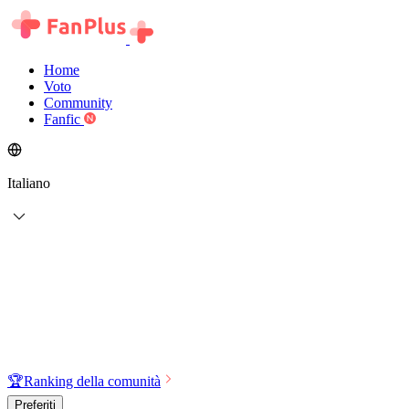
Home
Voto
Community
Fanfic
Italiano
🏆
Ranking della comunità
Preferiti