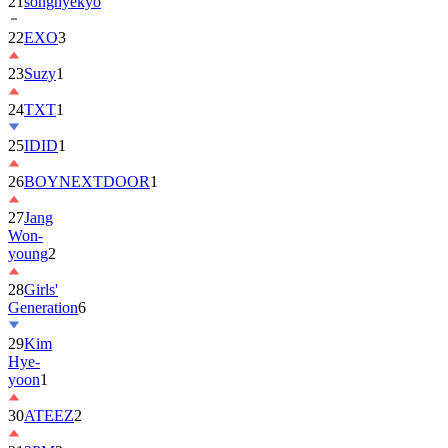
22
EXO
3
23
Suzy
1
24
TXT
1
25
IDID
1
26
BOYNEXTDOOR
1
27
Jang
Won-
young
2
28
Girls'
Generation
6
29
Kim
Hye-
yoon
1
30
ATEEZ
2
31
2PM
2