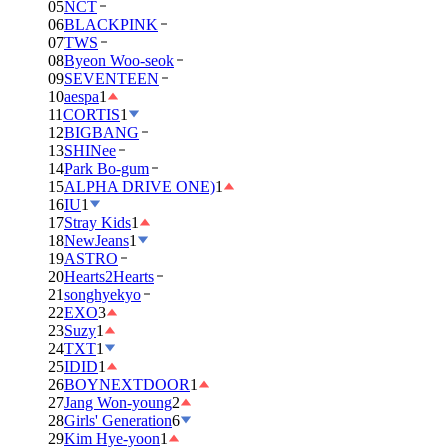
05
NCT
06
BLACKPINK
07
TWS
08
Byeon Woo-seok
09
SEVENTEEN
10
aespa
1
11
CORTIS
1
12
BIGBANG
13
SHINee
14
Park Bo-gum
15
ALPHA DRIVE ONE)
1
16
IU
1
17
Stray Kids
1
18
NewJeans
1
19
ASTRO
20
Hearts2Hearts
21
songhyekyo
22
EXO
3
23
Suzy
1
24
TXT
1
25
IDID
1
26
BOYNEXTDOOR
1
27
Jang Won-young
2
28
Girls' Generation
6
29
Kim Hye-yoon
1