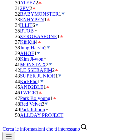
30
ATEEZ
2
31
2PM
2
32
BABYMONSTER
1
33
ENHYPEN
1
34
ILLIT
6
35
BTOB
36
ZEROBASEONE
1
37
KiiiKiii
4
38
Jung Hae-in
2
39
AHOF
1
40
Kim Ji-won
41
MONSTA X
2
42
LE SSERAFIM
2
43
SUPER JUNIOR
1
44
KickFlip
1
45
AND2BLE
1
46
TWICE
1
47
Park Bo-young
1
48
Red Velvet
3
49
Park Ji-hoon
50
ALLDAY PROJECT
Cerca le informazioni che ti interessano