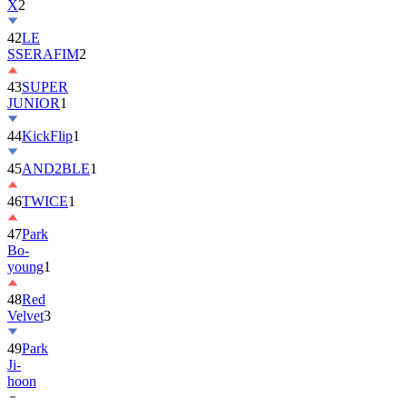
42
LE
SSERAFIM
2
43
SUPER
JUNIOR
1
44
KickFlip
1
45
AND2BLE
1
46
TWICE
1
47
Park
Bo-
young
1
48
Red
Velvet
3
49
Park
Ji-
hoon
50
ALLDAY
PROJECT