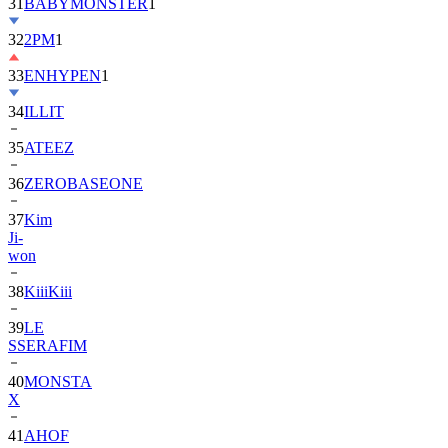
32
2PM
1
33
ENHYPEN
1
34
ILLIT
35
ATEEZ
36
ZEROBASEONE
37
Kim
Ji-
won
38
KiiiKiii
39
LE
SSERAFIM
40
MONSTA
X
41
AHOF
42
BTOB