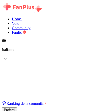
Home
Voto
Community
Fanfic
Italiano
🏆
Ranking della comunità
Preferiti