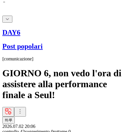
DAY6
Post popolari
[
comunicazione
]
GIORNO 6, non vedo l'ora di
assistere alla performance
finale a Seul!
하루
2026.07.02 20:06
controllo
42
suggerimento
0
rottame
0