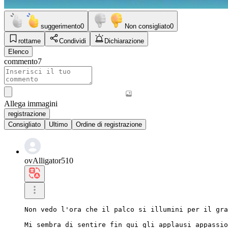
suggerimento
0
Non consigliato
0
rottame
Condividi
Dichiarazione
Elenco
commento
7
Allega immagini
registrazione
Consigliato
Ultimo
Ordine di registrazione
ovAlligator510
Non vedo l'ora che il palco si illumini per il gra
Mi sembra di sentire fin qui gli applausi appassio