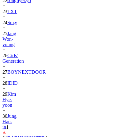
23
TXT
24
Suzy
25
Jang
Won-
young
26
Girls'
Generation
27
BOYNEXTDOOR
28
IDID
29
Kim
Hye-
yoon
30
Jung
Hae-
in
1
31
BABYMONSTER
1