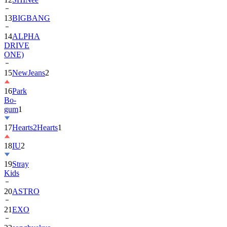
14
ALPHA
DRIVE
ONE)
15
NewJeans
2
16
Park
Bo-
gum
1
17
Hearts2Hearts
1
18
IU
2
19
Stray
Kids
20
ASTRO
21
EXO
22
songhyekyo