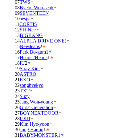
07
TWS
08
Byeon Woo-seok
09
SEVENTEEN
10
aespa
11
CORTIS
12
SHINee
13
BIGBANG
14
ALPHA DRIVE ONE)
15
NewJeans
2
16
Park Bo-gum
1
17
Hearts2Hearts
1
18
IU
2
19
Stray Kids
20
ASTRO
21
EXO
22
songhyekyo
23
TXT
24
Suzy
25
Jang Won-young
26
Girls' Generation
27
BOYNEXTDOOR
28
IDID
29
Kim Hye-yoon
30
Jung Hae-in
1
31
BABYMONSTER
1