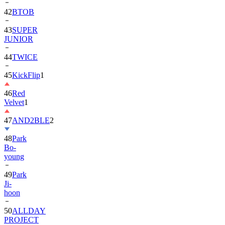
43
SUPER
JUNIOR
44
TWICE
45
KickFlip
1
46
Red
Velvet
1
47
AND2BLE
2
48
Park
Bo-
young
49
Park
Ji-
hoon
50
ALLDAY
PROJECT