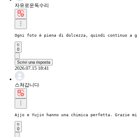
자유로운독수리
Ogni foto è piena di dolcezza, quindi continuo a g
0
Scrivi una risposta
2026.07.15 18:41
스쳐갑니다
Ajjo e Yujin hanno una chimica perfetta. Grazie m
0