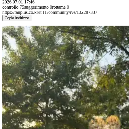
2026.07.01 17:46
controllo
75
suggerimento
0
rottame
0
https://fanplus.co.kr/it-IT/community/ive/132287337
Copia indirizzo