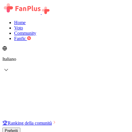
Home
Voto
Community
Fanfic
Italiano
🏆
Ranking della comunità
Preferiti