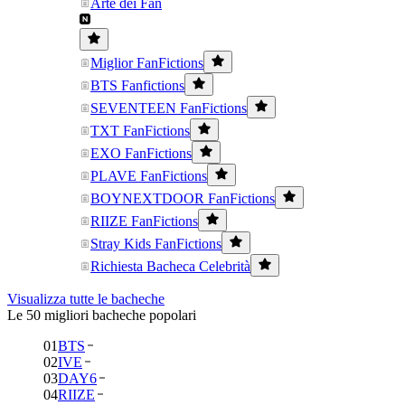
Arte dei Fan
Miglior FanFictions
BTS Fanfictions
SEVENTEEN FanFictions
TXT FanFictions
EXO FanFictions
PLAVE FanFictions
BOYNEXTDOOR FanFictions
RIIZE FanFictions
Stray Kids FanFictions
Richiesta Bacheca Celebrità
Visualizza tutte le bacheche
Le 50 migliori bacheche popolari
01
BTS
02
IVE
03
DAY6
04
RIIZE