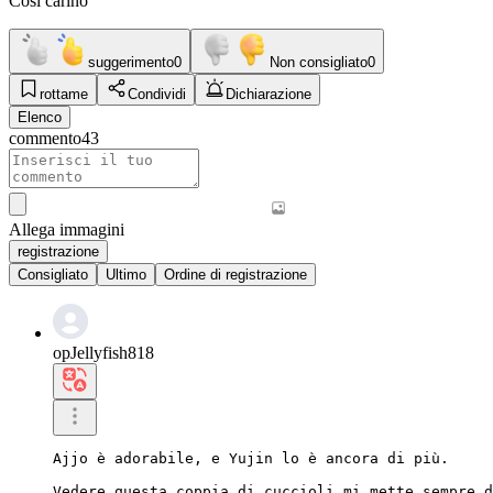
Così carino
suggerimento
0
Non consigliato
0
rottame
Condividi
Dichiarazione
Elenco
commento
43
Allega immagini
registrazione
Consigliato
Ultimo
Ordine di registrazione
opJellyfish818
Ajjo è adorabile, e Yujin lo è ancora di più.

Vedere questa coppia di cuccioli mi mette sempre d