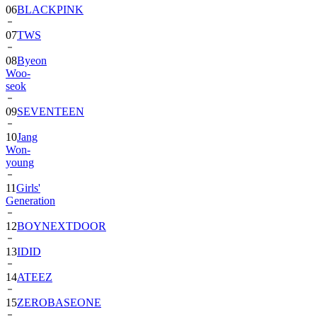
06
BLACKPINK
07
TWS
08
Byeon
Woo-
seok
09
SEVENTEEN
10
Jang
Won-
young
11
Girls'
Generation
12
BOYNEXTDOOR
13
IDID
14
ATEEZ
15
ZEROBASEONE