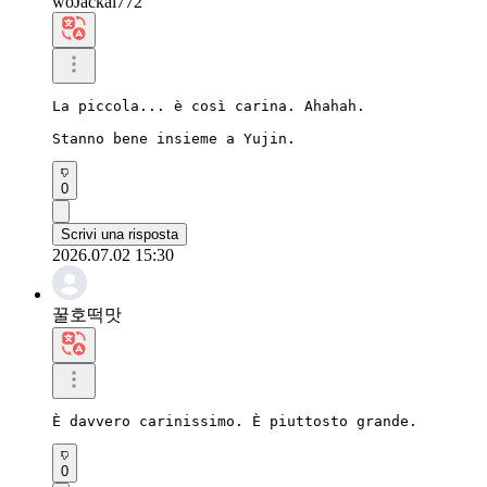
woJackal772
La piccola... è così carina. Ahahah.

Stanno bene insieme a Yujin.
0
Scrivi una risposta
2026.07.02 15:30
꿀호떡맛
È davvero carinissimo. È piuttosto grande.
0