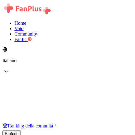
Home
Voto
Community
Fanfic
Italiano
🏆
Ranking della comunità
Preferiti