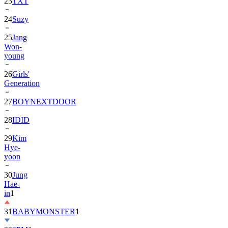
24
Suzy
25
Jang
Won-
young
26
Girls'
Generation
27
BOYNEXTDOOR
28
IDID
29
Kim
Hye-
yoon
30
Jung
Hae-
in
1
31
BABYMONSTER
1
32
2PM
1