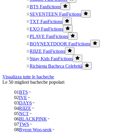
BTS Fanfictions
SEVENTEEN FanFictions
TXT FanFictions
EXO FanFictions
PLAVE FanFictions
BOYNEXTDOOR FanFictions
RIIZE FanFictions
Stray Kids FanFictions
Richiesta Bacheca Celebrità
Visualizza tutte le bacheche
Le 50 migliori bacheche popolari
01
BTS
02
IVE
03
DAY6
04
RIIZE
05
NCT
06
BLACKPINK
07
TWS
08
Byeon Woo-seok