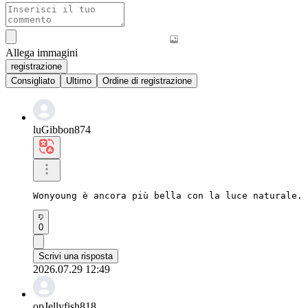
Allega immagini
registrazione
Consigliato
Ultimo
Ordine di registrazione
luGibbon874
Wonyoung è ancora più bella con la luce naturale. 
0
Scrivi una risposta
2026.07.29 12:49
opJellyfish818