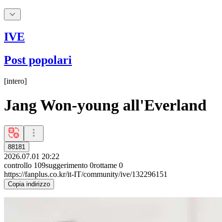
IVE
Post popolari
[
intero
]
Jang Won-young all'Everland
88181
2026.07.01 20:22
controllo
109
suggerimento
0
rottame
0
https://fanplus.co.kr/it-IT/community/ive/132296151
Copia indirizzo