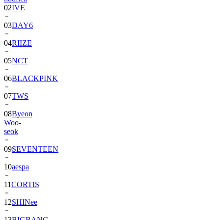
03
DAY6
04
RIIZE
05
NCT
06
BLACKPINK
07
TWS
08
Byeon
Woo-
seok
09
SEVENTEEN
10
aespa
11
CORTIS
12
SHINee
13
BIGBANG
14
ALPHA