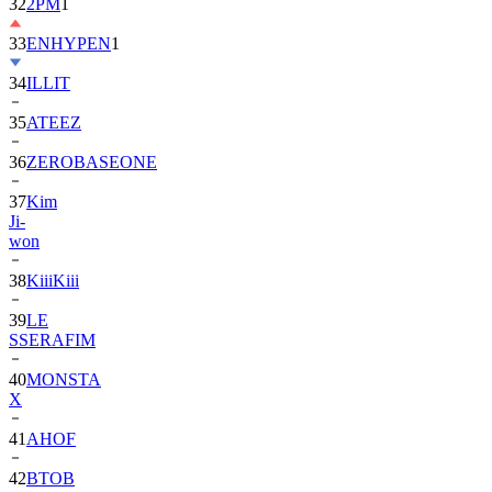
33
ENHYPEN
1
34
ILLIT
35
ATEEZ
36
ZEROBASEONE
37
Kim
Ji-
won
38
KiiiKiii
39
LE
SSERAFIM
40
MONSTA
X
41
AHOF
42
BTOB
43
SUPER