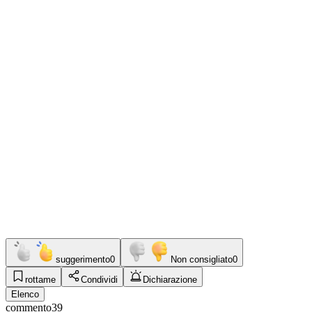
suggerimento
0
Non consigliato
0
rottame
Condividi
Dichiarazione
Elenco
commento
39