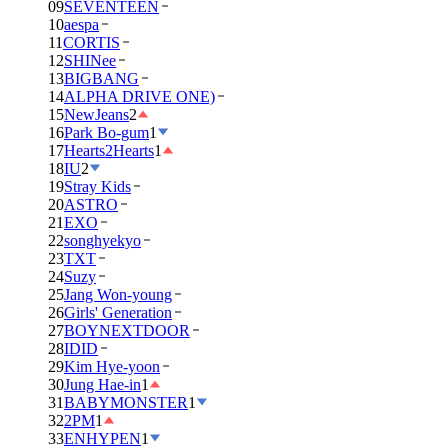
09
SEVENTEEN
10
aespa
11
CORTIS
12
SHINee
13
BIGBANG
14
ALPHA DRIVE ONE)
15
NewJeans
2
16
Park Bo-gum
1
17
Hearts2Hearts
1
18
IU
2
19
Stray Kids
20
ASTRO
21
EXO
22
songhyekyo
23
TXT
24
Suzy
25
Jang Won-young
26
Girls' Generation
27
BOYNEXTDOOR
28
IDID
29
Kim Hye-yoon
30
Jung Hae-in
1
31
BABYMONSTER
1
32
2PM
1
33
ENHYPEN
1