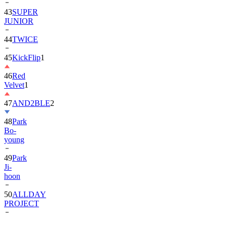
JUNIOR
44
TWICE
45
KickFlip
1
46
Red
Velvet
1
47
AND2BLE
2
48
Park
Bo-
young
49
Park
Ji-
hoon
50
ALLDAY
PROJECT