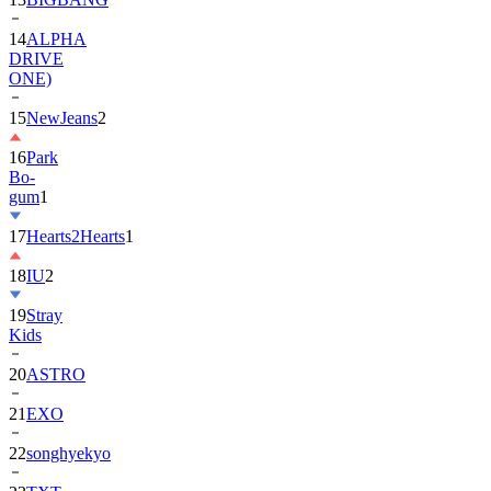
DRIVE
ONE)
15
NewJeans
2
16
Park
Bo-
gum
1
17
Hearts2Hearts
1
18
IU
2
19
Stray
Kids
20
ASTRO
21
EXO
22
songhyekyo
23
TXT