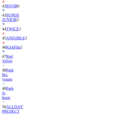
42
BTOB
6
43
SUPER
JUNIOR
5
44
TWICE
1
45
AND2BLE
1
46
KickFlip
2
47
Red
Velvet
48
Park
Bo-
young
49
Park
Ji-
hoon
50
ALLDAY
PROJECT