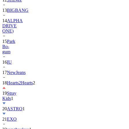
13
BIGBANG
14
ALPHA
DRIVE
ONE)
15
Park
Bo-
gum
16
IU
17
NewJeans
18
Hearts2Hearts
2
19
Stray
Kids
1
20
ASTRO
1
21
EXO