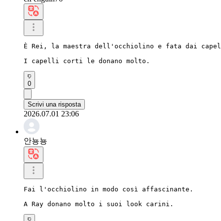
È Rei, la maestra dell'occhiolino e fata dai capel
I capelli corti le donano molto.
0
Scrivi una risposta
2026.07.01 23:06
안뇽뇽
Fai l'occhiolino in modo così affascinante.

A Ray donano molto i suoi look carini.