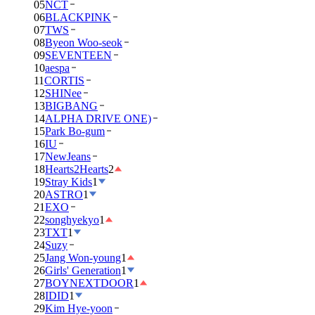
05
NCT
06
BLACKPINK
07
TWS
08
Byeon Woo-seok
09
SEVENTEEN
10
aespa
11
CORTIS
12
SHINee
13
BIGBANG
14
ALPHA DRIVE ONE)
15
Park Bo-gum
16
IU
17
NewJeans
18
Hearts2Hearts
2
19
Stray Kids
1
20
ASTRO
1
21
EXO
22
songhyekyo
1
23
TXT
1
24
Suzy
25
Jang Won-young
1
26
Girls' Generation
1
27
BOYNEXTDOOR
1
28
IDID
1
29
Kim Hye-yoon