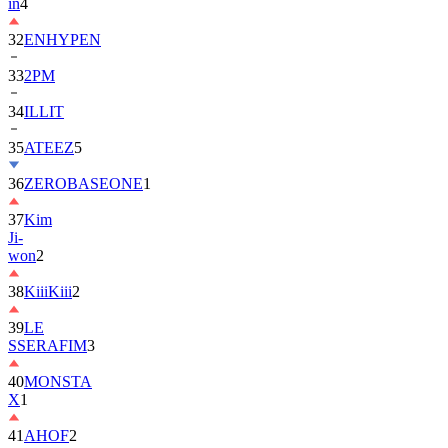
in
4
32
ENHYPEN
33
2PM
34
ILLIT
35
ATEEZ
5
36
ZEROBASEONE
1
37
Kim
Ji-
won
2
38
KiiiKiii
2
39
LE
SSERAFIM
3
40
MONSTA
X
1
41
AHOF
2