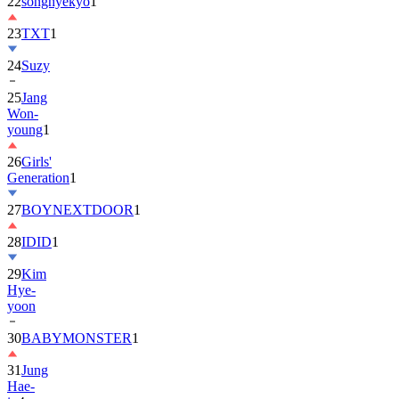
22
songhyekyo
1
23
TXT
1
24
Suzy
25
Jang
Won-
young
1
26
Girls'
Generation
1
27
BOYNEXTDOOR
1
28
IDID
1
29
Kim
Hye-
yoon
30
BABYMONSTER
1
31
Jung
Hae-