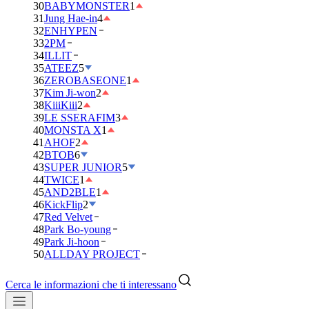
30
BABYMONSTER
1
31
Jung Hae-in
4
32
ENHYPEN
33
2PM
34
ILLIT
35
ATEEZ
5
36
ZEROBASEONE
1
37
Kim Ji-won
2
38
KiiiKiii
2
39
LE SSERAFIM
3
40
MONSTA X
1
41
AHOF
2
42
BTOB
6
43
SUPER JUNIOR
5
44
TWICE
1
45
AND2BLE
1
46
KickFlip
2
47
Red Velvet
48
Park Bo-young
49
Park Ji-hoon
50
ALLDAY PROJECT
Cerca le informazioni che ti interessano