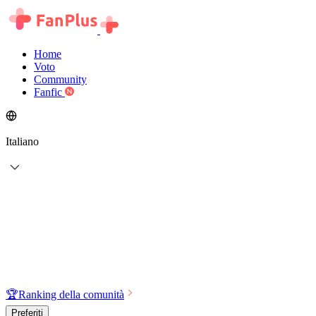
Home
Voto
Community
Fanfic
Italiano
🏆
Ranking della comunità
Preferiti