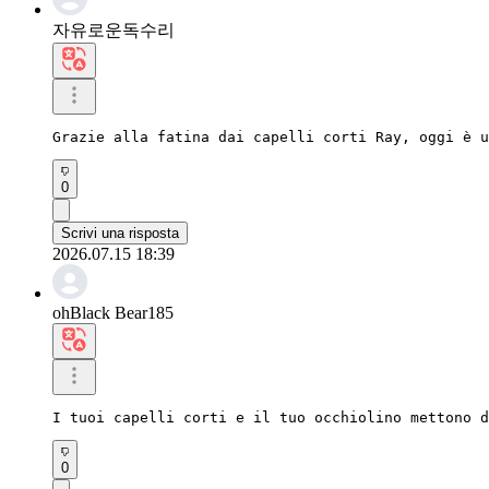
자유로운독수리
Grazie alla fatina dai capelli corti Ray, oggi è u
0
Scrivi una risposta
2026.07.15 18:39
ohBlack Bear185
I tuoi capelli corti e il tuo occhiolino mettono 
0