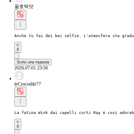
꿀호떡맛
Anche tu fai dei bei selfie. L'atmosfera sta gradu
0
Scrivi una risposta
2026.07.01 23:56
leCrocodile77
La fatina Wink dai capelli corti Ray è così adorab
0