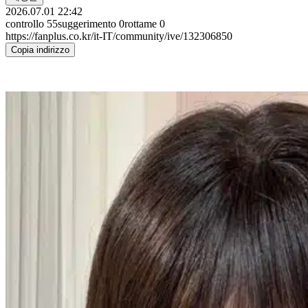
2026.07.01 22:42
controllo
55
suggerimento
0
rottame
0
https://fanplus.co.kr/it-IT/community/ive/132306850
Copia indirizzo