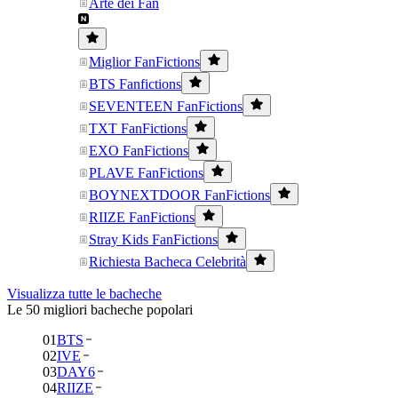
Arte dei Fan
Miglior FanFictions
BTS Fanfictions
SEVENTEEN FanFictions
TXT FanFictions
EXO FanFictions
PLAVE FanFictions
BOYNEXTDOOR FanFictions
RIIZE FanFictions
Stray Kids FanFictions
Richiesta Bacheca Celebrità
Visualizza tutte le bacheche
Le 50 migliori bacheche popolari
01
BTS
02
IVE
03
DAY6
04
RIIZE