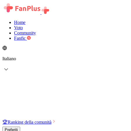
Home
Voto
Community
Fanfic
Italiano
🏆
Ranking della comunità
Preferiti