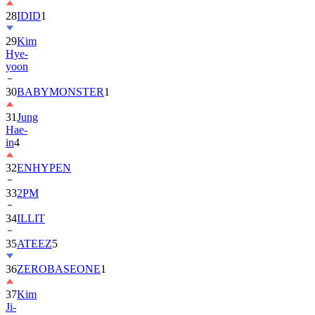
28
IDID
1
29
Kim
Hye-
yoon
30
BABYMONSTER
1
31
Jung
Hae-
in
4
32
ENHYPEN
33
2PM
34
ILLIT
35
ATEEZ
5
36
ZEROBASEONE
1
37
Kim
Ji-