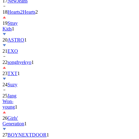
17
NewJeans
18
Hearts2Hearts
2
19
Stray
Kids
1
20
ASTRO
1
21
EXO
22
songhyekyo
1
23
TXT
1
24
Suzy
25
Jang
Won-
young
1
26
Girls'
Generation
1
27
BOYNEXTDOOR
1