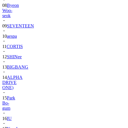
08
Byeon
Woo-
seok
09
SEVENTEEN
10
aespa
11
CORTIS
12
SHINee
13
BIGBANG
14
ALPHA
DRIVE
ONE)
15
Park
Bo-
gum
16
IU