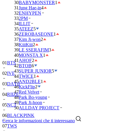
30
BABYMONSTER
1
31
Jung Hae-in
4
32
ENHYPEN
33
2PM
34
ILLIT
35
ATEEZ
5
36
ZEROBASEONE
1
37
Kim Ji-won
2
38
KiiiKiii
2
39
LE SSERAFIM
3
40
MONSTA X
1
41
AHOF
2
01
BTS
42
BTOB
6
43
SUPER JUNIOR
5
02
IVE
44
TWICE
1
45
AND2BLE
1
03
DAY6
46
KickFlip
2
47
Red Velvet
04
RIIZE
48
Park Bo-young
49
Park Ji-hoon
05
NCT
50
ALLDAY PROJECT
06
BLACKPINK
Cerca le informazioni che ti interessano
07
TWS