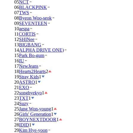
05
NCT
06
BLACKPINK
07
TWS
08
Byeon Woo-seok
09
SEVENTEEN
10
aespa
11
CORTIS
12
SHINee
13
BIGBANG
14
ALPHA DRIVE ONE)
15
Park Bo-gum
16
IU
17
NewJeans
18
Hearts2Hearts
2
19
Stray Kids
1
20
ASTRO
1
21
EXO
22
songhyekyo
1
23
TXT
1
24
Suzy
25
Jang Won-young
1
26
Girls' Generation
1
27
BOYNEXTDOOR
1
28
IDID
1
29
Kim Hye-yoon