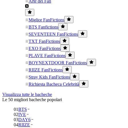
Arte dei Fan
Miglior FanFictions
BTS Fanfictions
SEVENTEEN FanFictions
TXT FanFictions
EXO FanFictions
PLAVE FanFictions
BOYNEXTDOOR FanFictions
RIIZE FanFictions
Stray Kids FanFictions
Richiesta Bacheca Celebrità
Visualizza tutte le bacheche
Le 50 migliori bacheche popolari
01
BTS
02
IVE
03
DAY6
04
RIIZE