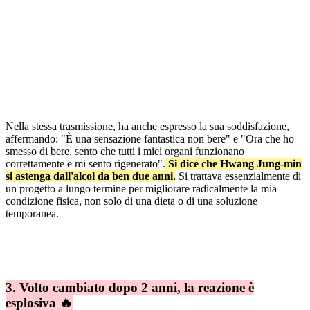
Nella stessa trasmissione, ha anche espresso la sua soddisfazione,
affermando: "È una sensazione fantastica non bere" e "Ora che ho
smesso di bere, sento che tutti i miei organi funzionano
correttamente e mi sento rigenerato".
Si dice che Hwang Jung-min
si astenga dall'alcol da ben due anni.
Si trattava essenzialmente di
un progetto a lungo termine per migliorare radicalmente la mia
condizione fisica, non solo di una dieta o di una soluzione
temporanea.
3. Volto cambiato dopo 2 anni, la reazione è
esplosiva 🔥