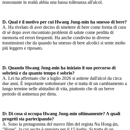
nonostante in realtà abbia una bassa tolleranza all'alcol.
D. Qual è il motivo per cui Hwang Jung-min ha smesso di bere?
A. Ha rivelato di aver deciso di smettere di bere come forma di cura
di sé dopo aver riscontrato problemi di salute come perdita di
memoria ed errori frequenti. Ha anche condiviso in diverse
trasmissioni che da quando ha smesso di bere alcolici si sente molto
più leggero e riposato.
D. Quando Hwang Jung-min ha iniziato il suo percorso di
sobrietà e da quanto tempo è sobrio?
A. Lei ha affermato che a luglio 2026 si astiene dall'alcol da circa
due anni. È importante sottolineare che si tratta di un cambiamento a
lungo termine nelle abitudini di vita, piuttosto che di un breve
periodo di astinenza per dieta.
D: Di cosa si occupa Hwang Jung-min ultimamente? A quali
progetti sta partecipando?
A. Sono la protagonista del nuovo film del regista Na Hong-jin,
"Hope", la cui uscita è prevista per il 15 luglio. Si tratta di un