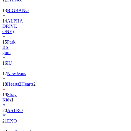
13
BIGBANG
14
ALPHA
DRIVE
ONE)
15
Park
Bo-
gum
16
IU
17
NewJeans
18
Hearts2Hearts
2
19
Stray
Kids
1
20
ASTRO
1
21
EXO