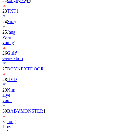
22
songhyekyo
1
23
TXT
1
24
Suzy
25
Jang
Won-
young
1
26
Girls'
Generation
1
27
BOYNEXTDOOR
1
28
IDID
1
29
Kim
Hye-
yoon
30
BABYMONSTER
1
31
Jung
Hae-