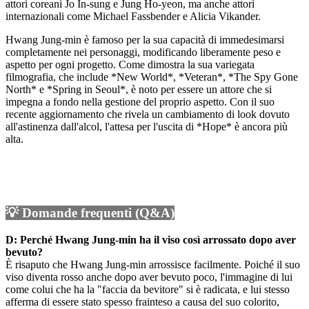
attori coreani Jo In-sung e Jung Ho-yeon, ma anche attori
internazionali come Michael Fassbender e Alicia Vikander.
Hwang Jung-min è famoso per la sua capacità di immedesimarsi
completamente nei personaggi, modificando liberamente peso e
aspetto per ogni progetto. Come dimostra la sua variegata
filmografia, che include *New World*, *Veteran*, *The Spy Gone
North* e *Spring in Seoul*, è noto per essere un attore che si
impegna a fondo nella gestione del proprio aspetto. Con il suo
recente aggiornamento che rivela un cambiamento di look dovuto
all'astinenza dall'alcol, l'attesa per l'uscita di *Hope* è ancora più
alta.
💡 Domande frequenti (Q&A)
D: Perché Hwang Jung-min ha il viso così arrossato dopo aver
bevuto?
È risaputo che Hwang Jung-min arrossisce facilmente. Poiché il suo
viso diventa rosso anche dopo aver bevuto poco, l'immagine di lui
come colui che ha la "faccia da bevitore" si è radicata, e lui stesso
afferma di essere stato spesso frainteso a causa del suo colorito,