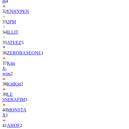
in
4
32
ENHYPEN
33
2PM
34
ILLIT
35
ATEEZ
5
36
ZEROBASEONE
1
37
Kim
Ji-
won
2
38
KiiiKiii
2
39
LE
SSERAFIM
3
40
MONSTA
X
1
41
AHOF
2