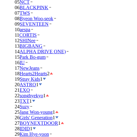
05
NCT
06
BLACKPINK
07
TWS
08
Byeon Woo-seok
09
SEVENTEEN
10
aespa
11
CORTIS
12
SHINee
13
BIGBANG
14
ALPHA DRIVE ONE)
15
Park Bo-gum
16
IU
17
NewJeans
18
Hearts2Hearts
2
19
Stray Kids
1
20
ASTRO
1
21
EXO
22
songhyekyo
1
23
TXT
1
24
Suzy
25
Jang Won-young
1
26
Girls' Generation
1
27
BOYNEXTDOOR
1
28
IDID
1
29
Kim Hye-yoon