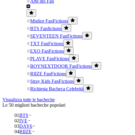
Arte dei Fan
Miglior FanFictions
BTS Fanfictions
SEVENTEEN FanFictions
TXT FanFictions
EXO FanFictions
PLAVE FanFictions
BOYNEXTDOOR FanFictions
RIIZE FanFictions
Stray Kids FanFictions
Richiesta Bacheca Celebrità
Visualizza tutte le bacheche
Le 50 migliori bacheche popolari
01
BTS
02
IVE
03
DAY6
04
RIIZE