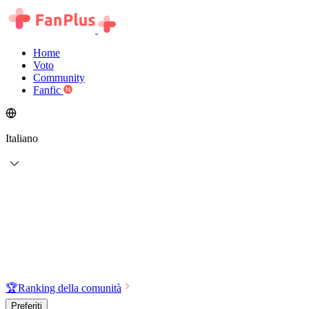
Home
Voto
Community
Fanfic
Italiano
🏆
Ranking della comunità
Preferiti