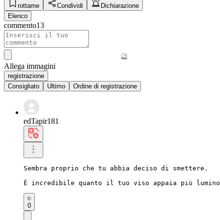
rottame
Condividi
Dichiarazione
Elenco
commento
13
Allega immagini
registrazione
Consigliato
Ultimo
Ordine di registrazione
edTapir181
Sembra proprio che tu abbia deciso di smettere.

È incredibile quanto il tuo viso appaia più lumino
0