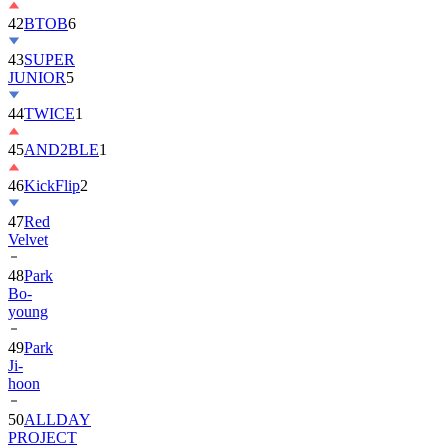
42
BTOB
6
43
SUPER
JUNIOR
5
44
TWICE
1
45
AND2BLE
1
46
KickFlip
2
47
Red
Velvet
48
Park
Bo-
young
49
Park
Ji-
hoon
50
ALLDAY
PROJECT