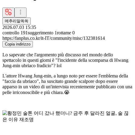
메추리알쏙쏙
2026.07.03 15:35
controllo
191
suggerimento
1
rottame
0
https://fanplus.co.kr/it-IT/community/misc/132381614
Copia indirizzo
Lo sapevate che l'argomento più discusso nel mondo dello
spettacolo in questi giorni è "l'incidente della scomparsa di Hwang
Jung-min ubriaco fradicio"? lol
L'attore Hwang Jung-min, a lungo noto per essere l'emblema della
"faccia da ubriaco", ha suscitato grande scalpore dopo essere
apparso in un video di un'intervista recentemente pubblicato con una
pelle irriconoscibile e più chiara.😭