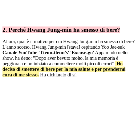
2. Perché Hwang Jung-min ha smesso di bere?
Allora, qual è il motivo per cui Hwang Jung-min ha smesso di bere?
L'anno scorso, Hwang Jung-min [stava] ospitando Yoo Jae-suk
Canale YouTube 'Tteun-tteun's' 'Excuse-go'
Apparendo nello
show, ha detto: "Dopo aver bevuto molto, la mia memoria è
peggiorata e ho iniziato a commettere molti piccoli errori".
Ho
deciso di smettere di bere per la mia salute e per prendermi
cura di me stesso.
Ha dichiarato di sì.