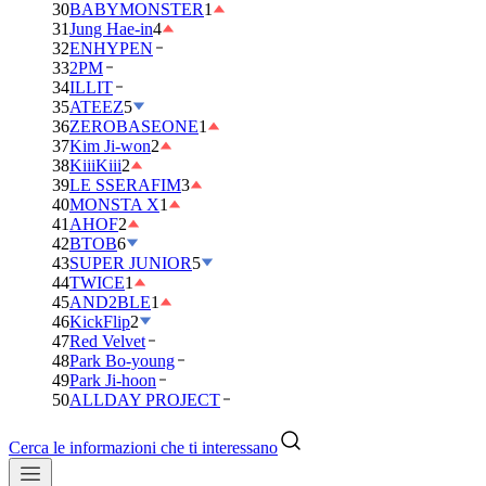
30
BABYMONSTER
1
31
Jung Hae-in
4
32
ENHYPEN
33
2PM
34
ILLIT
35
ATEEZ
5
36
ZEROBASEONE
1
37
Kim Ji-won
2
38
KiiiKiii
2
39
LE SSERAFIM
3
40
MONSTA X
1
41
AHOF
2
42
BTOB
6
43
SUPER JUNIOR
5
44
TWICE
1
45
AND2BLE
1
46
KickFlip
2
47
Red Velvet
48
Park Bo-young
49
Park Ji-hoon
50
ALLDAY PROJECT
Cerca le informazioni che ti interessano