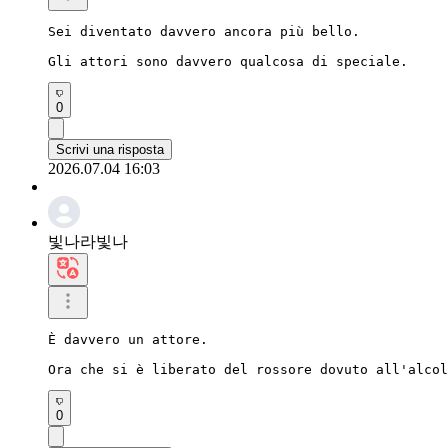
Sei diventato davvero ancora più bello.

Gli attori sono davvero qualcosa di speciale.
0
Scrivi una risposta
2026.07.04 16:03
빛나라빛나
È davvero un attore.

Ora che si è liberato del rossore dovuto all'alcol
0