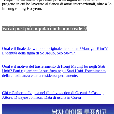
progetto in cui ho lavorato al fianco di attori internazionali, oltre a Jo
In-sung e Jung Ho-yeon.
Vai ai post più popolari in tempo reale 👇
Qual è il finale del webtoon originale del drama *Manager Kim*?
L'identità della figlia di So Ji-sub, Seo Su-min.
Qual è il motivo del trasferimento di Hong Myung-bo negli Stati
Uniti? Fatti riguardanti la sua fuga negli Stati Uniti, l'ottenimento
della cittadinanza e della residenza permanente.
Chi è Catherine Lagaia nel film live-action di Oceania? Casting,
Attore, Dwayne Johnson, Data di uscita in Corea