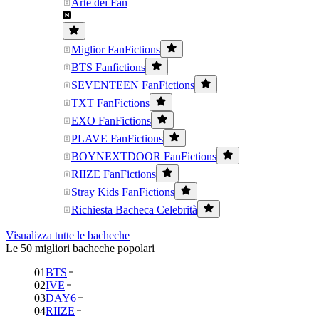
Arte dei Fan
Miglior FanFictions
BTS Fanfictions
SEVENTEEN FanFictions
TXT FanFictions
EXO FanFictions
PLAVE FanFictions
BOYNEXTDOOR FanFictions
RIIZE FanFictions
Stray Kids FanFictions
Richiesta Bacheca Celebrità
Visualizza tutte le bacheche
Le 50 migliori bacheche popolari
01
BTS
02
IVE
03
DAY6
04
RIIZE