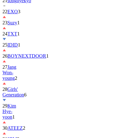
21
songhyekyo
22
EXO
3
23
Suzy
1
24
TXT
1
25
IDID
1
26
BOYNEXTDOOR
1
27
Jang
Won-
young
2
28
Girls'
Generation
6
29
Kim
Hye-
yoon
1
30
ATEEZ
2