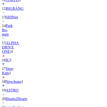
12
BIGBANG
13
SHINee
14
Park
Bo-
gum
15
ALPHA
DRIVE
ONE)
1
16
IU
1
17
Stray
Kids
1
18
NewJeans
1
19
ASTRO
20
Hearts2Hearts