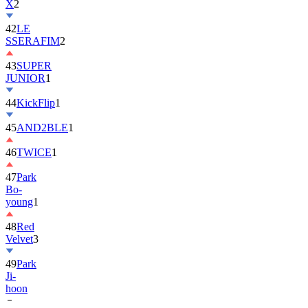
X
2
42
LE
SSERAFIM
2
43
SUPER
JUNIOR
1
44
KickFlip
1
45
AND2BLE
1
46
TWICE
1
47
Park
Bo-
young
1
48
Red
Velvet
3
49
Park
Ji-
hoon