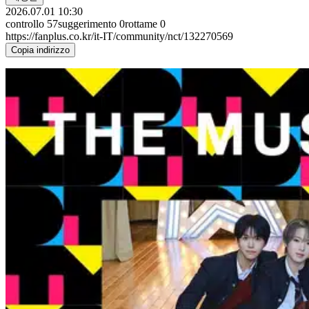
2026.07.01 10:30
controllo
57
suggerimento
0
rottame
0
https://fanplus.co.kr/it-IT/community/nct/132270569
Copia indirizzo