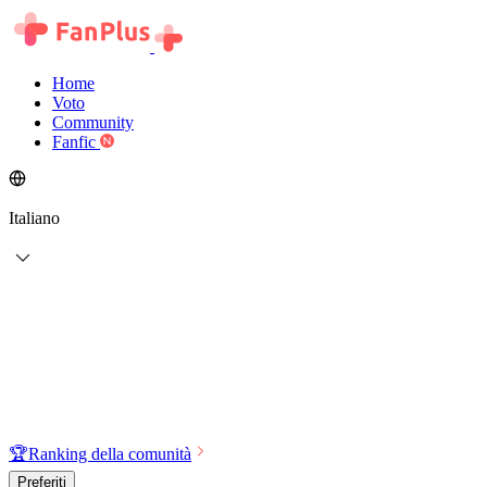
Home
Voto
Community
Fanfic
Italiano
🏆
Ranking della comunità
Preferiti