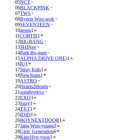
05
NCT
06
BLACKPINK
07
TWS
08
Byeon Woo-seok
09
SEVENTEEN
10
aespa
1
11
CORTIS
1
12
BIGBANG
13
SHINee
14
Park Bo-gum
15
ALPHA DRIVE ONE)
1
16
IU
1
17
Stray Kids
1
18
NewJeans
1
19
ASTRO
20
Hearts2Hearts
21
songhyekyo
22
EXO
3
23
Suzy
1
24
TXT
1
25
IDID
1
26
BOYNEXTDOOR
1
27
Jang Won-young
2
28
Girls' Generation
6
29
Kim Hye-yoon
1