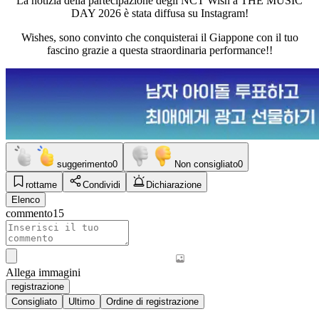
La notizia della partecipazione degli NCT Wish a THE MUSIC
DAY 2026 è stata diffusa su Instagram!
Wishes, sono convinto che conquisterai il Giappone con il tuo
fascino grazie a questa straordinaria performance!!
suggerimento
0
Non consigliato
0
rottame
Condividi
Dichiarazione
Elenco
commento
15
Allega immagini
registrazione
Consigliato
Ultimo
Ordine di registrazione