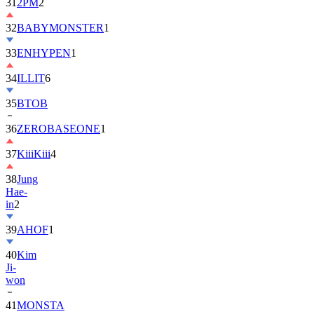
31
2PM
2
32
BABYMONSTER
1
33
ENHYPEN
1
34
ILLIT
6
35
BTOB
36
ZEROBASEONE
1
37
KiiiKiii
4
38
Jung
Hae-
in
2
39
AHOF
1
40
Kim
Ji-
won
41
MONSTA