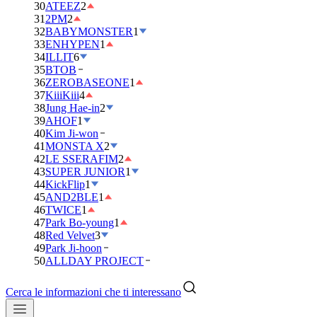
30
ATEEZ
2
31
2PM
2
32
BABYMONSTER
1
33
ENHYPEN
1
34
ILLIT
6
35
BTOB
36
ZEROBASEONE
1
37
KiiiKiii
4
38
Jung Hae-in
2
39
AHOF
1
40
Kim Ji-won
41
MONSTA X
2
42
LE SSERAFIM
2
43
SUPER JUNIOR
1
44
KickFlip
1
45
AND2BLE
1
46
TWICE
1
47
Park Bo-young
1
48
Red Velvet
3
49
Park Ji-hoon
50
ALLDAY PROJECT
Cerca le informazioni che ti interessano