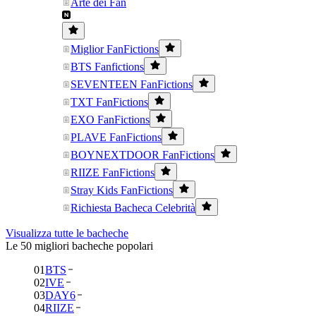
Arte dei Fan
Miglior FanFictions
BTS Fanfictions
SEVENTEEN FanFictions
TXT FanFictions
EXO FanFictions
PLAVE FanFictions
BOYNEXTDOOR FanFictions
RIIZE FanFictions
Stray Kids FanFictions
Richiesta Bacheca Celebrità
Visualizza tutte le bacheche
Le 50 migliori bacheche popolari
01
BTS
02
IVE
03
DAY6
04
RIIZE