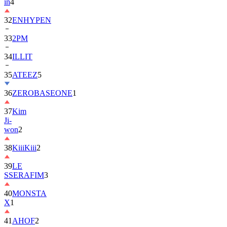
in
4
32
ENHYPEN
33
2PM
34
ILLIT
35
ATEEZ
5
36
ZEROBASEONE
1
37
Kim
Ji-
won
2
38
KiiiKiii
2
39
LE
SSERAFIM
3
40
MONSTA
X
1
41
AHOF
2