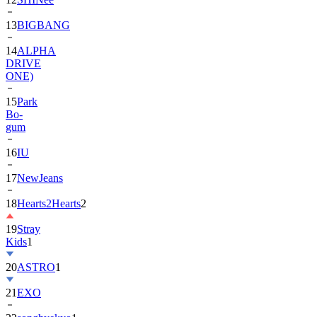
13
BIGBANG
14
ALPHA
DRIVE
ONE)
15
Park
Bo-
gum
16
IU
17
NewJeans
18
Hearts2Hearts
2
19
Stray
Kids
1
20
ASTRO
1
21
EXO