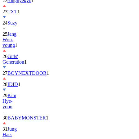
22
songhyekyo
1
23
TXT
1
24
Suzy
25
Jang
Won-
young
1
26
Girls'
Generation
1
27
BOYNEXTDOOR
1
28
IDID
1
29
Kim
Hye-
yoon
30
BABYMONSTER
1
31
Jung
Hae-