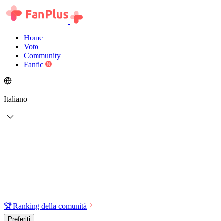
Home
Voto
Community
Fanfic
Italiano
🏆
Ranking della comunità
Preferiti