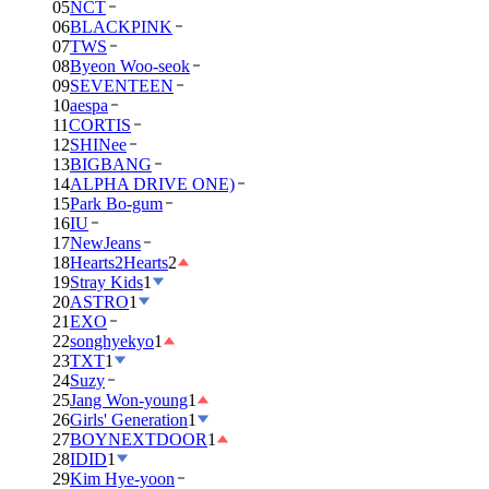
05
NCT
06
BLACKPINK
07
TWS
08
Byeon Woo-seok
09
SEVENTEEN
10
aespa
11
CORTIS
12
SHINee
13
BIGBANG
14
ALPHA DRIVE ONE)
15
Park Bo-gum
16
IU
17
NewJeans
18
Hearts2Hearts
2
19
Stray Kids
1
20
ASTRO
1
21
EXO
22
songhyekyo
1
23
TXT
1
24
Suzy
25
Jang Won-young
1
26
Girls' Generation
1
27
BOYNEXTDOOR
1
28
IDID
1
29
Kim Hye-yoon