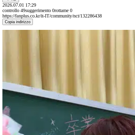
2026.07.01 17:29
controllo
49
suggerimento
0
rottame
0
https://fanplus.co.kr/it-IT/community/nct/132286438
Copia indirizzo