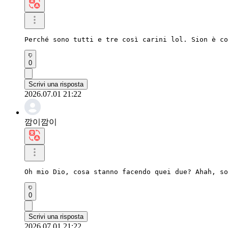
Perché sono tutti e tre così carini lol. Sion è co
0
Scrivi una risposta
2026.07.01 21:22
깜이깜이
Oh mio Dio, cosa stanno facendo quei due? Ahah, so
0
Scrivi una risposta
2026.07.01 21:22