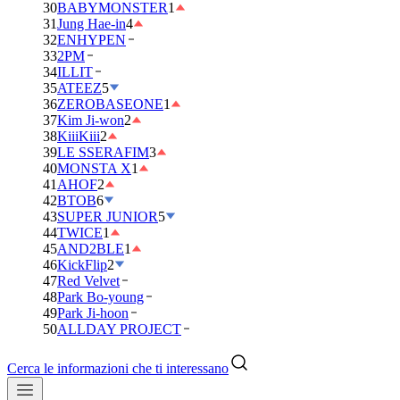
30
BABYMONSTER
1
31
Jung Hae-in
4
32
ENHYPEN
33
2PM
34
ILLIT
35
ATEEZ
5
36
ZEROBASEONE
1
37
Kim Ji-won
2
38
KiiiKiii
2
39
LE SSERAFIM
3
40
MONSTA X
1
41
AHOF
2
42
BTOB
6
43
SUPER JUNIOR
5
44
TWICE
1
45
AND2BLE
1
46
KickFlip
2
47
Red Velvet
48
Park Bo-young
49
Park Ji-hoon
50
ALLDAY PROJECT
Cerca le informazioni che ti interessano