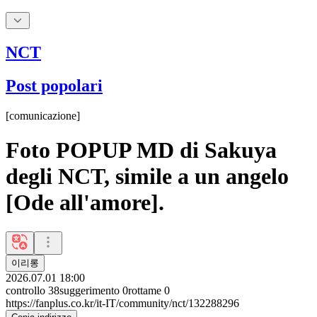
NCT
Post popolari
[
comunicazione
]
Foto POPUP MD di Sakuya
degli NCT, simile a un angelo
[Ode all'amore].
이리롱
2026.07.01 18:00
controllo
38
suggerimento
0
rottame
0
https://fanplus.co.kr/it-IT/community/nct/132288296