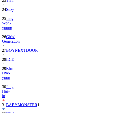
24
Suzy
25
Jang
Won-
young
26
Girls'
Generation
27
BOYNEXTDOOR
28
IDID
29
Kim
Hye-
yoon
30
Jung
Hae-
in
1
31
BABYMONSTER
1
32
2PM
1