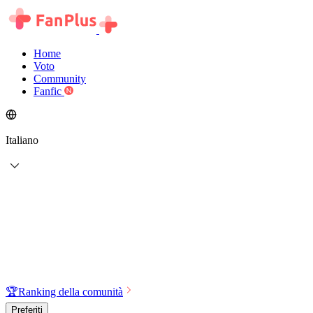
Home
Voto
Community
Fanfic
Italiano
🏆
Ranking della comunità
Preferiti