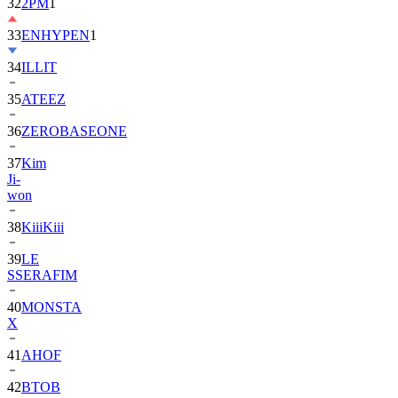
33
ENHYPEN
1
34
ILLIT
35
ATEEZ
36
ZEROBASEONE
37
Kim
Ji-
won
38
KiiiKiii
39
LE
SSERAFIM
40
MONSTA
X
41
AHOF
42
BTOB
43
SUPER