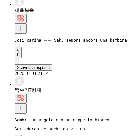
제육볶음
Così carina ㅠㅠ Saku sembra ancora una bambina
0
Scrivi una risposta
2026.07.01 21:14
독수리7형제
Sembri un angelo con un cappello bianco.

Sei adorabile anche da vicino.