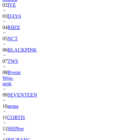
03
DAY6
04
RIIZE
05
NCT
06
BLACKPINK
07
TWS
08
Byeon
Woo-
seok
09
SEVENTEEN
10
aespa
11
CORTIS
12
SHINee
13
BIGBANG
14
ALPHA