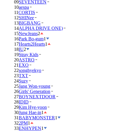
09
SEVENTEEN
10
aespa
11
CORTIS
12
SHINee
13
BIGBANG
14
ALPHA DRIVE ONE)
15
NewJeans
2
16
Park Bo-gum
1
17
Hearts2Hearts
1
18
IU
2
19
Stray Kids
20
ASTRO
21
EXO
22
songhyekyo
23
TXT
24
Suzy
25
Jang Won-young
26
Girls' Generation
27
BOYNEXTDOOR
28
IDID
29
Kim Hye-yoon
30
Jung Hae-in
1
31
BABYMONSTER
1
32
2PM
1
33
ENHYPEN
1