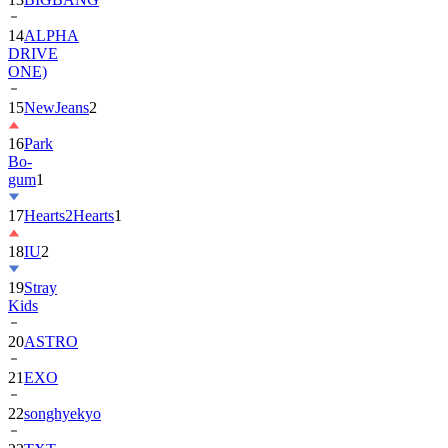
DRIVE
ONE)
15
NewJeans
2
16
Park
Bo-
gum
1
17
Hearts2Hearts
1
18
IU
2
19
Stray
Kids
20
ASTRO
21
EXO
22
songhyekyo
23
TXT