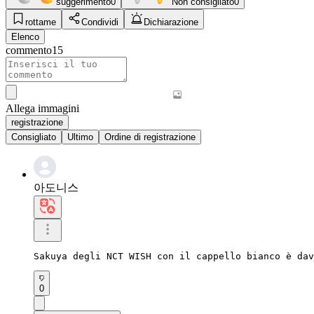
suggerimento
0
Non consigliato
0
rottame
Condividi
Dichiarazione
Elenco
commento
15
Allega immagini
registrazione
Consigliato
Ultimo
Ordine di registrazione
아도니스
Sakuya degli NCT WISH con il cappello bianco è dav
0