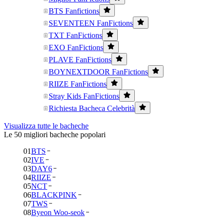
BTS Fanfictions
SEVENTEEN FanFictions
TXT FanFictions
EXO FanFictions
PLAVE FanFictions
BOYNEXTDOOR FanFictions
RIIZE FanFictions
Stray Kids FanFictions
Richiesta Bacheca Celebrità
Visualizza tutte le bacheche
Le 50 migliori bacheche popolari
01
BTS
02
IVE
03
DAY6
04
RIIZE
05
NCT
06
BLACKPINK
07
TWS
08
Byeon Woo-seok