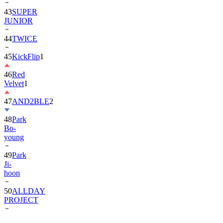
JUNIOR
44
TWICE
45
KickFlip
1
46
Red
Velvet
1
47
AND2BLE
2
48
Park
Bo-
young
49
Park
Ji-
hoon
50
ALLDAY
PROJECT