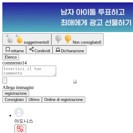
suggerimento
0
Non consigliato
0
rottame
Condividi
Dichiarazione
Elenco
commento
14
Allega immagini
registrazione
Consigliato
Ultimo
Ordine di registrazione
아도니스