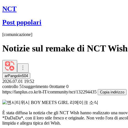
NCT
Post popolari
[
comunicazione
]
Notizie sul remake di NCT W
arPangolin504
2026.07.01 19:52
controllo
51
suggerimento
0
rottame
0
https://fanplus.co.kr/it-IT/community/nct/132294435
Copia indirizzo
È stata diffusa la notizia che gli NCT Wish hanno realizzato una n
*DaDaDa*, con il loro stile fresco e originale. Non vedo l'ora di ascolt
limpida e allegra tipica dei Wish.