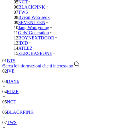
05
NCT
06
BLACKPINK
07
TWS
08
Byeon Woo-seok
09
SEVENTEEN
10
Jang Won-young
11
Girls' Generation
12
BOYNEXTDOOR
13
IDID
14
ATEEZ
01
BTS
15
ZEROBASEONE
02
IVE
Cerca le informazioni che ti interessano
03
DAY6
04
RIIZE
05
NCT
06
BLACKPINK
07
TWS
08
Byeon
Woo-