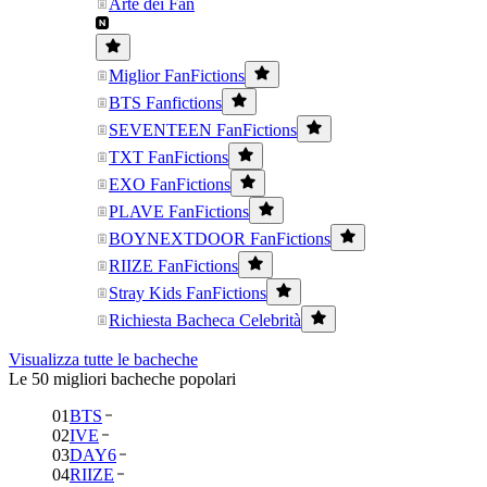
Arte dei Fan
Miglior FanFictions
BTS Fanfictions
SEVENTEEN FanFictions
TXT FanFictions
EXO FanFictions
PLAVE FanFictions
BOYNEXTDOOR FanFictions
RIIZE FanFictions
Stray Kids FanFictions
Richiesta Bacheca Celebrità
Visualizza tutte le bacheche
Le 50 migliori bacheche popolari
01
BTS
02
IVE
03
DAY6
04
RIIZE