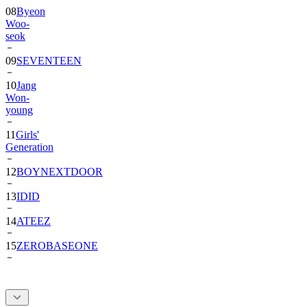
seok
09
SEVENTEEN
10
Jang
Won-
young
11
Girls'
Generation
12
BOYNEXTDOOR
13
IDID
14
ATEEZ
15
ZEROBASEONE