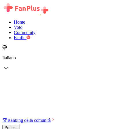
Home
Voto
Community
Fanfic
Italiano
🏆
Ranking della comunità
Preferiti