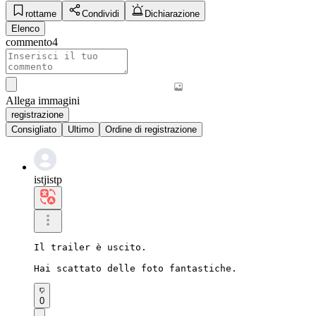
rottame
Condividi
Dichiarazione
Elenco
commento
4
Allega immagini
registrazione
Consigliato
Ultimo
Ordine di registrazione
istjistp
Il trailer è uscito.

Hai scattato delle foto fantastiche.
0