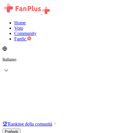
Home
Voto
Community
Fanfic
Italiano
🏆
Ranking della comunità
Preferiti