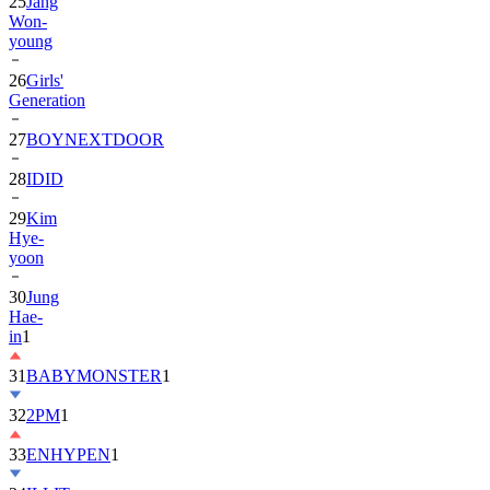
25
Jang
Won-
young
26
Girls'
Generation
27
BOYNEXTDOOR
28
IDID
29
Kim
Hye-
yoon
30
Jung
Hae-
in
1
31
BABYMONSTER
1
32
2PM
1
33
ENHYPEN
1