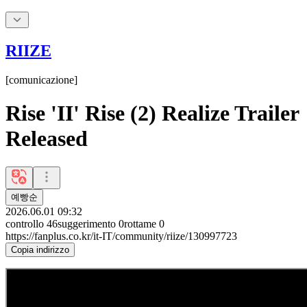
RIIZE
[
comunicazione
]
Rise 'II' Rise (2) Realize Trailer
Released
예빵순
2026.06.01 09:32
controllo
46
suggerimento
0
rottame
0
https://fanplus.co.kr/it-IT/community/riize/130997723
Copia indirizzo