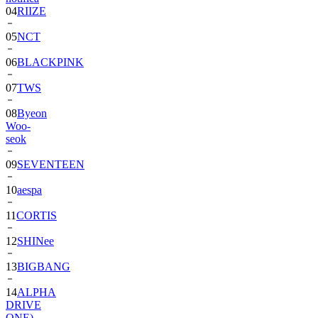
04
RIIZE
05
NCT
06
BLACKPINK
07
TWS
08
Byeon
Woo-
seok
09
SEVENTEEN
10
aespa
11
CORTIS
12
SHINee
13
BIGBANG
14
ALPHA
DRIVE
ONE)