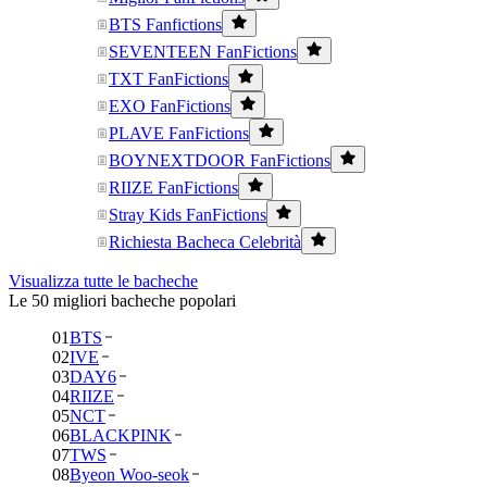
BTS Fanfictions
SEVENTEEN FanFictions
TXT FanFictions
EXO FanFictions
PLAVE FanFictions
BOYNEXTDOOR FanFictions
RIIZE FanFictions
Stray Kids FanFictions
Richiesta Bacheca Celebrità
Visualizza tutte le bacheche
Le 50 migliori bacheche popolari
01
BTS
02
IVE
03
DAY6
04
RIIZE
05
NCT
06
BLACKPINK
07
TWS
08
Byeon Woo-seok