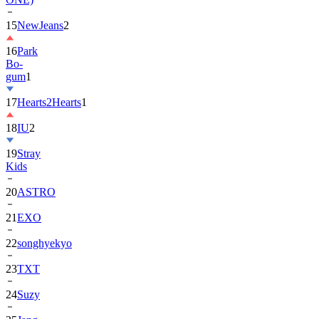
15
NewJeans
2
16
Park
Bo-
gum
1
17
Hearts2Hearts
1
18
IU
2
19
Stray
Kids
20
ASTRO
21
EXO
22
songhyekyo
23
TXT
24
Suzy