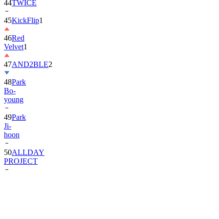
44
TWICE
45
KickFlip
1
46
Red
Velvet
1
47
AND2BLE
2
48
Park
Bo-
young
49
Park
Ji-
hoon
50
ALLDAY
PROJECT