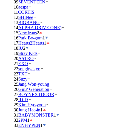
09
SEVENTEEN
10
aespa
11
CORTIS
12
SHINee
13
BIGBANG
14
ALPHA DRIVE ONE)
15
NewJeans
2
16
Park Bo-gum
1
17
Hearts2Hearts
1
18
IU
2
19
Stray Kids
20
ASTRO
21
EXO
22
songhyekyo
23
TXT
24
Suzy
25
Jang Won-young
26
Girls' Generation
27
BOYNEXTDOOR
28
IDID
29
Kim Hye-yoon
30
Jung Hae-in
1
31
BABYMONSTER
1
32
2PM
1
33
ENHYPEN
1