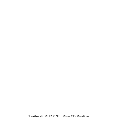
Trailer di RIIZE 'II': Rise (2) Realize