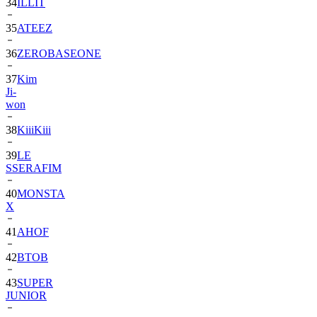
34
ILLIT
35
ATEEZ
36
ZEROBASEONE
37
Kim
Ji-
won
38
KiiiKiii
39
LE
SSERAFIM
40
MONSTA
X
41
AHOF
42
BTOB
43
SUPER
JUNIOR