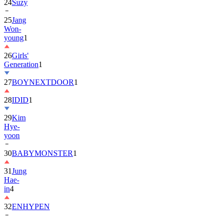
25
Jang
Won-
young
1
26
Girls'
Generation
1
27
BOYNEXTDOOR
1
28
IDID
1
29
Kim
Hye-
yoon
30
BABYMONSTER
1
31
Jung
Hae-
in
4
32
ENHYPEN
33
2PM