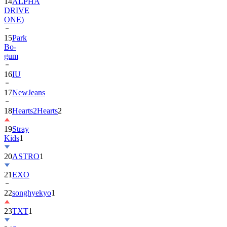
ONE)
15
Park
Bo-
gum
16
IU
17
NewJeans
18
Hearts2Hearts
2
19
Stray
Kids
1
20
ASTRO
1
21
EXO
22
songhyekyo
1
23
TXT
1
24
Suzy