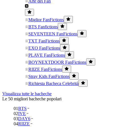
Arte dei Fan
Miglior FanFictions
BTS Fanfictions
SEVENTEEN FanFictions
TXT FanFictions
EXO FanFictions
PLAVE FanFictions
BOYNEXTDOOR FanFictions
RIIZE FanFictions
Stray Kids FanFictions
Richiesta Bacheca Celebrità
Visualizza tutte le bacheche
Le 50 migliori bacheche popolari
01
BTS
02
IVE
03
DAY6
04
RIIZE