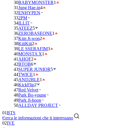
30
BABYMONSTER
1
31
Jung Hae-in
4
32
ENHYPEN
33
2PM
34
ILLIT
35
ATEEZ
5
36
ZEROBASEONE
1
37
Kim Ji-won
2
38
KiiiKiii
2
39
LE SSERAFIM
3
40
MONSTA X
1
41
AHOF
2
42
BTOB
6
43
SUPER JUNIOR
5
44
TWICE
1
45
AND2BLE
1
46
KickFlip
2
47
Red Velvet
48
Park Bo-young
49
Park Ji-hoon
01
BTS
50
ALLDAY PROJECT
02
IVE
Cerca le informazioni che ti interessano
03
DAY6