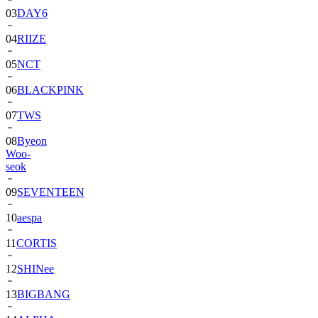
04
RIIZE
05
NCT
06
BLACKPINK
07
TWS
08
Byeon
Woo-
seok
09
SEVENTEEN
10
aespa
11
CORTIS
12
SHINee
13
BIGBANG
14
ALPHA
DRIVE