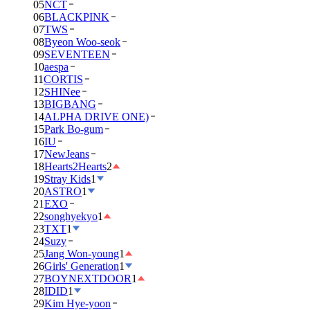
05
NCT
06
BLACKPINK
07
TWS
08
Byeon Woo-seok
09
SEVENTEEN
10
aespa
11
CORTIS
12
SHINee
13
BIGBANG
14
ALPHA DRIVE ONE)
15
Park Bo-gum
16
IU
17
NewJeans
18
Hearts2Hearts
2
19
Stray Kids
1
20
ASTRO
1
21
EXO
22
songhyekyo
1
23
TXT
1
24
Suzy
25
Jang Won-young
1
26
Girls' Generation
1
27
BOYNEXTDOOR
1
28
IDID
1
29
Kim Hye-yoon