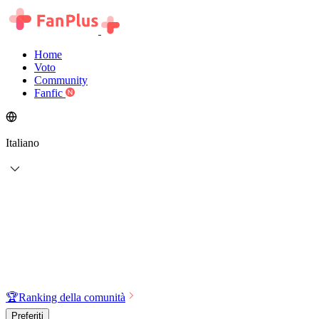
Home
Voto
Community
Fanfic
Italiano
🏆
Ranking della comunità
Preferiti