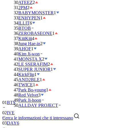
30
ATEEZ
2
31
2PM
2
32
BABYMONSTER
1
33
ENHYPEN
1
34
ILLIT
6
35
BTOB
36
ZEROBASEONE
1
37
KiiiKiii
4
38
Jung Hae-in
2
39
AHOF
1
40
Kim Ji-won
41
MONSTA X
2
42
LE SSERAFIM
2
43
SUPER JUNIOR
1
44
KickFlip
1
45
AND2BLE
1
46
TWICE
1
47
Park Bo-young
1
48
Red Velvet
3
49
Park Ji-hoon
01
BTS
50
ALLDAY PROJECT
02
IVE
Cerca le informazioni che ti interessano
03
DAY6