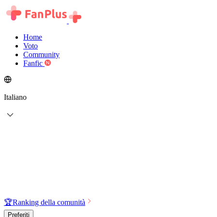
Home
Voto
Community
Fanfic
Italiano
🏆
Ranking della comunità
Preferiti