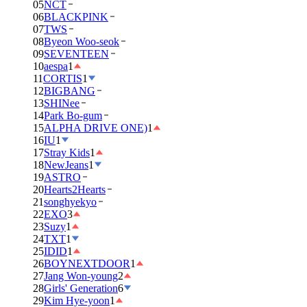
05
NCT
06
BLACKPINK
07
TWS
08
Byeon Woo-seok
09
SEVENTEEN
10
aespa
1
11
CORTIS
1
12
BIGBANG
13
SHINee
14
Park Bo-gum
15
ALPHA DRIVE ONE)
1
16
IU
1
17
Stray Kids
1
18
NewJeans
1
19
ASTRO
20
Hearts2Hearts
21
songhyekyo
22
EXO
3
23
Suzy
1
24
TXT
1
25
IDID
1
26
BOYNEXTDOOR
1
27
Jang Won-young
2
28
Girls' Generation
6
29
Kim Hye-yoon
1