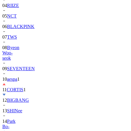
04
RIIZE
05
NCT
06
BLACKPINK
07
TWS
08
Byeon
Woo-
seok
09
SEVENTEEN
10
aespa
1
11
CORTIS
1
12
BIGBANG
13
SHINee
14
Park
Bo-