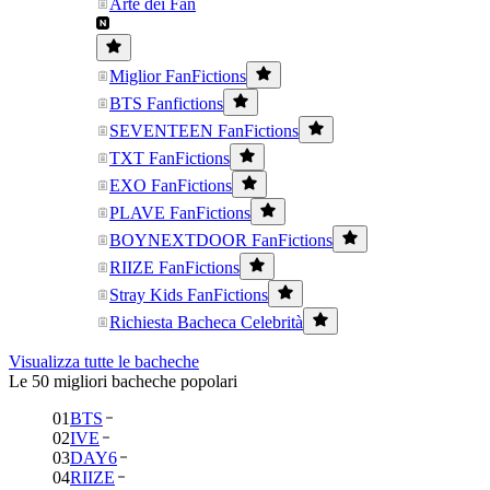
Arte dei Fan
Miglior FanFictions
BTS Fanfictions
SEVENTEEN FanFictions
TXT FanFictions
EXO FanFictions
PLAVE FanFictions
BOYNEXTDOOR FanFictions
RIIZE FanFictions
Stray Kids FanFictions
Richiesta Bacheca Celebrità
Visualizza tutte le bacheche
Le 50 migliori bacheche popolari
01
BTS
02
IVE
03
DAY6
04
RIIZE