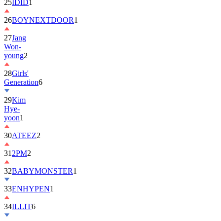
25
IDID
1
26
BOYNEXTDOOR
1
27
Jang
Won-
young
2
28
Girls'
Generation
6
29
Kim
Hye-
yoon
1
30
ATEEZ
2
31
2PM
2
32
BABYMONSTER
1
33
ENHYPEN
1
34
ILLIT
6