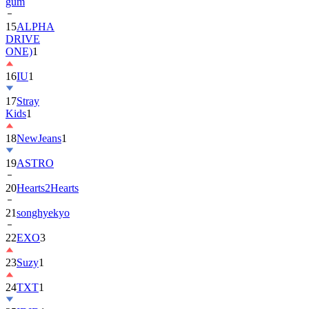
gum
15
ALPHA
DRIVE
ONE)
1
16
IU
1
17
Stray
Kids
1
18
NewJeans
1
19
ASTRO
20
Hearts2Hearts
21
songhyekyo
22
EXO
3
23
Suzy
1
24
TXT
1