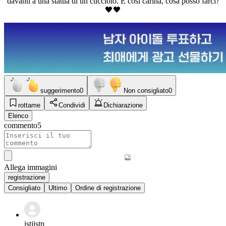
davanti a una statua di un cucciolo. È così carina, cosa posso farci?
🖤🖤
suggerimento
0
Non consigliato
0
rottame
Condividi
Dichiarazione
Elenco
commento
5
Allega immagini
registrazione
Consigliato
Ultimo
Ordine di registrazione
istjistp