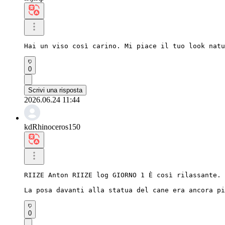
Hai un viso così carino. Mi piace il tuo look natu
0
Scrivi una risposta
2026.06.24 11:44
kdRhinoceros150
RIIZE Anton RIIZE log GIORNO 1 È così rilassante.

La posa davanti alla statua del cane era ancora pi
0