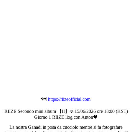
🗺️
https://riizeofficial.com
RIIZE Secondo mini album 【II】➫ 15/06/2026 ore 18:00 (KST)
Giorno 1 RIIZE llog con Anton🖤
La nostra Ganadi in posa da cucciolo mentre si fa fotografare