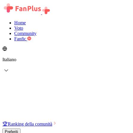
Home
Voto
Community
Fanfic
Italiano
🏆
Ranking della comunità
Preferiti