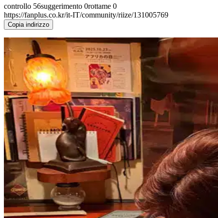
controllo
56
suggerimento
0
rottame
0
https://fanplus.co.kr/it-IT/community/riize/131005769
Copia indirizzo