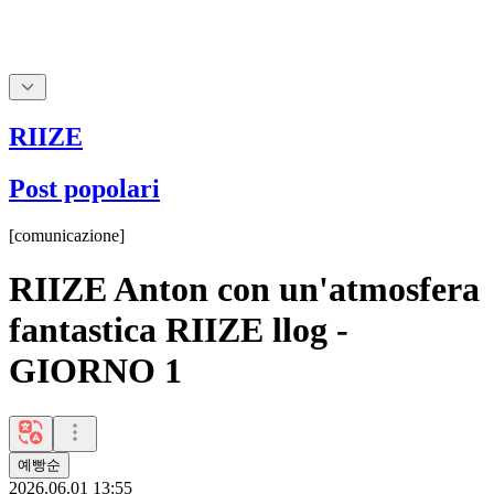
RIIZE
Post popolari
[
comunicazione
]
RIIZE Anton con un'atmosfera
fantastica RIIZE llog -
GIORNO 1
예빵순
2026.06.01 13:55