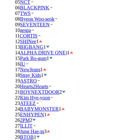
05
NCT
06
BLACKPINK
07
TWS
08
Byeon Woo-seok
09
SEVENTEEN
10
aespa
11
CORTIS
12
SHINee
1
13
BIGBANG
1
14
ALPHA DRIVE ONE)
1
15
Park Bo-gum
1
16
IU
17
NewJeans
1
18
Stray Kids
1
19
ASTRO
20
Hearts2Hearts
21
BOYNEXTDOOR
2
22
Kim Hye-yoon
23
ATEEZ
24
BABYMONSTER
1
25
ENHYPEN
1
26
2PM
2
27
ILLIT
28
Jung Hae-in
3
29
BTOB
1