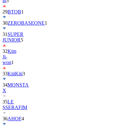
in
3
29
BTOB
1
30
ZEROBASEONE
1
31
SUPER
JUNIOR
5
32
Kim
Ji-
won
1
33
KiiiKiii
3
34
MONSTA
X
35
LE
SSERAFIM
36
AHOF
4