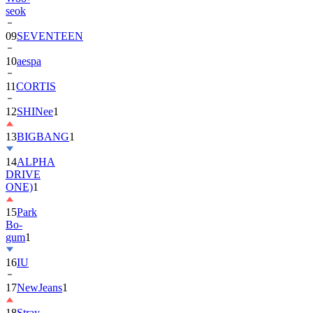
seok
09
SEVENTEEN
10
aespa
11
CORTIS
12
SHINee
1
13
BIGBANG
1
14
ALPHA
DRIVE
ONE)
1
15
Park
Bo-
gum
1
16
IU
17
NewJeans
1
18
Stray