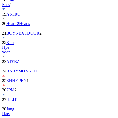
Kids
1
19
ASTRO
20
Hearts2Hearts
21
BOYNEXTDOOR
2
22
Kim
Hye-
yoon
23
ATEEZ
24
BABYMONSTER
1
25
ENHYPEN
1
26
2PM
2
27
ILLIT
28
Jung
Hae-