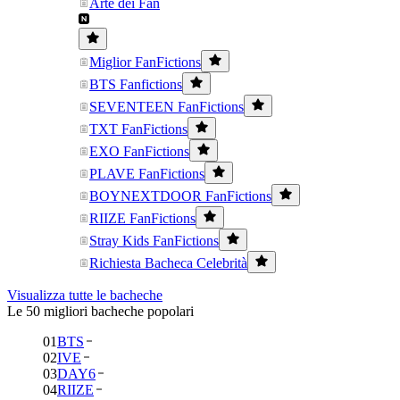
Arte dei Fan
Miglior FanFictions
BTS Fanfictions
SEVENTEEN FanFictions
TXT FanFictions
EXO FanFictions
PLAVE FanFictions
BOYNEXTDOOR FanFictions
RIIZE FanFictions
Stray Kids FanFictions
Richiesta Bacheca Celebrità
Visualizza tutte le bacheche
Le 50 migliori bacheche popolari
01
BTS
02
IVE
03
DAY6
04
RIIZE