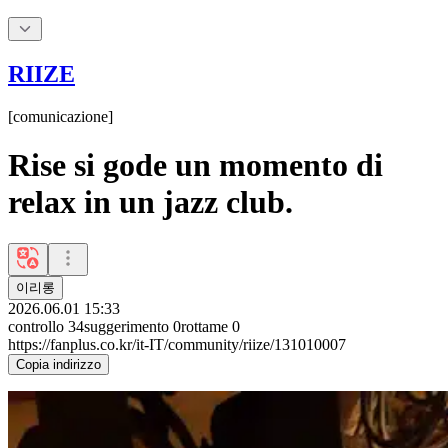
RIIZE
[
comunicazione
]
Rise si gode un momento di
relax in un jazz club.
이리롱
2026.06.01 15:33
controllo
34
suggerimento
0
rottame
0
https://fanplus.co.kr/it-IT/community/riize/131010007
Copia indirizzo