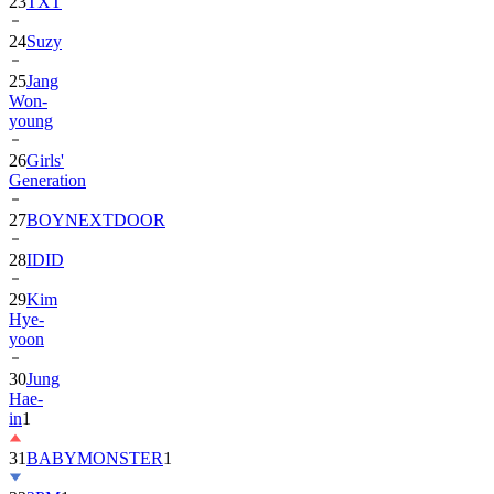
23
TXT
24
Suzy
25
Jang
Won-
young
26
Girls'
Generation
27
BOYNEXTDOOR
28
IDID
29
Kim
Hye-
yoon
30
Jung
Hae-
in
1
31
BABYMONSTER
1