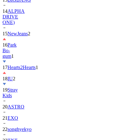
14
ALPHA
DRIVE
ONE)
15
NewJeans
2
16
Park
Bo-
gum
1
17
Hearts2Hearts
1
18
IU
2
19
Stray
Kids
20
ASTRO
21
EXO
22
songhyekyo