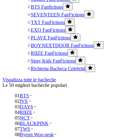
BTS Fanfictions
SEVENTEEN FanFictions
TXT FanFictions
EXO FanFictions
PLAVE FanFictions
BOYNEXTDOOR FanFictions
RIIZE FanFictions
Stray Kids FanFictions
Richiesta Bacheca Celebrità
Visualizza tutte le bacheche
Le 50 migliori bacheche popolari
01
BTS
02
IVE
03
DAY6
04
RIIZE
05
NCT
06
BLACKPINK
07
TWS
08
Byeon Woo-seok