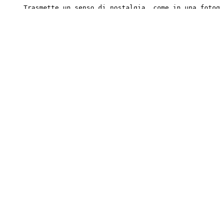
Trasmette un senso di nostalgia, come in una fotog
0
Scrivi una risposta
2026.06.24 11:47
kdRhinoceros150
Le foto al Jazz Cafe Rise sono davvero alla moda.

L'atmosfera è così piacevole che mi sembra di rige
0
Scrivi una risposta
2026.06.22 11:28