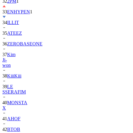
32
2PM
1
33
ENHYPEN
1
34
ILLIT
35
ATEEZ
36
ZEROBASEONE
37
Kim
Ji-
won
38
KiiiKiii
39
LE
SSERAFIM
40
MONSTA
X
41
AHOF
42
BTOB