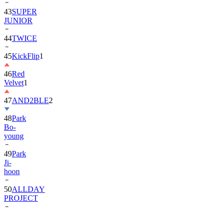
43
SUPER
JUNIOR
44
TWICE
45
KickFlip
1
46
Red
Velvet
1
47
AND2BLE
2
48
Park
Bo-
young
49
Park
Ji-
hoon
50
ALLDAY
PROJECT