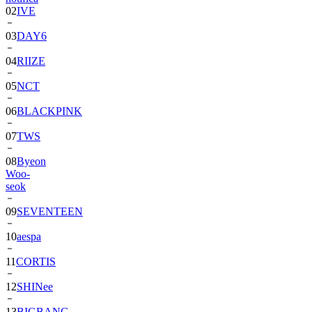
02
IVE
03
DAY6
04
RIIZE
05
NCT
06
BLACKPINK
07
TWS
08
Byeon
Woo-
seok
09
SEVENTEEN
10
aespa
11
CORTIS
12
SHINee
13
BIGBANG