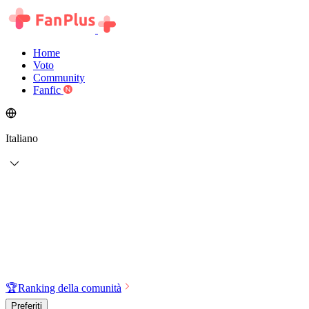
Home
Voto
Community
Fanfic
Italiano
🏆
Ranking della comunità
Preferiti