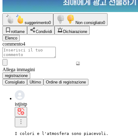
suggerimento
0
Non consigliato
0
rottame
Condividi
Dichiarazione
Elenco
commento
4
Allega immagini
registrazione
Consigliato
Ultimo
Ordine di registrazione
istjistp
I colori e l'atmosfera sono piacevoli.
