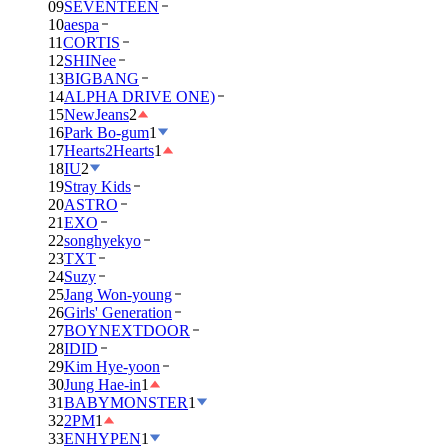
09
SEVENTEEN
10
aespa
11
CORTIS
12
SHINee
13
BIGBANG
14
ALPHA DRIVE ONE)
15
NewJeans
2
16
Park Bo-gum
1
17
Hearts2Hearts
1
18
IU
2
19
Stray Kids
20
ASTRO
21
EXO
22
songhyekyo
23
TXT
24
Suzy
25
Jang Won-young
26
Girls' Generation
27
BOYNEXTDOOR
28
IDID
29
Kim Hye-yoon
30
Jung Hae-in
1
31
BABYMONSTER
1
32
2PM
1
33
ENHYPEN
1