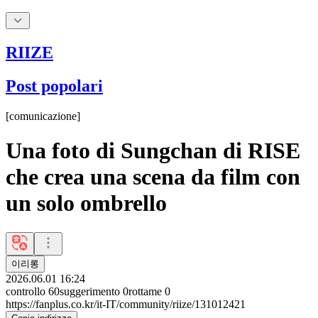
RIIZE
Post popolari
[
comunicazione
]
Una foto di Sungchan di RISE
che crea una scena da film con
un solo ombrello
이리롱
2026.06.01 16:24
controllo
60
suggerimento
0
rottame
0
https://fanplus.co.kr/it-IT/community/riize/131012421