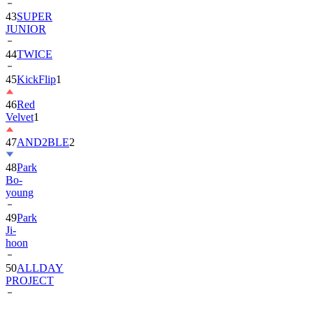
JUNIOR
44
TWICE
45
KickFlip
1
46
Red
Velvet
1
47
AND2BLE
2
48
Park
Bo-
young
49
Park
Ji-
hoon
50
ALLDAY
PROJECT