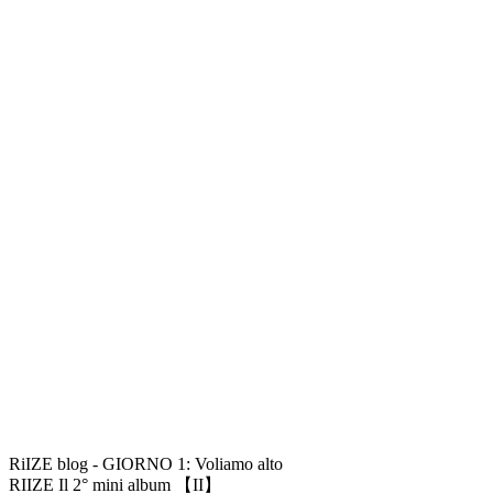
RiIZE blog - GIORNO 1: Voliamo alto
RIIZE Il 2° mini album 【II】