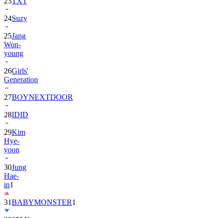
24
Suzy
25
Jang
Won-
young
26
Girls'
Generation
27
BOYNEXTDOOR
28
IDID
29
Kim
Hye-
yoon
30
Jung
Hae-
in
1
31
BABYMONSTER
1
32
2PM
1