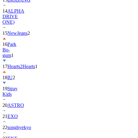
DRIVE
ONE)
15
NewJeans
2
16
Park
Bo-
gum
1
17
Hearts2Hearts
1
18
IU
2
19
Stray
Kids
20
ASTRO
21
EXO
22
songhyekyo
23
TXT