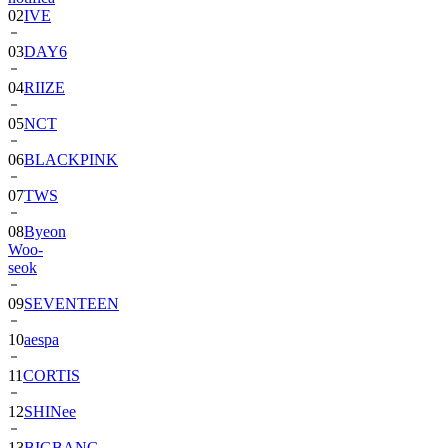
03
DAY6
04
RIIZE
05
NCT
06
BLACKPINK
07
TWS
08
Byeon
Woo-
seok
09
SEVENTEEN
10
aespa
11
CORTIS
12
SHINee
13
BIGBANG
14
ALPHA