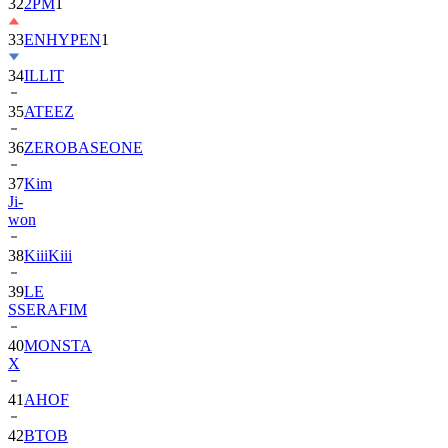
33
ENHYPEN
1
34
ILLIT
35
ATEEZ
36
ZEROBASEONE
37
Kim
Ji-
won
38
KiiiKiii
39
LE
SSERAFIM
40
MONSTA
X
41
AHOF
42
BTOB
43
SUPER