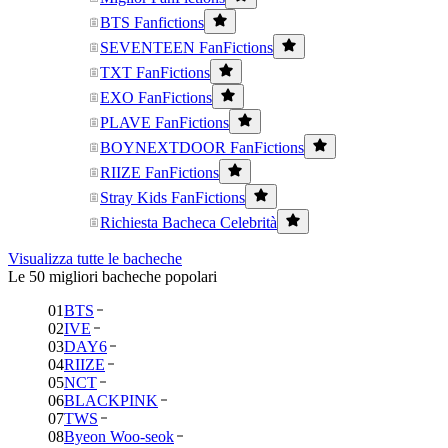
BTS Fanfictions
SEVENTEEN FanFictions
TXT FanFictions
EXO FanFictions
PLAVE FanFictions
BOYNEXTDOOR FanFictions
RIIZE FanFictions
Stray Kids FanFictions
Richiesta Bacheca Celebrità
Visualizza tutte le bacheche
Le 50 migliori bacheche popolari
01
BTS
02
IVE
03
DAY6
04
RIIZE
05
NCT
06
BLACKPINK
07
TWS
08
Byeon Woo-seok