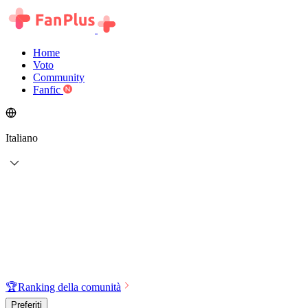
Home
Voto
Community
Fanfic
Italiano
🏆
Ranking della comunità
Preferiti