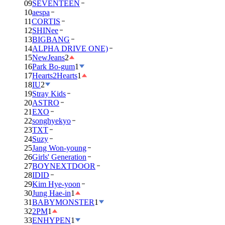
09
SEVENTEEN
10
aespa
11
CORTIS
12
SHINee
13
BIGBANG
14
ALPHA DRIVE ONE)
15
NewJeans
2
16
Park Bo-gum
1
17
Hearts2Hearts
1
18
IU
2
19
Stray Kids
20
ASTRO
21
EXO
22
songhyekyo
23
TXT
24
Suzy
25
Jang Won-young
26
Girls' Generation
27
BOYNEXTDOOR
28
IDID
29
Kim Hye-yoon
30
Jung Hae-in
1
31
BABYMONSTER
1
32
2PM
1
33
ENHYPEN
1