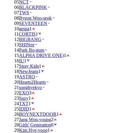
05
NCT
06
BLACKPINK
07
TWS
08
Byeon Woo-seok
09
SEVENTEEN
10
aespa
1
11
CORTIS
1
12
BIGBANG
13
SHINee
14
Park Bo-gum
15
ALPHA DRIVE ONE)
1
16
IU
1
17
Stray Kids
1
18
NewJeans
1
19
ASTRO
20
Hearts2Hearts
21
songhyekyo
22
EXO
3
23
Suzy
1
24
TXT
1
25
IDID
1
26
BOYNEXTDOOR
1
27
Jang Won-young
2
28
Girls' Generation
6
29
Kim Hye-yoon
1