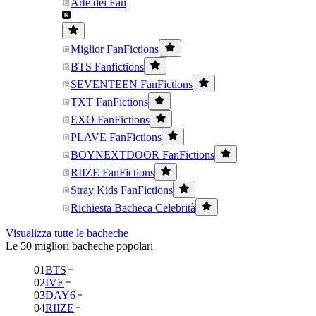
Arte dei Fan
Miglior FanFictions
BTS Fanfictions
SEVENTEEN FanFictions
TXT FanFictions
EXO FanFictions
PLAVE FanFictions
BOYNEXTDOOR FanFictions
RIIZE FanFictions
Stray Kids FanFictions
Richiesta Bacheca Celebrità
Visualizza tutte le bacheche
Le 50 migliori bacheche popolari
01
BTS
02
IVE
03
DAY6
04
RIIZE