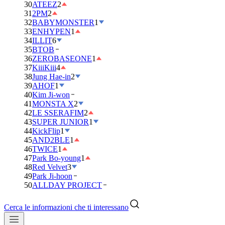
30
ATEEZ
2
31
2PM
2
32
BABYMONSTER
1
33
ENHYPEN
1
34
ILLIT
6
35
BTOB
36
ZEROBASEONE
1
37
KiiiKiii
4
38
Jung Hae-in
2
39
AHOF
1
40
Kim Ji-won
41
MONSTA X
2
42
LE SSERAFIM
2
43
SUPER JUNIOR
1
44
KickFlip
1
45
AND2BLE
1
46
TWICE
1
47
Park Bo-young
1
48
Red Velvet
3
49
Park Ji-hoon
50
ALLDAY PROJECT
Cerca le informazioni che ti interessano