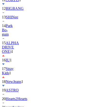
12
BIGBANG
13
SHINee
14
Park
Bo-
gum
15
ALPHA
DRIVE
ONE)
1
16
IU
1
17
Stray
Kids
1
18
NewJeans
1
19
ASTRO
20
Hearts2Hearts