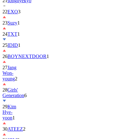
21
songhyekyo
22
EXO
3
23
Suzy
1
24
TXT
1
25
IDID
1
26
BOYNEXTDOOR
1
27
Jang
Won-
young
2
28
Girls'
Generation
6
29
Kim
Hye-
yoon
1
30
ATEEZ
2