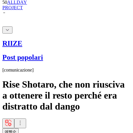
50
ALLDAY
PROJECT
RIIZE
Post popolari
[
comunicazione
]
Rise Shotaro, che non riusciva
a ottenere il resto perché era
distratto dal dango
예빵순