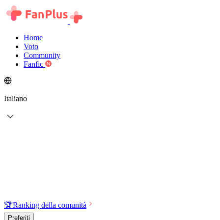
Home
Voto
Community
Fanfic
Italiano
🏆
Ranking della comunità
Preferiti