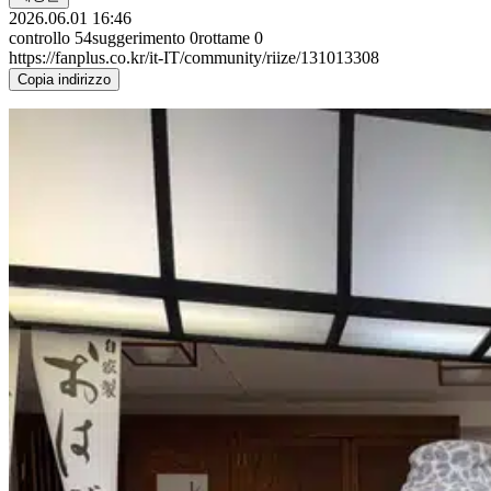
2026.06.01 16:46
controllo
54
suggerimento
0
rottame
0
https://fanplus.co.kr/it-IT/community/riize/131013308
Copia indirizzo