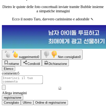
Dietro le quinte delle foto concettuali inviate tramite Bubble insieme
a simpatiche immagini
Ecco il nostro Taro, davvero carinissimo e adorabile 🍡
suggerimento
0
Non consigliato
0
rottame
Condividi
Dichiarazione
Elenco
commento
5
Allega immagini
registrazione
Consigliato
Ultimo
Ordine di registrazione