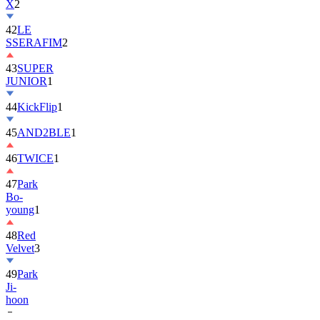
X
2
42
LE
SSERAFIM
2
43
SUPER
JUNIOR
1
44
KickFlip
1
45
AND2BLE
1
46
TWICE
1
47
Park
Bo-
young
1
48
Red
Velvet
3
49
Park
Ji-
hoon