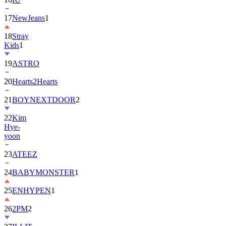
17
NewJeans
1
18
Stray
Kids
1
19
ASTRO
20
Hearts2Hearts
21
BOYNEXTDOOR
2
22
Kim
Hye-
yoon
23
ATEEZ
24
BABYMONSTER
1
25
ENHYPEN
1
26
2PM
2