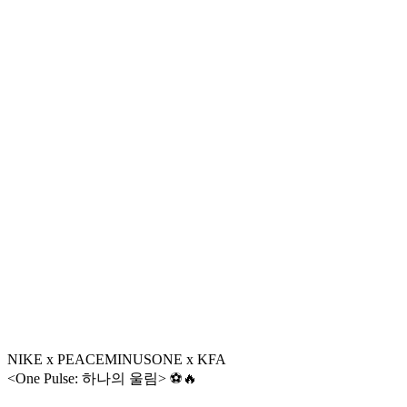
NIKE x PEACEMINUSONE x KFA
<One Pulse: 하나의 울림> ⚽️🔥