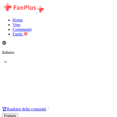
Home
Voto
Community
Fanfic
Italiano
🏆
Ranking della comunità
Preferiti