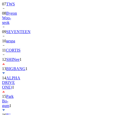
07
TWS
08
Byeon
Woo-
seok
09
SEVENTEEN
10
aespa
11
CORTIS
12
SHINee
1
13
BIGBANG
1
14
ALPHA
DRIVE
ONE)
1
15
Park
Bo-
gum
1
16
IU