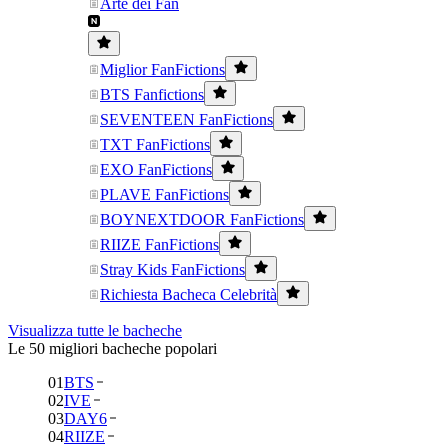
Arte dei Fan
Miglior FanFictions
BTS Fanfictions
SEVENTEEN FanFictions
TXT FanFictions
EXO FanFictions
PLAVE FanFictions
BOYNEXTDOOR FanFictions
RIIZE FanFictions
Stray Kids FanFictions
Richiesta Bacheca Celebrità
Visualizza tutte le bacheche
Le 50 migliori bacheche popolari
01
BTS
02
IVE
03
DAY6
04
RIIZE