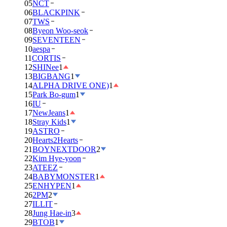
05
NCT
06
BLACKPINK
07
TWS
08
Byeon Woo-seok
09
SEVENTEEN
10
aespa
11
CORTIS
12
SHINee
1
13
BIGBANG
1
14
ALPHA DRIVE ONE)
1
15
Park Bo-gum
1
16
IU
17
NewJeans
1
18
Stray Kids
1
19
ASTRO
20
Hearts2Hearts
21
BOYNEXTDOOR
2
22
Kim Hye-yoon
23
ATEEZ
24
BABYMONSTER
1
25
ENHYPEN
1
26
2PM
2
27
ILLIT
28
Jung Hae-in
3
29
BTOB
1