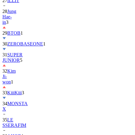
27
ILLIT
28
Jung
Hae-
in
3
29
BTOB
1
30
ZEROBASEONE
1
31
SUPER
JUNIOR
5
32
Kim
Ji-
won
1
33
KiiiKiii
3
34
MONSTA
X
35
LE
SSERAFIM