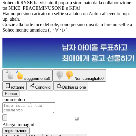
Sohee di RYSE ha visitato il pop-up store nato dalla collaborazione
tra NIKE, PEACEMINUSONE e KFA!
Hanno persino caricato un selfie scattato con Anton all'evento pop-
up, ahah.
Grazie alla forte luce del sole, sono persino riuscita a fare un selfie a
Sohee mentre ammicca (｡･∀･)ﾉﾞ
suggerimento
0
Non consigliato
0
rottame
Condividi
Dichiarazione
Elenco
commento
5
Allega immagini
registrazione