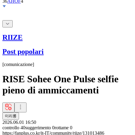
36
AHOF
4
RIIZE
Post popolari
[
comunicazione
]
RISE Sohee One Pulse selfie
pieno di ammiccamenti
이리롱
2026.06.01 16:50
controllo
40
suggerimento
0
rottame
0
https://fanplus.co.kr/it-IT/community/riize/131013486