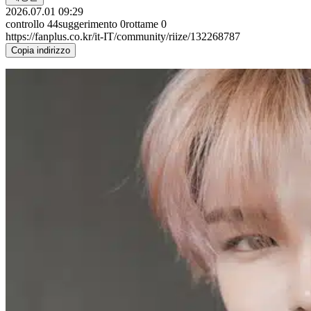
2026.07.01 09:29
controllo
44
suggerimento
0
rottame
0
https://fanplus.co.kr/it-IT/community/riize/132268787
Copia indirizzo