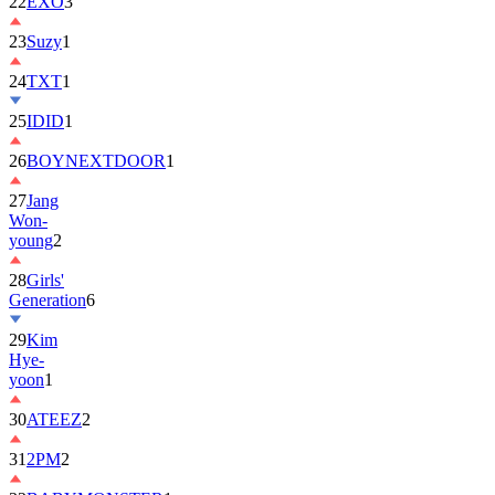
22
EXO
3
23
Suzy
1
24
TXT
1
25
IDID
1
26
BOYNEXTDOOR
1
27
Jang
Won-
young
2
28
Girls'
Generation
6
29
Kim
Hye-
yoon
1
30
ATEEZ
2
31
2PM
2