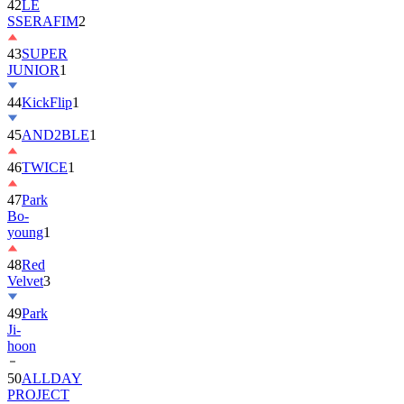
42
LE
SSERAFIM
2
43
SUPER
JUNIOR
1
44
KickFlip
1
45
AND2BLE
1
46
TWICE
1
47
Park
Bo-
young
1
48
Red
Velvet
3
49
Park
Ji-
hoon
50
ALLDAY
PROJECT