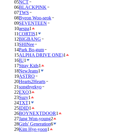
05
NCT
06
BLACKPINK
07
TWS
08
Byeon Woo-seok
09
SEVENTEEN
10
aespa
1
11
CORTIS
1
12
BIGBANG
13
SHINee
14
Park Bo-gum
15
ALPHA DRIVE ONE)
1
16
IU
1
17
Stray Kids
1
18
NewJeans
1
19
ASTRO
20
Hearts2Hearts
21
songhyekyo
22
EXO
3
23
Suzy
1
24
TXT
1
25
IDID
1
26
BOYNEXTDOOR
1
27
Jang Won-young
2
28
Girls' Generation
6
29
Kim Hye-yoon
1