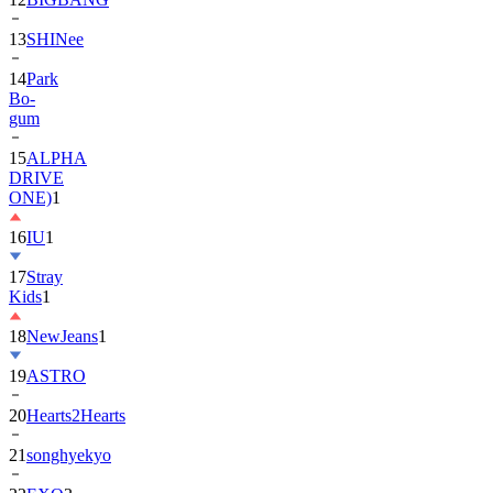
13
SHINee
14
Park
Bo-
gum
15
ALPHA
DRIVE
ONE)
1
16
IU
1
17
Stray
Kids
1
18
NewJeans
1
19
ASTRO
20
Hearts2Hearts
21
songhyekyo