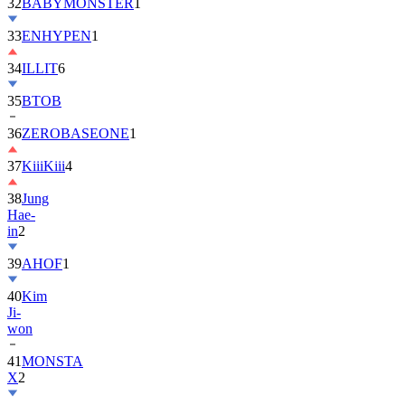
32
BABYMONSTER
1
33
ENHYPEN
1
34
ILLIT
6
35
BTOB
36
ZEROBASEONE
1
37
KiiiKiii
4
38
Jung
Hae-
in
2
39
AHOF
1
40
Kim
Ji-
won
41
MONSTA
X
2