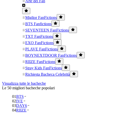
Arte dei Fan
Miglior FanFictions
BTS Fanfictions
SEVENTEEN FanFictions
TXT FanFictions
EXO FanFictions
PLAVE FanFictions
BOYNEXTDOOR FanFictions
RIIZE FanFictions
Stray Kids FanFictions
Richiesta Bacheca Celebrità
Visualizza tutte le bacheche
Le 50 migliori bacheche popolari
01
BTS
02
IVE
03
DAY6
04
RIIZE