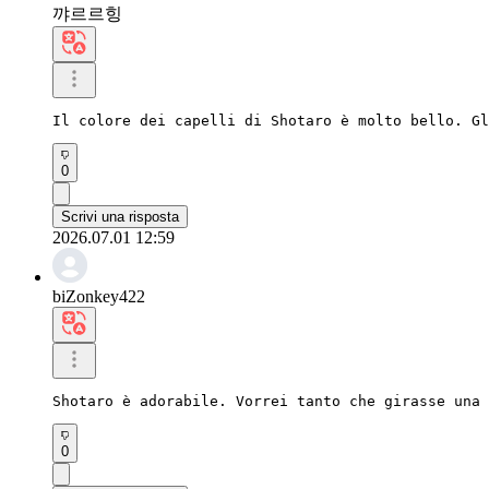
꺄르르힝
Il colore dei capelli di Shotaro è molto bello. Gl
0
Scrivi una risposta
2026.07.01 12:59
biZonkey422
Shotaro è adorabile. Vorrei tanto che girasse una 
0