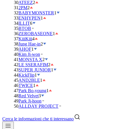
30
ATEEZ
2
31
2PM
2
32
BABYMONSTER
1
33
ENHYPEN
1
34
ILLIT
6
35
BTOB
36
ZEROBASEONE
1
37
KiiiKiii
4
38
Jung Hae-in
2
39
AHOF
1
40
Kim Ji-won
41
MONSTA X
2
42
LE SSERAFIM
2
43
SUPER JUNIOR
1
44
KickFlip
1
45
AND2BLE
1
46
TWICE
1
47
Park Bo-young
1
48
Red Velvet
3
49
Park Ji-hoon
50
ALLDAY PROJECT
Cerca le informazioni che ti interessano