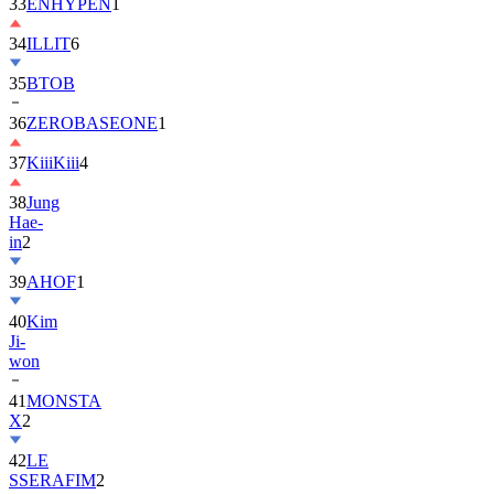
33
ENHYPEN
1
34
ILLIT
6
35
BTOB
36
ZEROBASEONE
1
37
KiiiKiii
4
38
Jung
Hae-
in
2
39
AHOF
1
40
Kim
Ji-
won
41
MONSTA
X
2
42
LE
SSERAFIM
2