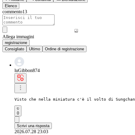
Elenco
commento
13
Allega immagini
registrazione
Consigliato
Ultimo
Ordine di registrazione
luGibbon874
Visto che nella miniatura c'è il volto di Sungchan
0
Scrivi una risposta
2026.07.28 23:03