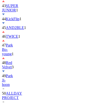
43
SUPER
JUNIOR
1
44
KickFlip
1
45
AND2BLE
1
46
TWICE
1
47
Park
Bo-
young
1
48
Red
Velvet
3
49
Park
Ji-
hoon
50
ALLDAY
PROJECT