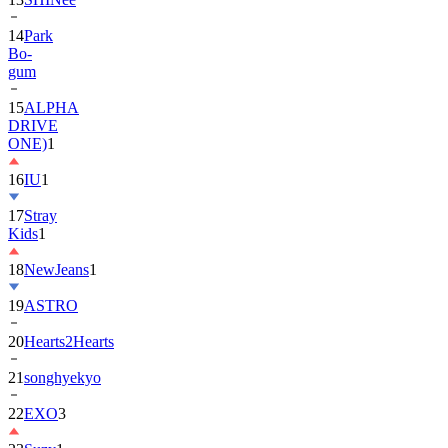
14
Park
Bo-
gum
15
ALPHA
DRIVE
ONE)
1
16
IU
1
17
Stray
Kids
1
18
NewJeans
1
19
ASTRO
20
Hearts2Hearts
21
songhyekyo
22
EXO
3