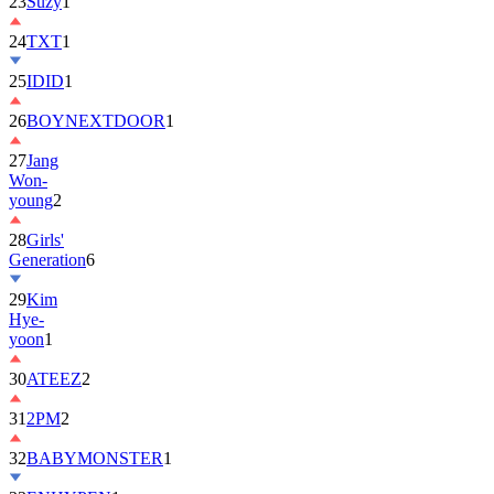
23
Suzy
1
24
TXT
1
25
IDID
1
26
BOYNEXTDOOR
1
27
Jang
Won-
young
2
28
Girls'
Generation
6
29
Kim
Hye-
yoon
1
30
ATEEZ
2
31
2PM
2
32
BABYMONSTER
1