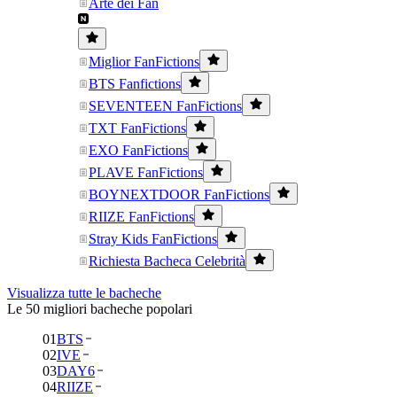
Arte dei Fan
Miglior FanFictions
BTS Fanfictions
SEVENTEEN FanFictions
TXT FanFictions
EXO FanFictions
PLAVE FanFictions
BOYNEXTDOOR FanFictions
RIIZE FanFictions
Stray Kids FanFictions
Richiesta Bacheca Celebrità
Visualizza tutte le bacheche
Le 50 migliori bacheche popolari
01
BTS
02
IVE
03
DAY6
04
RIIZE