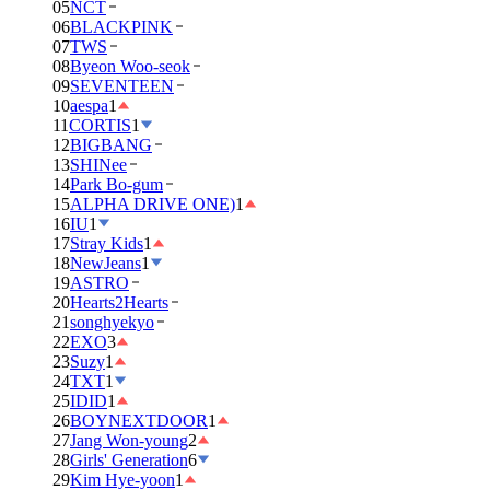
05
NCT
06
BLACKPINK
07
TWS
08
Byeon Woo-seok
09
SEVENTEEN
10
aespa
1
11
CORTIS
1
12
BIGBANG
13
SHINee
14
Park Bo-gum
15
ALPHA DRIVE ONE)
1
16
IU
1
17
Stray Kids
1
18
NewJeans
1
19
ASTRO
20
Hearts2Hearts
21
songhyekyo
22
EXO
3
23
Suzy
1
24
TXT
1
25
IDID
1
26
BOYNEXTDOOR
1
27
Jang Won-young
2
28
Girls' Generation
6
29
Kim Hye-yoon
1