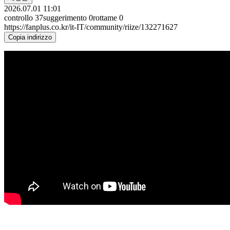
2026.07.01 11:01
controllo
37
suggerimento
0
rottame
0
https://fanplus.co.kr/it-IT/community/riize/132271627
Copia indirizzo