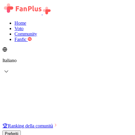
Home
Voto
Community
Fanfic
Italiano
🏆
Ranking della comunità
Preferiti