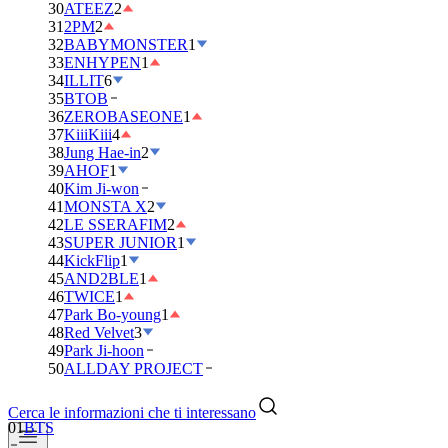
30
ATEEZ
2
31
2PM
2
32
BABYMONSTER
1
33
ENHYPEN
1
34
ILLIT
6
35
BTOB
36
ZEROBASEONE
1
37
KiiiKiii
4
38
Jung Hae-in
2
39
AHOF
1
40
Kim Ji-won
41
MONSTA X
2
42
LE SSERAFIM
2
43
SUPER JUNIOR
1
44
KickFlip
1
45
AND2BLE
1
46
TWICE
1
47
Park Bo-young
1
48
Red Velvet
3
49
Park Ji-hoon
50
ALLDAY PROJECT
Cerca le informazioni che ti interessano
01
BTS