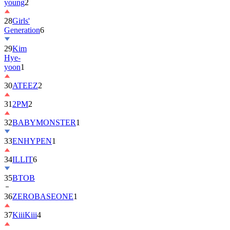
28
Girls'
Generation
6
29
Kim
Hye-
yoon
1
30
ATEEZ
2
31
2PM
2
32
BABYMONSTER
1
33
ENHYPEN
1
34
ILLIT
6
35
BTOB
36
ZEROBASEONE
1
37
KiiiKiii
4
38
Jung
Hae-