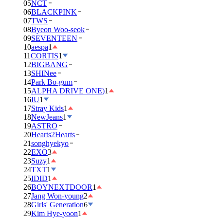
05
NCT
06
BLACKPINK
07
TWS
08
Byeon Woo-seok
09
SEVENTEEN
10
aespa
1
11
CORTIS
1
12
BIGBANG
13
SHINee
14
Park Bo-gum
15
ALPHA DRIVE ONE)
1
16
IU
1
17
Stray Kids
1
18
NewJeans
1
19
ASTRO
20
Hearts2Hearts
21
songhyekyo
22
EXO
3
23
Suzy
1
24
TXT
1
25
IDID
1
26
BOYNEXTDOOR
1
27
Jang Won-young
2
28
Girls' Generation
6
29
Kim Hye-yoon
1