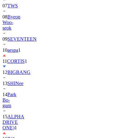
08
Byeon
Woo-
seok
09
SEVENTEEN
10
aespa
1
11
CORTIS
1
12
BIGBANG
13
SHINee
14
Park
Bo-
gum
15
ALPHA
DRIVE
ONE)
1
16
IU
1