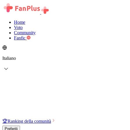
Home
Voto
Community
Fanfic
Italiano
🏆
Ranking della comunità
Preferiti