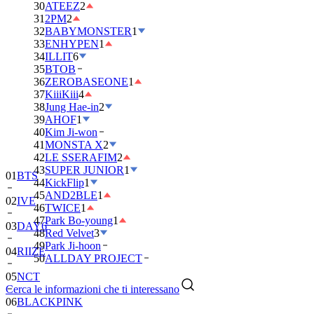
30
ATEEZ
2
31
2PM
2
32
BABYMONSTER
1
33
ENHYPEN
1
34
ILLIT
6
35
BTOB
36
ZEROBASEONE
1
37
KiiiKiii
4
38
Jung Hae-in
2
39
AHOF
1
40
Kim Ji-won
41
MONSTA X
2
01
BTS
42
LE SSERAFIM
2
43
SUPER JUNIOR
1
02
IVE
44
KickFlip
1
45
AND2BLE
1
03
DAY6
46
TWICE
1
47
Park Bo-young
1
04
RIIZE
48
Red Velvet
3
49
Park Ji-hoon
05
NCT
50
ALLDAY PROJECT
06
BLACKPINK
Cerca le informazioni che ti interessano
07
TWS