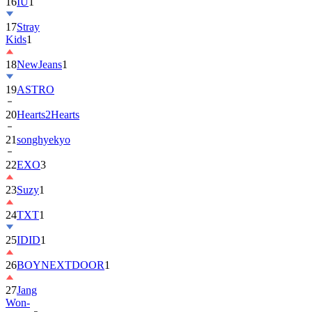
17
Stray
Kids
1
18
NewJeans
1
19
ASTRO
20
Hearts2Hearts
21
songhyekyo
22
EXO
3
23
Suzy
1
24
TXT
1
25
IDID
1
26
BOYNEXTDOOR
1
27
Jang
Won-
young
2