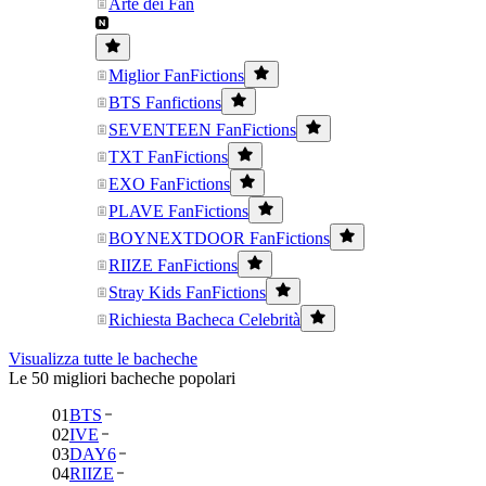
Arte dei Fan
Miglior FanFictions
BTS Fanfictions
SEVENTEEN FanFictions
TXT FanFictions
EXO FanFictions
PLAVE FanFictions
BOYNEXTDOOR FanFictions
RIIZE FanFictions
Stray Kids FanFictions
Richiesta Bacheca Celebrità
Visualizza tutte le bacheche
Le 50 migliori bacheche popolari
01
BTS
02
IVE
03
DAY6
04
RIIZE