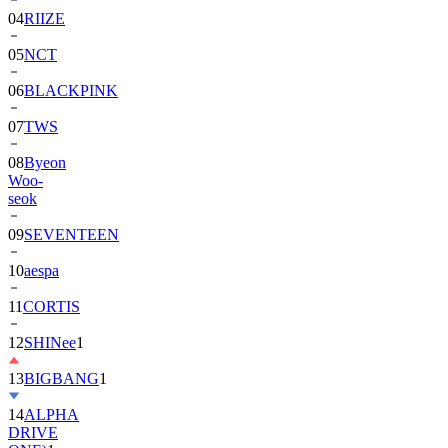
04
RIIZE
05
NCT
06
BLACKPINK
07
TWS
08
Byeon
Woo-
seok
09
SEVENTEEN
10
aespa
11
CORTIS
12
SHINee
1
13
BIGBANG
1
14
ALPHA
DRIVE