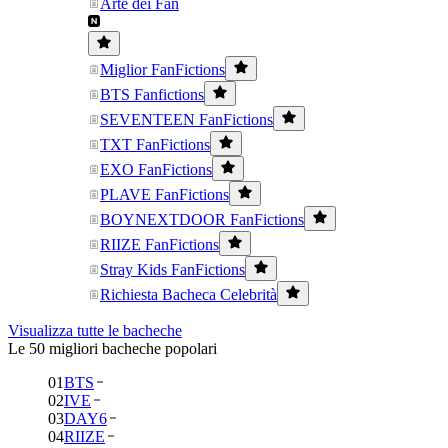
Arte dei Fan
Miglior FanFictions
BTS Fanfictions
SEVENTEEN FanFictions
TXT FanFictions
EXO FanFictions
PLAVE FanFictions
BOYNEXTDOOR FanFictions
RIIZE FanFictions
Stray Kids FanFictions
Richiesta Bacheca Celebrità
Visualizza tutte le bacheche
Le 50 migliori bacheche popolari
01
BTS
02
IVE
03
DAY6
04
RIIZE