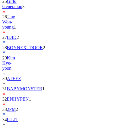
25
Girls'
Generation
3
26
Jang
Won-
young
1
27
IDID
2
28
BOYNEXTDOOR
2
29
Kim
Hye-
yoon
30
ATEEZ
31
BABYMONSTER
1
32
ENHYPEN
1
33
2PM
2
34
ILLIT