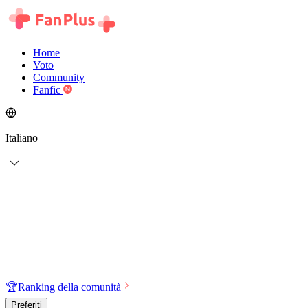
Home
Voto
Community
Fanfic
Italiano
🏆
Ranking della comunità
Preferiti