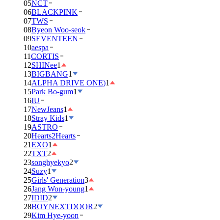
05
NCT
06
BLACKPINK
07
TWS
08
Byeon Woo-seok
09
SEVENTEEN
10
aespa
11
CORTIS
12
SHINee
1
13
BIGBANG
1
14
ALPHA DRIVE ONE)
1
15
Park Bo-gum
1
16
IU
17
NewJeans
1
18
Stray Kids
1
19
ASTRO
20
Hearts2Hearts
21
EXO
1
22
TXT
2
23
songhyekyo
2
24
Suzy
1
25
Girls' Generation
3
26
Jang Won-young
1
27
IDID
2
28
BOYNEXTDOOR
2
29
Kim Hye-yoon