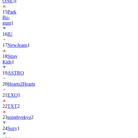
ONE)
1
15
Park
Bo-
gum
1
16
IU
17
NewJeans
1
18
Stray
Kids
1
19
ASTRO
20
Hearts2Hearts
21
EXO
1
22
TXT
2
23
songhyekyo
2
24
Suzy
1