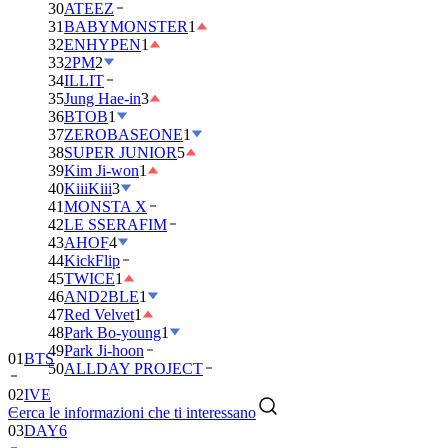
30
ATEEZ
31
BABYMONSTER
1
32
ENHYPEN
1
33
2PM
2
34
ILLIT
35
Jung Hae-in
3
36
BTOB
1
37
ZEROBASEONE
1
38
SUPER JUNIOR
5
39
Kim Ji-won
1
40
KiiiKiii
3
41
MONSTA X
42
LE SSERAFIM
43
AHOF
4
44
KickFlip
45
TWICE
1
46
AND2BLE
1
47
Red Velvet
1
48
Park Bo-young
1
49
Park Ji-hoon
01
BTS
50
ALLDAY PROJECT
02
IVE
Cerca le informazioni che ti interessano
03
DAY6