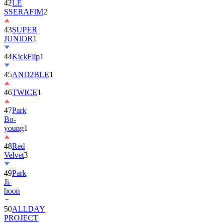
42
LE
SSERAFIM
2
43
SUPER
JUNIOR
1
44
KickFlip
1
45
AND2BLE
1
46
TWICE
1
47
Park
Bo-
young
1
48
Red
Velvet
3
49
Park
Ji-
hoon
50
ALLDAY
PROJECT