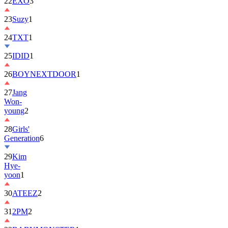
22
EXO
3
23
Suzy
1
24
TXT
1
25
IDID
1
26
BOYNEXTDOOR
1
27
Jang
Won-
young
2
28
Girls'
Generation
6
29
Kim
Hye-
yoon
1
30
ATEEZ
2
31
2PM
2