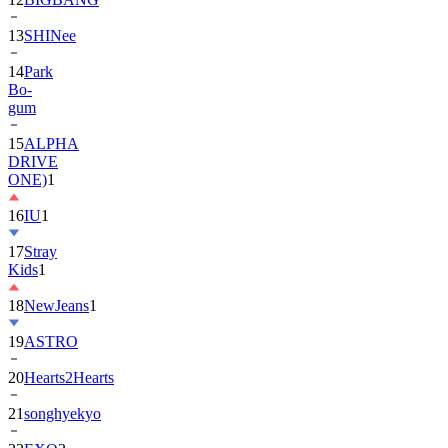
13
SHINee
14
Park
Bo-
gum
15
ALPHA
DRIVE
ONE)
1
16
IU
1
17
Stray
Kids
1
18
NewJeans
1
19
ASTRO
20
Hearts2Hearts
21
songhyekyo