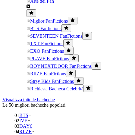
Arte dei Fan
Miglior FanFictions
BTS Fanfictions
SEVENTEEN FanFictions
TXT FanFictions
EXO FanFictions
PLAVE FanFictions
BOYNEXTDOOR FanFictions
RIIZE FanFictions
Stray Kids FanFictions
Richiesta Bacheca Celebrità
Visualizza tutte le bacheche
Le 50 migliori bacheche popolari
01
BTS
02
IVE
03
DAY6
04
RIIZE