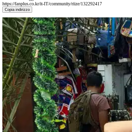
https://fanplus.co.kr/it-IT/community/riize/132292417
Copia indirizzo