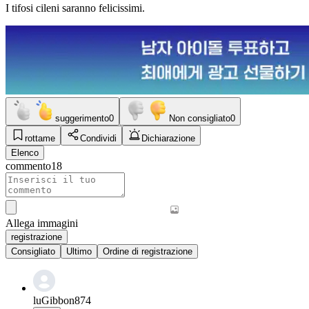
I tifosi cileni saranno felicissimi.
suggerimento
0
Non consigliato
0
rottame
Condividi
Dichiarazione
Elenco
commento
18
Allega immagini
registrazione
Consigliato
Ultimo
Ordine di registrazione
luGibbon874