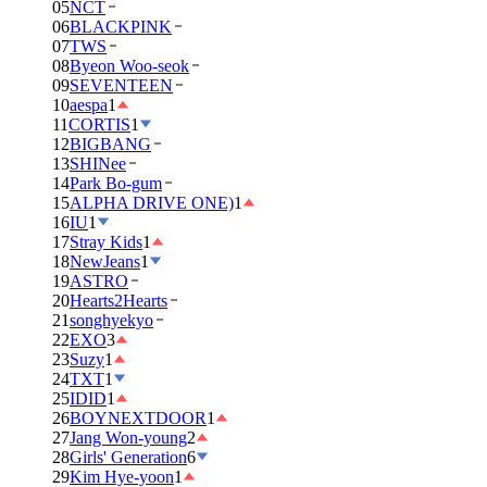
05
NCT
06
BLACKPINK
07
TWS
08
Byeon Woo-seok
09
SEVENTEEN
10
aespa
1
11
CORTIS
1
12
BIGBANG
13
SHINee
14
Park Bo-gum
15
ALPHA DRIVE ONE)
1
16
IU
1
17
Stray Kids
1
18
NewJeans
1
19
ASTRO
20
Hearts2Hearts
21
songhyekyo
22
EXO
3
23
Suzy
1
24
TXT
1
25
IDID
1
26
BOYNEXTDOOR
1
27
Jang Won-young
2
28
Girls' Generation
6
29
Kim Hye-yoon
1