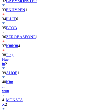
32
BABYMONSTER
1
33
ENHYPEN
1
34
ILLIT
6
35
BTOB
36
ZEROBASEONE
1
37
KiiiKiii
4
38
Jung
Hae-
in
2
39
AHOF
1
40
Kim
Ji-
won
41
MONSTA
X
2