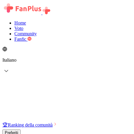
Home
Voto
Community
Fanfic
Italiano
🏆
Ranking della comunità
Preferiti