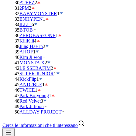
30
ATEEZ
2
31
2PM
2
32
BABYMONSTER
1
33
ENHYPEN
1
34
ILLIT
6
35
BTOB
36
ZEROBASEONE
1
37
KiiiKiii
4
38
Jung Hae-in
2
39
AHOF
1
40
Kim Ji-won
41
MONSTA X
2
42
LE SSERAFIM
2
43
SUPER JUNIOR
1
44
KickFlip
1
45
AND2BLE
1
46
TWICE
1
47
Park Bo-young
1
48
Red Velvet
3
49
Park Ji-hoon
50
ALLDAY PROJECT
Cerca le informazioni che ti interessano