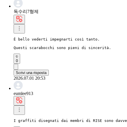
독수리7형제
È bello vederti impegnarti così tanto.

Questi scarabocchi sono pieni di sincerità.
0
Scrivi una risposta
2026.07.01 20:53
eumlee913
I graffiti disegnati dai membri di RISE sono davve