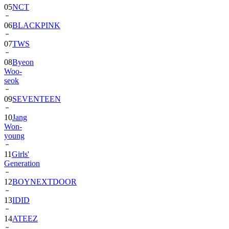
06
BLACKPINK
07
TWS
08
Byeon
Woo-
seok
09
SEVENTEEN
10
Jang
Won-
young
11
Girls'
Generation
12
BOYNEXTDOOR
13
IDID
14
ATEEZ
15
ZEROBASEONE