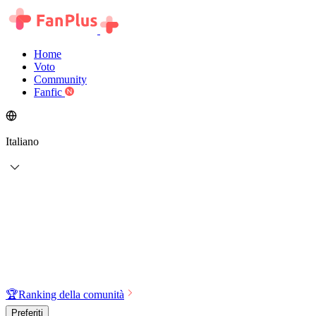
Home
Voto
Community
Fanfic
Italiano
🏆
Ranking della comunità
Preferiti