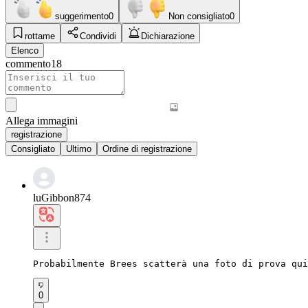
suggerimento
0
Non consigliato
0
rottame
Condividi
Dichiarazione
Elenco
commento
18
Allega immagini
registrazione
Consigliato
Ultimo
Ordine di registrazione
luGibbon874
Probabilmente Brees scatterà una foto di prova qu
0