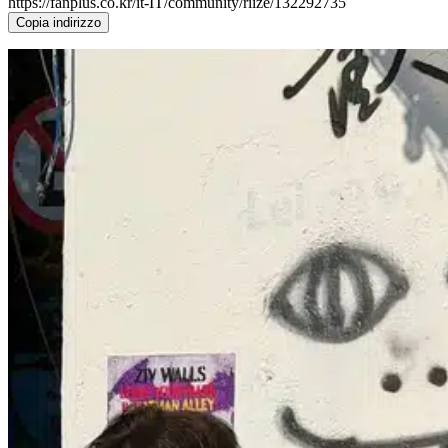
https://fanplus.co.kr/it-IT/community/riize/132292735
Copia indirizzo