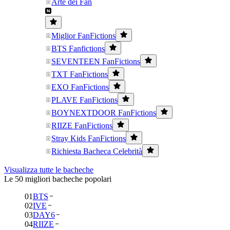
Arte dei Fan
Miglior FanFictions
BTS Fanfictions
SEVENTEEN FanFictions
TXT FanFictions
EXO FanFictions
PLAVE FanFictions
BOYNEXTDOOR FanFictions
RIIZE FanFictions
Stray Kids FanFictions
Richiesta Bacheca Celebrità
Visualizza tutte le bacheche
Le 50 migliori bacheche popolari
01
BTS
02
IVE
03
DAY6
04
RIIZE