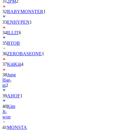
32
BABYMONSTER
1
33
ENHYPEN
1
34
ILLIT
6
35
BTOB
36
ZEROBASEONE
1
37
KiiiKiii
4
38
Jung
Hae-
in
2
39
AHOF
1
40
Kim
Ji-
won
41
MONSTA
X
2