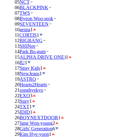
05
NCT
06
BLACKPINK
07
TWS
08
Byeon Woo-seok
09
SEVENTEEN
10
aespa
1
11
CORTIS
1
12
BIGBANG
13
SHINee
14
Park Bo-gum
15
ALPHA DRIVE ONE)
1
16
IU
1
17
Stray Kids
1
18
NewJeans
1
19
ASTRO
20
Hearts2Hearts
21
songhyekyo
22
EXO
3
23
Suzy
1
24
TXT
1
25
IDID
1
26
BOYNEXTDOOR
1
27
Jang Won-young
2
28
Girls' Generation
6
29
Kim Hye-yoon
1