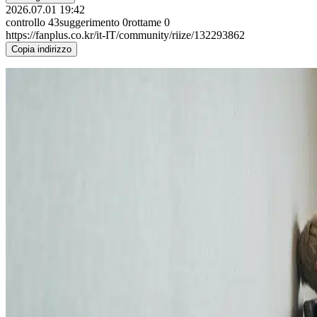
2026.07.01 19:42
controllo
43
suggerimento
0
rottame
0
https://fanplus.co.kr/it-IT/community/riize/132293862
Copia indirizzo