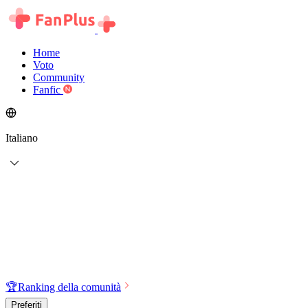
Home
Voto
Community
Fanfic
Italiano
🏆
Ranking della comunità
Preferiti