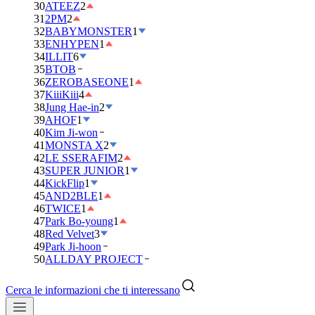
30
ATEEZ
2
31
2PM
2
32
BABYMONSTER
1
33
ENHYPEN
1
34
ILLIT
6
35
BTOB
36
ZEROBASEONE
1
37
KiiiKiii
4
38
Jung Hae-in
2
39
AHOF
1
40
Kim Ji-won
41
MONSTA X
2
42
LE SSERAFIM
2
43
SUPER JUNIOR
1
44
KickFlip
1
45
AND2BLE
1
46
TWICE
1
47
Park Bo-young
1
48
Red Velvet
3
49
Park Ji-hoon
50
ALLDAY PROJECT
Cerca le informazioni che ti interessano