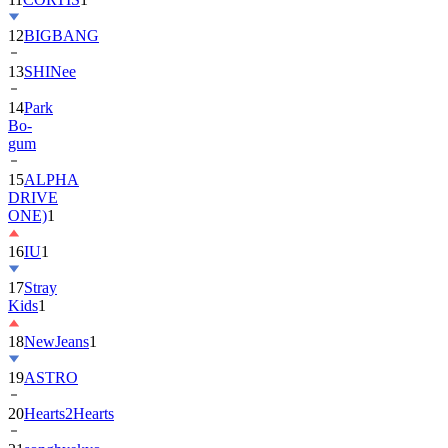
13
SHINee
14
Park
Bo-
gum
15
ALPHA
DRIVE
ONE)
1
16
IU
1
17
Stray
Kids
1
18
NewJeans
1
19
ASTRO
20
Hearts2Hearts
21
songhyekyo