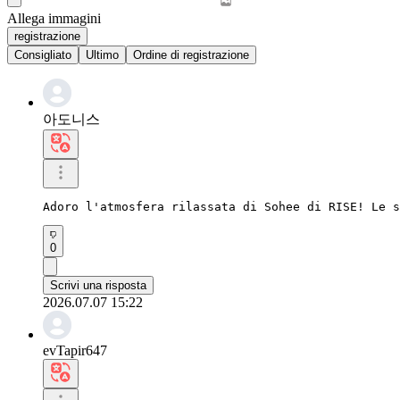
Allega immagini
registrazione
Consigliato
Ultimo
Ordine di registrazione
아도니스
Adoro l'atmosfera rilassata di Sohee di RISE! Le s
0
Scrivi una risposta
2026.07.07 15:22
evTapir647