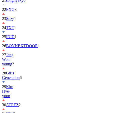
22
EXO
3
23
Suzy
1
24
TXT
1
25
IDID
1
26
BOYNEXTDOOR
1
27
Jang
Won-
young
2
28
Girls'
Generation
6
29
Kim
Hye-
yoon
1
30
ATEEZ
2
31
2PM
2