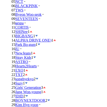
05
NCT
06
BLACKPINK
07
TWS
08
Byeon Woo-seok
09
SEVENTEEN
10
aespa
11
CORTIS
12
SHINee
1
13
BIGBANG
1
14
ALPHA DRIVE ONE)
1
15
Park Bo-gum
1
16
IU
17
NewJeans
1
18
Stray Kids
1
19
ASTRO
20
Hearts2Hearts
21
EXO
1
22
TXT
2
23
songhyekyo
2
24
Suzy
1
25
Girls' Generation
3
26
Jang Won-young
1
27
IDID
2
28
BOYNEXTDOOR
2
29
Kim Hye-yoon