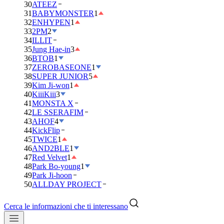
30
ATEEZ
31
BABYMONSTER
1
32
ENHYPEN
1
33
2PM
2
34
ILLIT
35
Jung Hae-in
3
36
BTOB
1
37
ZEROBASEONE
1
38
SUPER JUNIOR
5
39
Kim Ji-won
1
40
KiiiKiii
3
41
MONSTA X
42
LE SSERAFIM
43
AHOF
4
44
KickFlip
45
TWICE
1
46
AND2BLE
1
47
Red Velvet
1
48
Park Bo-young
1
49
Park Ji-hoon
50
ALLDAY PROJECT
Cerca le informazioni che ti interessano