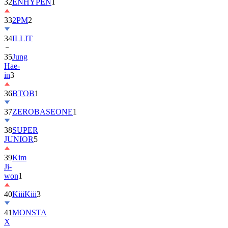
32
ENHYPEN
1
33
2PM
2
34
ILLIT
35
Jung
Hae-
in
3
36
BTOB
1
37
ZEROBASEONE
1
38
SUPER
JUNIOR
5
39
Kim
Ji-
won
1
40
KiiiKiii
3
41
MONSTA
X