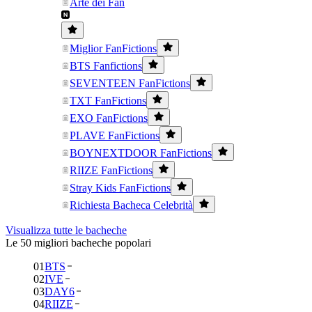
Arte dei Fan
Miglior FanFictions
BTS Fanfictions
SEVENTEEN FanFictions
TXT FanFictions
EXO FanFictions
PLAVE FanFictions
BOYNEXTDOOR FanFictions
RIIZE FanFictions
Stray Kids FanFictions
Richiesta Bacheca Celebrità
Visualizza tutte le bacheche
Le 50 migliori bacheche popolari
01
BTS
02
IVE
03
DAY6
04
RIIZE