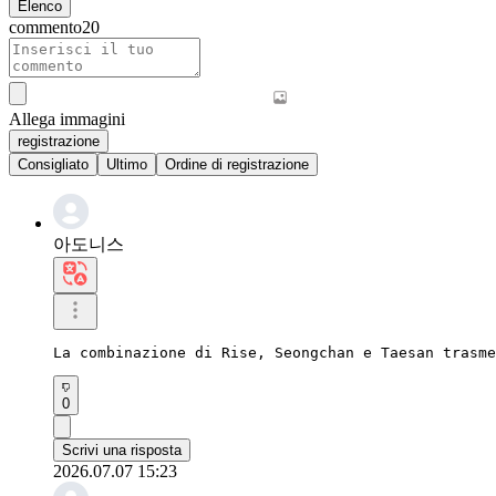
Elenco
commento
20
Allega immagini
registrazione
Consigliato
Ultimo
Ordine di registrazione
아도니스
La combinazione di Rise, Seongchan e Taesan trasme
0
Scrivi una risposta
2026.07.07 15:23