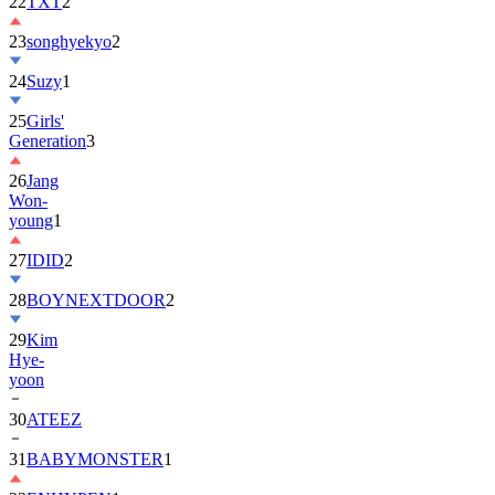
22
TXT
2
23
songhyekyo
2
24
Suzy
1
25
Girls'
Generation
3
26
Jang
Won-
young
1
27
IDID
2
28
BOYNEXTDOOR
2
29
Kim
Hye-
yoon
30
ATEEZ
31
BABYMONSTER
1