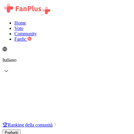
Home
Voto
Community
Fanfic
Italiano
🏆
Ranking della comunità
Preferiti