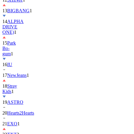
13
BIGBANG
1
14
ALPHA
DRIVE
ONE)
1
15
Park
Bo-
gum
1
16
IU
17
NewJeans
1
18
Stray
Kids
1
19
ASTRO
20
Hearts2Hearts
21
EXO
1