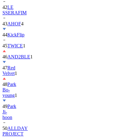
42
LE
SSERAFIM
43
AHOF
4
44
KickFlip
45
TWICE
1
46
AND2BLE
1
47
Red
Velvet
1
48
Park
Bo-
young
1
49
Park
Ji-
hoon
50
ALLDAY
PROJECT