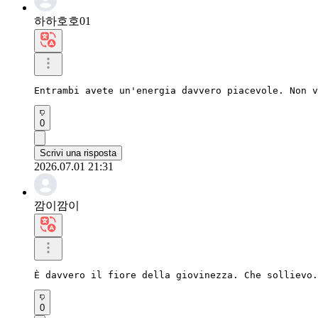
하하호호01
Entrambi avete un'energia davvero piacevole. Non v
0
Scrivi una risposta
2026.07.01 21:31
깜이깜이
È davvero il fiore della giovinezza. Che sollievo.
0