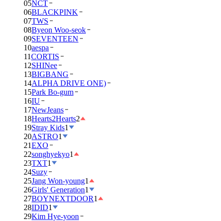
05
NCT
06
BLACKPINK
07
TWS
08
Byeon Woo-seok
09
SEVENTEEN
10
aespa
11
CORTIS
12
SHINee
13
BIGBANG
14
ALPHA DRIVE ONE)
15
Park Bo-gum
16
IU
17
NewJeans
18
Hearts2Hearts
2
19
Stray Kids
1
20
ASTRO
1
21
EXO
22
songhyekyo
1
23
TXT
1
24
Suzy
25
Jang Won-young
1
26
Girls' Generation
1
27
BOYNEXTDOOR
1
28
IDID
1
29
Kim Hye-yoon