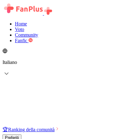
Home
Voto
Community
Fanfic
Italiano
🏆
Ranking della comunità
Preferiti