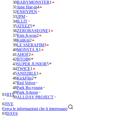
30
BABYMONSTER
1
31
Jung Hae-in
4
32
ENHYPEN
33
2PM
34
ILLIT
35
ATEEZ
5
36
ZEROBASEONE
1
37
Kim Ji-won
2
38
KiiiKiii
2
39
LE SSERAFIM
3
40
MONSTA X
1
41
AHOF
2
42
BTOB
6
43
SUPER JUNIOR
5
44
TWICE
1
45
AND2BLE
1
46
KickFlip
2
47
Red Velvet
48
Park Bo-young
49
Park Ji-hoon
01
BTS
50
ALLDAY PROJECT
02
IVE
Cerca le informazioni che ti interessano
03
DAY6