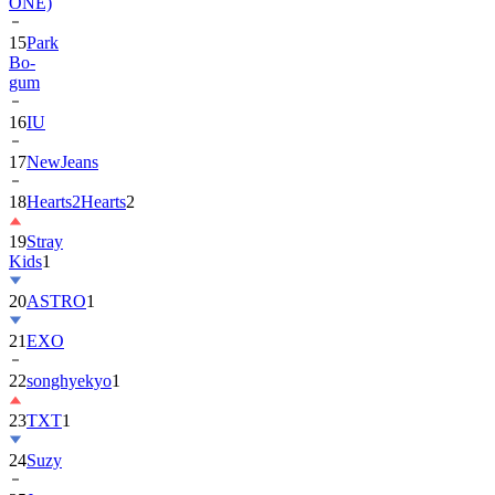
ONE)
15
Park
Bo-
gum
16
IU
17
NewJeans
18
Hearts2Hearts
2
19
Stray
Kids
1
20
ASTRO
1
21
EXO
22
songhyekyo
1
23
TXT
1
24
Suzy