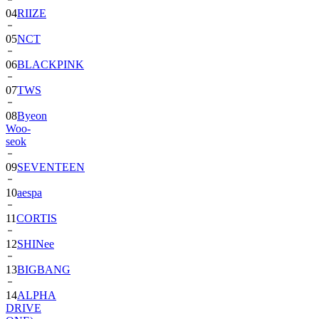
04
RIIZE
05
NCT
06
BLACKPINK
07
TWS
08
Byeon
Woo-
seok
09
SEVENTEEN
10
aespa
11
CORTIS
12
SHINee
13
BIGBANG
14
ALPHA
DRIVE