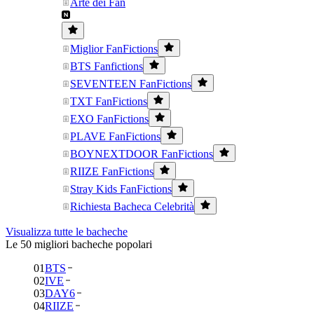
Arte dei Fan
Miglior FanFictions
BTS Fanfictions
SEVENTEEN FanFictions
TXT FanFictions
EXO FanFictions
PLAVE FanFictions
BOYNEXTDOOR FanFictions
RIIZE FanFictions
Stray Kids FanFictions
Richiesta Bacheca Celebrità
Visualizza tutte le bacheche
Le 50 migliori bacheche popolari
01
BTS
02
IVE
03
DAY6
04
RIIZE