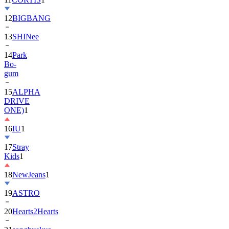
12
BIGBANG
13
SHINee
14
Park
Bo-
gum
15
ALPHA
DRIVE
ONE)
1
16
IU
1
17
Stray
Kids
1
18
NewJeans
1
19
ASTRO
20
Hearts2Hearts