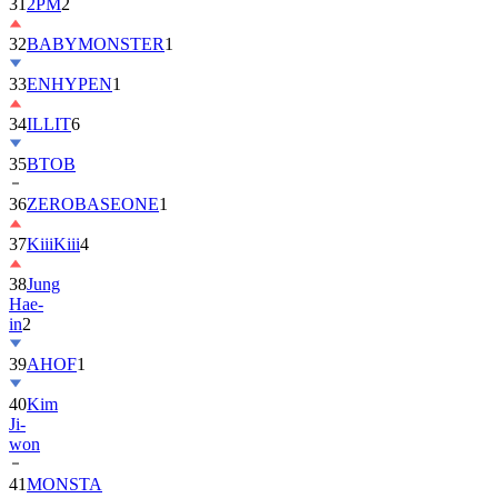
31
2PM
2
32
BABYMONSTER
1
33
ENHYPEN
1
34
ILLIT
6
35
BTOB
36
ZEROBASEONE
1
37
KiiiKiii
4
38
Jung
Hae-
in
2
39
AHOF
1
40
Kim
Ji-
won
41
MONSTA