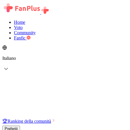
Home
Voto
Community
Fanfic
Italiano
🏆
Ranking della comunità
Preferiti