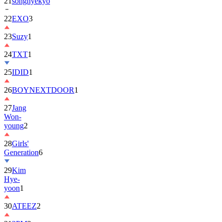
21
songhyekyo
22
EXO
3
23
Suzy
1
24
TXT
1
25
IDID
1
26
BOYNEXTDOOR
1
27
Jang
Won-
young
2
28
Girls'
Generation
6
29
Kim
Hye-
yoon
1
30
ATEEZ
2