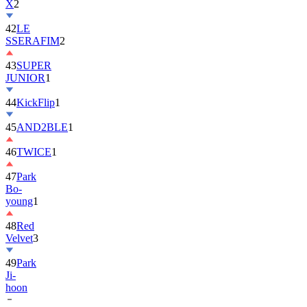
X
2
42
LE
SSERAFIM
2
43
SUPER
JUNIOR
1
44
KickFlip
1
45
AND2BLE
1
46
TWICE
1
47
Park
Bo-
young
1
48
Red
Velvet
3
49
Park
Ji-
hoon