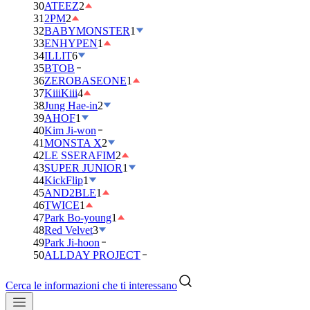
30
ATEEZ
2
31
2PM
2
32
BABYMONSTER
1
33
ENHYPEN
1
34
ILLIT
6
35
BTOB
36
ZEROBASEONE
1
37
KiiiKiii
4
38
Jung Hae-in
2
39
AHOF
1
40
Kim Ji-won
41
MONSTA X
2
42
LE SSERAFIM
2
43
SUPER JUNIOR
1
44
KickFlip
1
45
AND2BLE
1
46
TWICE
1
47
Park Bo-young
1
48
Red Velvet
3
49
Park Ji-hoon
50
ALLDAY PROJECT
Cerca le informazioni che ti interessano