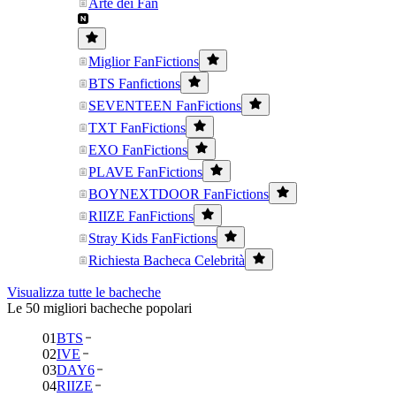
Arte dei Fan
Miglior FanFictions
BTS Fanfictions
SEVENTEEN FanFictions
TXT FanFictions
EXO FanFictions
PLAVE FanFictions
BOYNEXTDOOR FanFictions
RIIZE FanFictions
Stray Kids FanFictions
Richiesta Bacheca Celebrità
Visualizza tutte le bacheche
Le 50 migliori bacheche popolari
01
BTS
02
IVE
03
DAY6
04
RIIZE