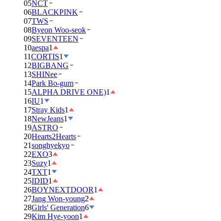
05
NCT
06
BLACKPINK
07
TWS
08
Byeon Woo-seok
09
SEVENTEEN
10
aespa
1
11
CORTIS
1
12
BIGBANG
13
SHINee
14
Park Bo-gum
15
ALPHA DRIVE ONE)
1
16
IU
1
17
Stray Kids
1
18
NewJeans
1
19
ASTRO
20
Hearts2Hearts
21
songhyekyo
22
EXO
3
23
Suzy
1
24
TXT
1
25
IDID
1
26
BOYNEXTDOOR
1
27
Jang Won-young
2
28
Girls' Generation
6
29
Kim Hye-yoon
1