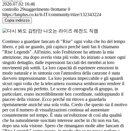
2026.07.02 16:46
controllo
29
suggerimento
0
rottame
0
https://fanplus.co.kr/it-IT/community/riize/132343224
Copia indirizzo
Continuo a guardare fancam di "Rise" ogni volta che ho del tempo
libero, e più ne guardo, più capisco perché tanti fan li chiamano
"Rise Legends". All'inizio, solo l'esibizione ha attirato la mia
attenzione, ma dopo averla vista più volte, ho iniziato a notare ogni
singolo dettaglio, dalle espressioni facciali dei membri ai loro
movimenti più sottili. La loro capacità di esprimere emozioni in
modo naturale e in sintonia con l'atmosfera della canzone è stata
davvero impressionante. La loro postura impeccabile e gli sguardi
sicuri ogni volta che la telecamera zoomava sembravano rendere il
palco ancora più perfetto. Le scene di coreografia di gruppo, in
particolare, erano incredibilmente ben coordinate, raddoppiando il
piacere della visione. Ecco perché mi ritrovo a guardarla
ripetutamente anziché una sola volta. Credo che questo sia il motivo
per cui il numero di visualizzazioni continua ad aumentare
costantemente nel tempo. È stata un'esibizione di così alta qualità
che ha naturalmente suscitato interesse anche in chi non era fan,
dopo una sola visione. Spero che rimangano molte altre fancam di
"Rise Legends" come questa, in modo che se ne possa parlare a