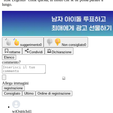
lungo.
suggerimento
0
Non consigliato
0
rottame
Condividi
Dichiarazione
Elenco
commento
7
Allega immagini
registrazione
Consigliato
Ultimo
Ordine di registrazione
wjOstrich41