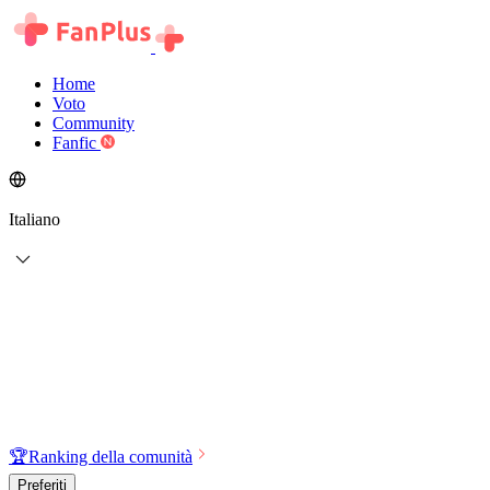
Home
Voto
Community
Fanfic
Italiano
🏆
Ranking della comunità
Preferiti