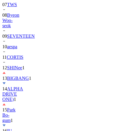
08
Byeon
Woo-
seok
09
SEVENTEEN
10
aespa
11
CORTIS
12
SHINee
1
13
BIGBANG
1
14
ALPHA
DRIVE
ONE)
1
15
Park
Bo-
gum
1
16
IU
17
NewJeans
1