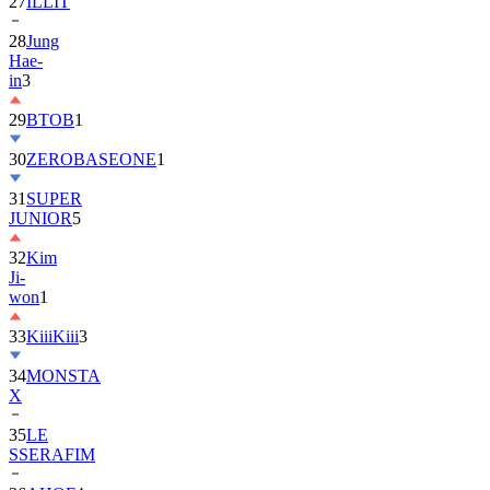
28
Jung
Hae-
in
3
29
BTOB
1
30
ZEROBASEONE
1
31
SUPER
JUNIOR
5
32
Kim
Ji-
won
1
33
KiiiKiii
3
34
MONSTA
X
35
LE
SSERAFIM
36
AHOF
4