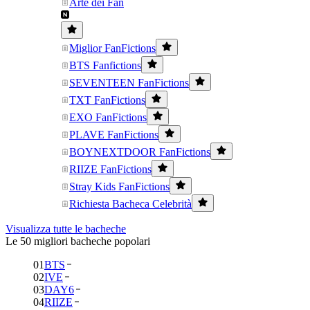
Arte dei Fan
Miglior FanFictions
BTS Fanfictions
SEVENTEEN FanFictions
TXT FanFictions
EXO FanFictions
PLAVE FanFictions
BOYNEXTDOOR FanFictions
RIIZE FanFictions
Stray Kids FanFictions
Richiesta Bacheca Celebrità
Visualizza tutte le bacheche
Le 50 migliori bacheche popolari
01
BTS
02
IVE
03
DAY6
04
RIIZE