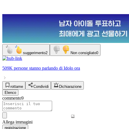
suggerimento
2
Non consigliato
0
509K persone
stanno parlando di
Idolo
ora
rottame
Condividi
Dichiarazione
Elenco
commento
9
Allega immagini
registrazione