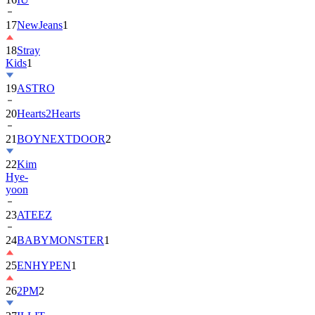
18
Stray
Kids
1
19
ASTRO
20
Hearts2Hearts
21
BOYNEXTDOOR
2
22
Kim
Hye-
yoon
23
ATEEZ
24
BABYMONSTER
1
25
ENHYPEN
1
26
2PM
2
27
ILLIT