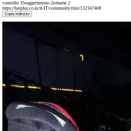
controllo
35
suggerimento
2
rottame
2
https://fanplus.co.kr/it-IT/community/riize/132347408
Copia indirizzo