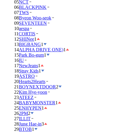
05
NCT
06
BLACKPINK
07
TWS
08
Byeon Woo-seok
09
SEVENTEEN
10
aespa
11
CORTIS
12
SHINee
1
13
BIGBANG
1
14
ALPHA DRIVE ONE)
1
15
Park Bo-gum
1
16
IU
17
NewJeans
1
18
Stray Kids
1
19
ASTRO
20
Hearts2Hearts
21
BOYNEXTDOOR
2
22
Kim Hye-yoon
23
ATEEZ
24
BABYMONSTER
1
25
ENHYPEN
1
26
2PM
2
27
ILLIT
28
Jung Hae-in
3
29
BTOB
1