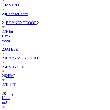
19
ASTRO
20
Hearts2Hearts
21
BOYNEXTDOOR
2
22
Kim
Hye-
yoon
23
ATEEZ
24
BABYMONSTER
1
25
ENHYPEN
1
26
2PM
2
27
ILLIT
28
Jung
Hae-
in
3