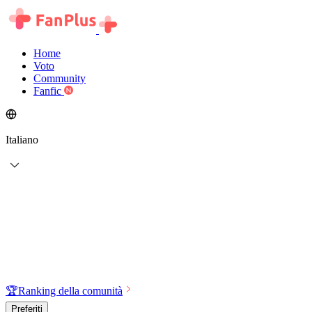
Home
Voto
Community
Fanfic
Italiano
🏆
Ranking della comunità
Preferiti