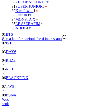
30
ZEROBASEONE
1
31
SUPER JUNIOR
5
32
Kim Ji-won
1
33
KiiiKiii
3
34
MONSTA X
35
LE SSERAFIM
36
AHOF
4
01
BTS
Cerca le informazioni che ti interessano
02
IVE
03
DAY6
04
RIIZE
05
NCT
06
BLACKPINK
07
TWS
08
Byeon
Woo-
seok