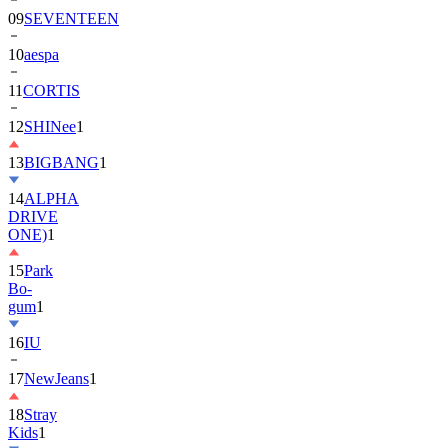
09
SEVENTEEN
10
aespa
11
CORTIS
12
SHINee
1
13
BIGBANG
1
14
ALPHA
DRIVE
ONE)
1
15
Park
Bo-
gum
1
16
IU
17
NewJeans
1
18
Stray
Kids
1