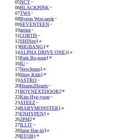
05
NCT
06
BLACKPINK
07
TWS
08
Byeon Woo-seok
09
SEVENTEEN
10
aespa
11
CORTIS
12
SHINee
1
13
BIGBANG
1
14
ALPHA DRIVE ONE)
1
15
Park Bo-gum
1
16
IU
17
NewJeans
1
18
Stray Kids
1
19
ASTRO
20
Hearts2Hearts
21
BOYNEXTDOOR
2
22
Kim Hye-yoon
23
ATEEZ
24
BABYMONSTER
1
25
ENHYPEN
1
26
2PM
2
27
ILLIT
28
Jung Hae-in
3
29
BTOB
1