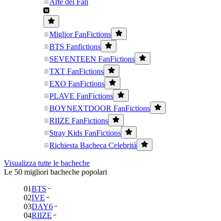
Arte dei Fan
Miglior FanFictions
BTS Fanfictions
SEVENTEEN FanFictions
TXT FanFictions
EXO FanFictions
PLAVE FanFictions
BOYNEXTDOOR FanFictions
RIIZE FanFictions
Stray Kids FanFictions
Richiesta Bacheca Celebrità
Visualizza tutte le bacheche
Le 50 migliori bacheche popolari
01
BTS
02
IVE
03
DAY6
04
RIIZE