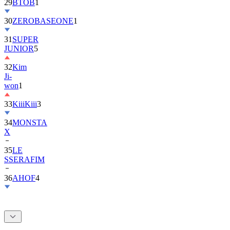
29
BTOB
1
30
ZEROBASEONE
1
31
SUPER
JUNIOR
5
32
Kim
Ji-
won
1
33
KiiiKiii
3
34
MONSTA
X
35
LE
SSERAFIM
36
AHOF
4