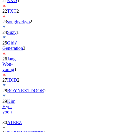
21
EXO
1
22
TXT
2
23
songhyekyo
2
24
Suzy
1
25
Girls'
Generation
3
26
Jang
Won-
young
1
27
IDID
2
28
BOYNEXTDOOR
2
29
Kim
Hye-
yoon
30
ATEEZ