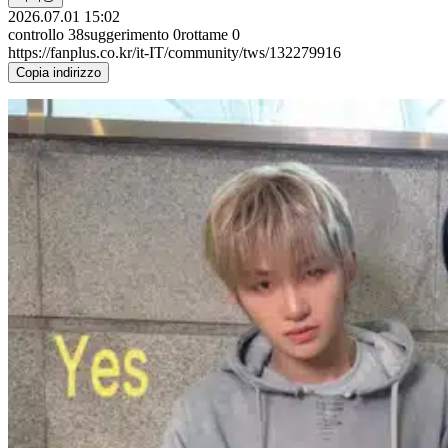
2026.07.01 15:02
controllo
38
suggerimento
0
rottame
0
https://fanplus.co.kr/it-IT/community/tws/132279916
Copia indirizzo