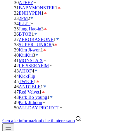
30
ATEEZ
31
BABYMONSTER
1
32
ENHYPEN
1
33
2PM
2
34
ILLIT
35
Jung Hae-in
3
36
BTOB
1
37
ZEROBASEONE
1
38
SUPER JUNIOR
5
39
Kim Ji-won
1
40
KiiiKiii
3
41
MONSTA X
42
LE SSERAFIM
43
AHOF
4
44
KickFlip
45
TWICE
1
46
AND2BLE
1
47
Red Velvet
1
48
Park Bo-young
1
49
Park Ji-hoon
50
ALLDAY PROJECT
Cerca le informazioni che ti interessano