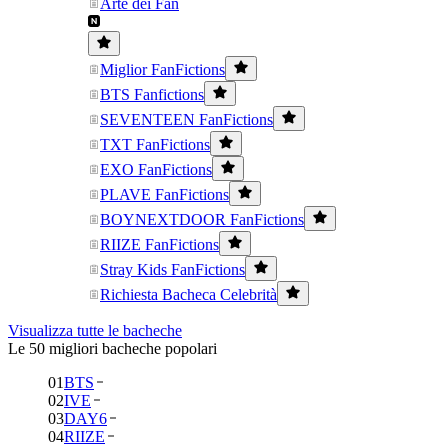
Arte dei Fan
Miglior FanFictions
BTS Fanfictions
SEVENTEEN FanFictions
TXT FanFictions
EXO FanFictions
PLAVE FanFictions
BOYNEXTDOOR FanFictions
RIIZE FanFictions
Stray Kids FanFictions
Richiesta Bacheca Celebrità
Visualizza tutte le bacheche
Le 50 migliori bacheche popolari
01
BTS
02
IVE
03
DAY6
04
RIIZE