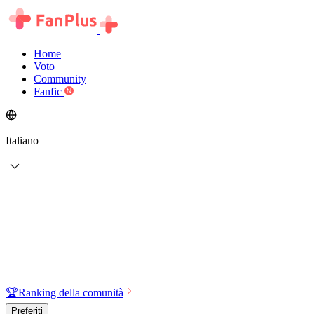
Home
Voto
Community
Fanfic
Italiano
🏆
Ranking della comunità
Preferiti