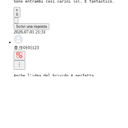
Sono entrambi così carini lol. È fantastico.
0
Scrivi una risposta
2026.07.01 21:31
호크아이123
Anche l'idea del brivido è perfetta.

L'intesa tra i due è davvero ottima.
0
Scrivi una risposta
2026.07.01 21:19