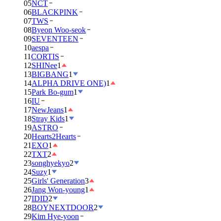
05
NCT
06
BLACKPINK
07
TWS
08
Byeon Woo-seok
09
SEVENTEEN
10
aespa
11
CORTIS
12
SHINee
1
13
BIGBANG
1
14
ALPHA DRIVE ONE)
1
15
Park Bo-gum
1
16
IU
17
NewJeans
1
18
Stray Kids
1
19
ASTRO
20
Hearts2Hearts
21
EXO
1
22
TXT
2
23
songhyekyo
2
24
Suzy
1
25
Girls' Generation
3
26
Jang Won-young
1
27
IDID
2
28
BOYNEXTDOOR
2
29
Kim Hye-yoon