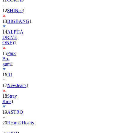
12
SHINee
1
13
BIGBANG
1
14
ALPHA
DRIVE
ONE)
1
15
Park
Bo-
gum
1
16
IU
17
NewJeans
1
18
Stray
Kids
1
19
ASTRO
20
Hearts2Hearts