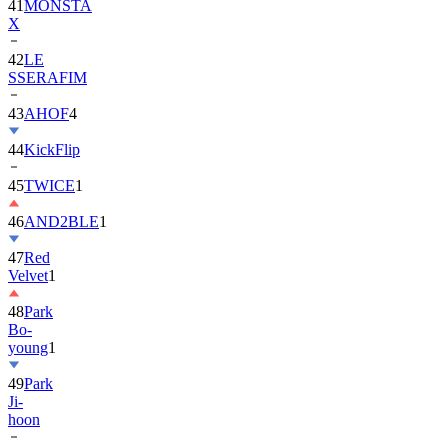
41
MONSTA
X
42
LE
SSERAFIM
43
AHOF
4
44
KickFlip
45
TWICE
1
46
AND2BLE
1
47
Red
Velvet
1
48
Park
Bo-
young
1
49
Park
Ji-
hoon