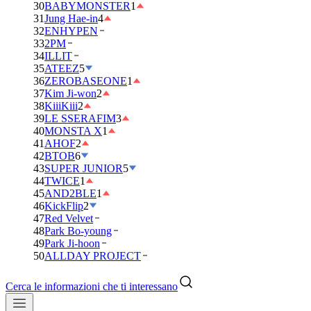
30
BABYMONSTER
1
31
Jung Hae-in
4
32
ENHYPEN
33
2PM
34
ILLIT
35
ATEEZ
5
36
ZEROBASEONE
1
37
Kim Ji-won
2
38
KiiiKiii
2
39
LE SSERAFIM
3
40
MONSTA X
1
41
AHOF
2
42
BTOB
6
43
SUPER JUNIOR
5
44
TWICE
1
45
AND2BLE
1
46
KickFlip
2
47
Red Velvet
48
Park Bo-young
49
Park Ji-hoon
50
ALLDAY PROJECT
Cerca le informazioni che ti interessano