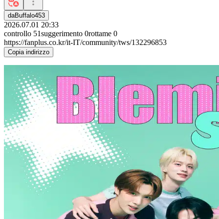
daBuffalo453
2026.07.01 20:33
controllo
51
suggerimento
0
rottame
0
https://fanplus.co.kr/it-IT/community/tws/132296853
Copia indirizzo