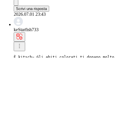
Scrivi una risposta
2026.07.01 23:43
keStarfish733
È kitsch~ Gli abiti colorati ti donano molto.
0
Scrivi una risposta
2026.07.01 22:21
naMacaw883