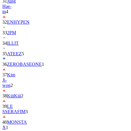
31
Jung
Hae-
in
4
32
ENHYPEN
33
2PM
34
ILLIT
35
ATEEZ
5
36
ZEROBASEONE
1
37
Kim
Ji-
won
2
38
KiiiKiii
2
39
LE
SSERAFIM
3
40
MONSTA
X
1