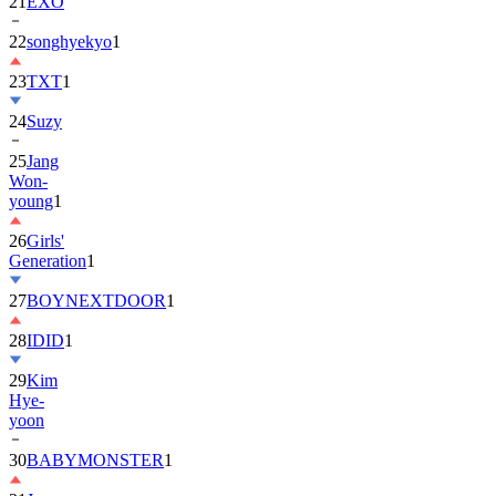
21
EXO
22
songhyekyo
1
23
TXT
1
24
Suzy
25
Jang
Won-
young
1
26
Girls'
Generation
1
27
BOYNEXTDOOR
1
28
IDID
1
29
Kim
Hye-
yoon
30
BABYMONSTER
1