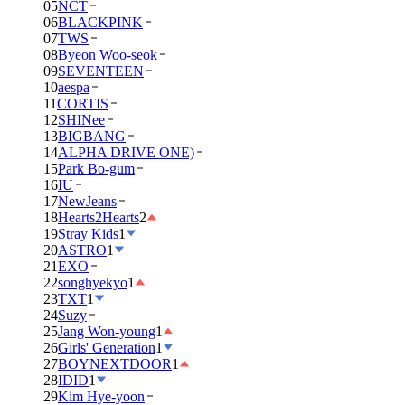
05
NCT
06
BLACKPINK
07
TWS
08
Byeon Woo-seok
09
SEVENTEEN
10
aespa
11
CORTIS
12
SHINee
13
BIGBANG
14
ALPHA DRIVE ONE)
15
Park Bo-gum
16
IU
17
NewJeans
18
Hearts2Hearts
2
19
Stray Kids
1
20
ASTRO
1
21
EXO
22
songhyekyo
1
23
TXT
1
24
Suzy
25
Jang Won-young
1
26
Girls' Generation
1
27
BOYNEXTDOOR
1
28
IDID
1
29
Kim Hye-yoon