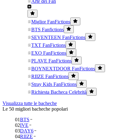
Arte dei Fan
Miglior FanFictions
BTS Fanfictions
SEVENTEEN FanFictions
TXT FanFictions
EXO FanFictions
PLAVE FanFictions
BOYNEXTDOOR FanFictions
RIIZE FanFictions
Stray Kids FanFictions
Richiesta Bacheca Celebrità
Visualizza tutte le bacheche
Le 50 migliori bacheche popolari
01
BTS
02
IVE
03
DAY6
04
RIIZE