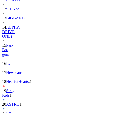
12
SHINee
13
BIGBANG
14
ALPHA
DRIVE
ONE)
15
Park
Bo-
gum
16
IU
17
NewJeans
18
Hearts2Hearts
2
19
Stray
Kids
1
20
ASTRO
1