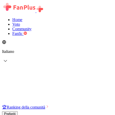
Home
Voto
Community
Fanfic
Italiano
🏆
Ranking della comunità
Preferiti