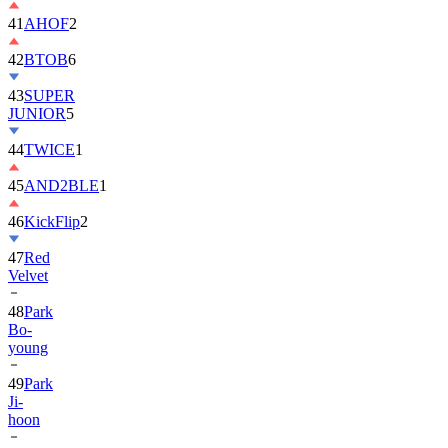
41
AHOF
2
42
BTOB
6
43
SUPER
JUNIOR
5
44
TWICE
1
45
AND2BLE
1
46
KickFlip
2
47
Red
Velvet
48
Park
Bo-
young
49
Park
Ji-
hoon