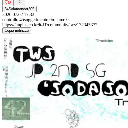
54Salamander305
2026.07.02 17:33
controllo
45
suggerimento
0
rottame
0
https://fanplus.co.kr/it-IT/community/tws/132345372
Copia indirizzo