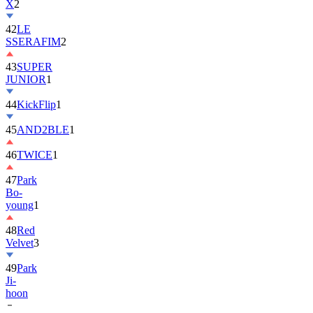
X
2
42
LE
SSERAFIM
2
43
SUPER
JUNIOR
1
44
KickFlip
1
45
AND2BLE
1
46
TWICE
1
47
Park
Bo-
young
1
48
Red
Velvet
3
49
Park
Ji-
hoon