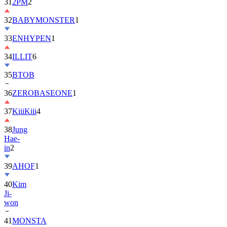
31
2PM
2
32
BABYMONSTER
1
33
ENHYPEN
1
34
ILLIT
6
35
BTOB
36
ZEROBASEONE
1
37
KiiiKiii
4
38
Jung
Hae-
in
2
39
AHOF
1
40
Kim
Ji-
won
41
MONSTA