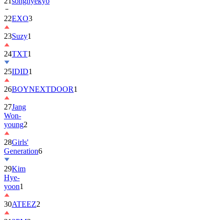
21
songhyekyo
22
EXO
3
23
Suzy
1
24
TXT
1
25
IDID
1
26
BOYNEXTDOOR
1
27
Jang
Won-
young
2
28
Girls'
Generation
6
29
Kim
Hye-
yoon
1
30
ATEEZ
2