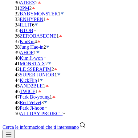
30
ATEEZ
2
31
2PM
2
32
BABYMONSTER
1
33
ENHYPEN
1
34
ILLIT
6
35
BTOB
36
ZEROBASEONE
1
37
KiiiKiii
4
38
Jung Hae-in
2
39
AHOF
1
40
Kim Ji-won
41
MONSTA X
2
42
LE SSERAFIM
2
43
SUPER JUNIOR
1
44
KickFlip
1
45
AND2BLE
1
46
TWICE
1
47
Park Bo-young
1
48
Red Velvet
3
49
Park Ji-hoon
50
ALLDAY PROJECT
Cerca le informazioni che ti interessano