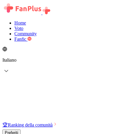
Home
Voto
Community
Fanfic
Italiano
🏆
Ranking della comunità
Preferiti