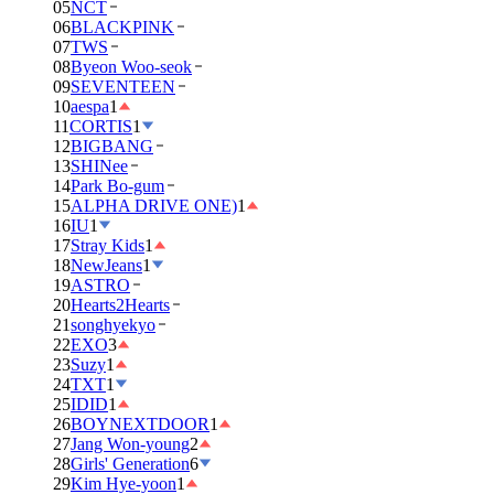
05
NCT
06
BLACKPINK
07
TWS
08
Byeon Woo-seok
09
SEVENTEEN
10
aespa
1
11
CORTIS
1
12
BIGBANG
13
SHINee
14
Park Bo-gum
15
ALPHA DRIVE ONE)
1
16
IU
1
17
Stray Kids
1
18
NewJeans
1
19
ASTRO
20
Hearts2Hearts
21
songhyekyo
22
EXO
3
23
Suzy
1
24
TXT
1
25
IDID
1
26
BOYNEXTDOOR
1
27
Jang Won-young
2
28
Girls' Generation
6
29
Kim Hye-yoon
1