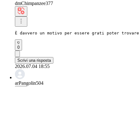
dmChimpanzee377
È davvero un motivo per essere grati poter trovare
0
Scrivi una risposta
2026.07.04 18:55
arPangolin504
Penso che siano tantissime le persone che trovano 
0