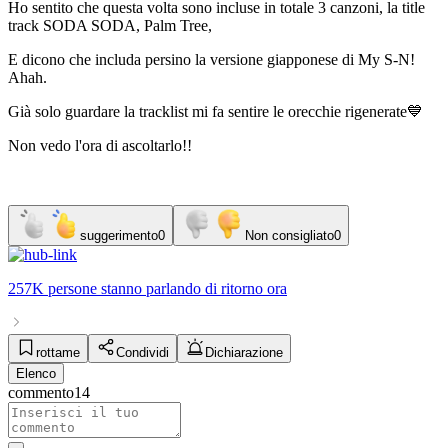
Ho sentito che questa volta sono incluse in totale 3 canzoni, la title
track SODA SODA, Palm Tree,
E dicono che includa persino la versione giapponese di My S-N!
Ahah.
Già solo guardare la tracklist mi fa sentire le orecchie rigenerate💙
Non vedo l'ora di ascoltarlo!!
suggerimento
0
Non consigliato
0
257K persone
stanno parlando di
ritorno
ora
rottame
Condividi
Dichiarazione
Elenco
commento
14