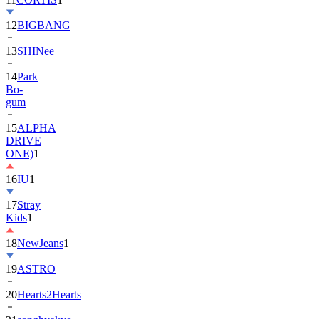
12
BIGBANG
13
SHINee
14
Park
Bo-
gum
15
ALPHA
DRIVE
ONE)
1
16
IU
1
17
Stray
Kids
1
18
NewJeans
1
19
ASTRO
20
Hearts2Hearts