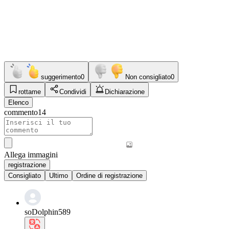
suggerimento
0
Non consigliato
0
rottame
Condividi
Dichiarazione
Elenco
commento
14
Allega immagini
registrazione
Consigliato
Ultimo
Ordine di registrazione
soDolphin589