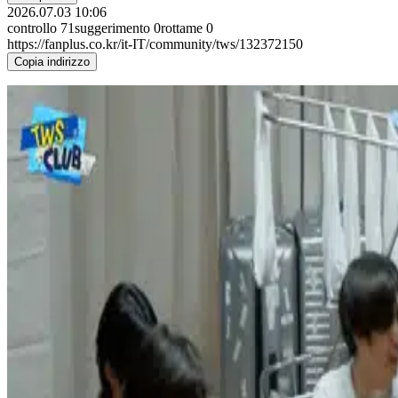
2026.07.03 10:06
controllo
71
suggerimento
0
rottame
0
https://fanplus.co.kr/it-IT/community/tws/132372150
Copia indirizzo