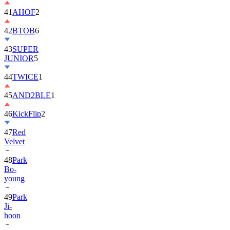
42
BTOB
6
43
SUPER
JUNIOR
5
44
TWICE
1
45
AND2BLE
1
46
KickFlip
2
47
Red
Velvet
48
Park
Bo-
young
49
Park
Ji-
hoon
50
ALLDAY
PROJECT