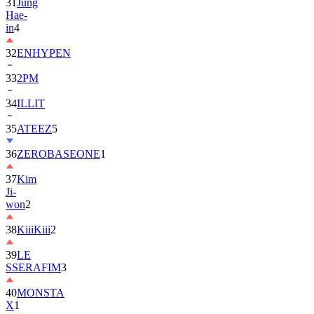
in
4
32
ENHYPEN
33
2PM
34
ILLIT
35
ATEEZ
5
36
ZEROBASEONE
1
37
Kim
Ji-
won
2
38
KiiiKiii
2
39
LE
SSERAFIM
3
40
MONSTA
X
1
41
AHOF
2