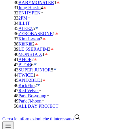
30
BABYMONSTER
1
31
Jung Hae-in
4
32
ENHYPEN
33
2PM
34
ILLIT
35
ATEEZ
5
36
ZEROBASEONE
1
37
Kim Ji-won
2
38
KiiiKiii
2
39
LE SSERAFIM
3
40
MONSTA X
1
41
AHOF
2
42
BTOB
6
43
SUPER JUNIOR
5
44
TWICE
1
45
AND2BLE
1
46
KickFlip
2
47
Red Velvet
48
Park Bo-young
49
Park Ji-hoon
50
ALLDAY PROJECT
Cerca le informazioni che ti interessano