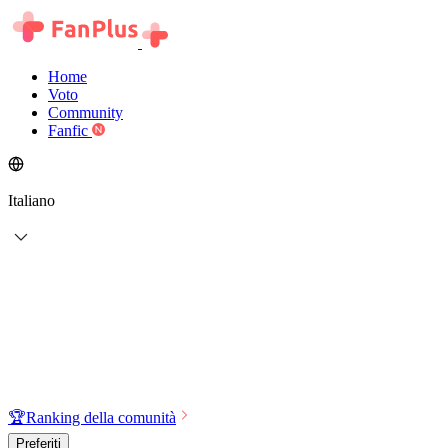
Home
Voto
Community
Fanfic
Italiano
🏆
Ranking della comunità
Preferiti