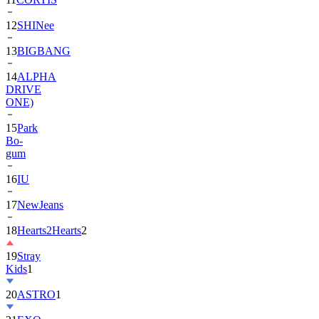
13
BIGBANG
14
ALPHA
DRIVE
ONE)
15
Park
Bo-
gum
16
IU
17
NewJeans
18
Hearts2Hearts
2
19
Stray
Kids
1
20
ASTRO
1
21
EXO