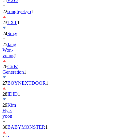
22
songhyekyo
1
23
TXT
1
24
Suzy
25
Jang
Won-
young
1
26
Girls'
Generation
1
27
BOYNEXTDOOR
1
28
IDID
1
29
Kim
Hye-
yoon
30
BABYMONSTER
1
31
Jung
Hae-