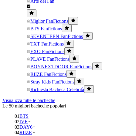
Arte dei Fan
Miglior FanFictions
BTS Fanfictions
SEVENTEEN FanFictions
TXT FanFictions
EXO FanFictions
PLAVE FanFictions
BOYNEXTDOOR FanFictions
RIIZE FanFictions
Stray Kids FanFictions
Richiesta Bacheca Celebrità
Visualizza tutte le bacheche
Le 50 migliori bacheche popolari
01
BTS
02
IVE
03
DAY6
04
RIIZE