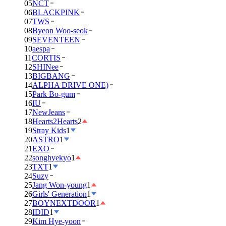
05
NCT
06
BLACKPINK
07
TWS
08
Byeon Woo-seok
09
SEVENTEEN
10
aespa
11
CORTIS
12
SHINee
13
BIGBANG
14
ALPHA DRIVE ONE)
15
Park Bo-gum
16
IU
17
NewJeans
18
Hearts2Hearts
2
19
Stray Kids
1
20
ASTRO
1
21
EXO
22
songhyekyo
1
23
TXT
1
24
Suzy
25
Jang Won-young
1
26
Girls' Generation
1
27
BOYNEXTDOOR
1
28
IDID
1
29
Kim Hye-yoon