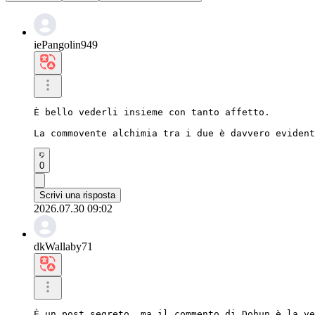
iePangolin949
È bello vederli insieme con tanto affetto.

La commovente alchimia tra i due è davvero evident
0
Scrivi una risposta
2026.07.30 09:02
dkWallaby71
È un post segreto, ma il commento di Dohun è la ve