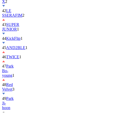
42
LE
SSERAFIM
2
43
SUPER
JUNIOR
1
44
KickFlip
1
45
AND2BLE
1
46
TWICE
1
47
Park
Bo-
young
1
48
Red
Velvet
3
49
Park
Ji-
hoon
50
ALLDAY
PROJECT