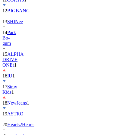
13
SHINee
14
Park
Bo-
gum
15
ALPHA
DRIVE
ONE)
1
16
IU
1
17
Stray
Kids
1
18
NewJeans
1
19
ASTRO
20
Hearts2Hearts
21
songhyekyo