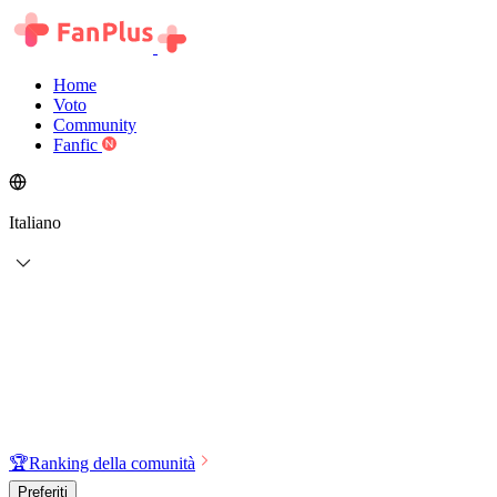
Home
Voto
Community
Fanfic
Italiano
🏆
Ranking della comunità
Preferiti