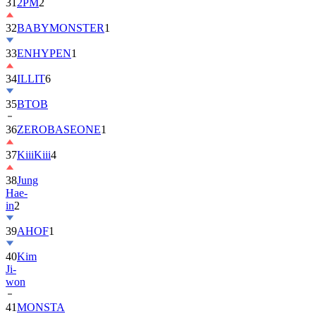
32
BABYMONSTER
1
33
ENHYPEN
1
34
ILLIT
6
35
BTOB
36
ZEROBASEONE
1
37
KiiiKiii
4
38
Jung
Hae-
in
2
39
AHOF
1
40
Kim
Ji-
won
41
MONSTA
X
2