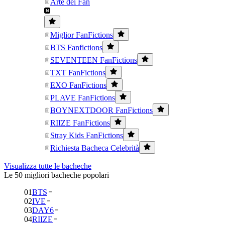
Arte dei Fan
Miglior FanFictions
BTS Fanfictions
SEVENTEEN FanFictions
TXT FanFictions
EXO FanFictions
PLAVE FanFictions
BOYNEXTDOOR FanFictions
RIIZE FanFictions
Stray Kids FanFictions
Richiesta Bacheca Celebrità
Visualizza tutte le bacheche
Le 50 migliori bacheche popolari
01
BTS
02
IVE
03
DAY6
04
RIIZE