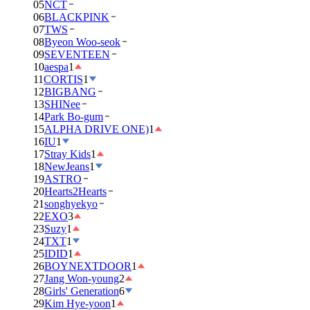
05
NCT
06
BLACKPINK
07
TWS
08
Byeon Woo-seok
09
SEVENTEEN
10
aespa
1
11
CORTIS
1
12
BIGBANG
13
SHINee
14
Park Bo-gum
15
ALPHA DRIVE ONE)
1
16
IU
1
17
Stray Kids
1
18
NewJeans
1
19
ASTRO
20
Hearts2Hearts
21
songhyekyo
22
EXO
3
23
Suzy
1
24
TXT
1
25
IDID
1
26
BOYNEXTDOOR
1
27
Jang Won-young
2
28
Girls' Generation
6
29
Kim Hye-yoon
1