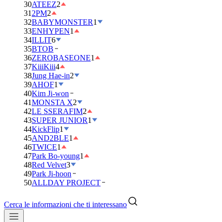
30
ATEEZ
2
31
2PM
2
32
BABYMONSTER
1
33
ENHYPEN
1
34
ILLIT
6
35
BTOB
36
ZEROBASEONE
1
37
KiiiKiii
4
38
Jung Hae-in
2
39
AHOF
1
40
Kim Ji-won
41
MONSTA X
2
42
LE SSERAFIM
2
43
SUPER JUNIOR
1
44
KickFlip
1
45
AND2BLE
1
46
TWICE
1
47
Park Bo-young
1
48
Red Velvet
3
49
Park Ji-hoon
50
ALLDAY PROJECT
Cerca le informazioni che ti interessano