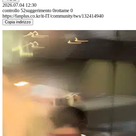
2026.07.04 12:30
controllo
52
suggerimento
0
rottame
0
https://fanplus.co.kr/it-IT/community/tws/132414940
Copia indirizzo