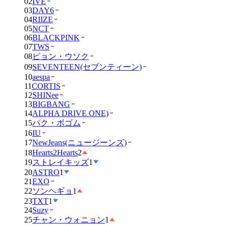
02
IVE
03
DAY6
04
RIIZE
05
NCT
06
BLACKPINK
07
TWS
08
ピョン・ウソク
09
SEVENTEEN(セブンティーン)
10
aespa
11
CORTIS
12
SHINee
13
BIGBANG
14
ALPHA DRIVE ONE)
15
パク・ボゴム
16
IU
17
NewJeans(ニュージーンズ)
18
Hearts2Hearts
2
19
ストレイキッズ
1
20
ASTRO
1
21
EXO
22
ソンヘギョ
1
23
TXT
1
24
Suzy
25
チャン・ウォニョン
1