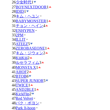
26
少女时代
1
27
BOYNEXTDOOR
1
28
IDID
1
29
キム・ヘユン
30
BABYMONSTER
1
31
チョン・ヘイン
4
32
ENHYPEN
33
2PM
34
ILLIT
35
ATEEZ
5
36
ZEROBASEONE
1
37
キム・ジウォン
2
38
KiiiKiii
2
39
ルセラフィム
3
40
MONSTA X
1
41
AHOF
2
42
BTOB
6
43
SUPER JUNIOR
5
44
TWICE
1
45
AND2BLE
1
46
KickFlip
2
47
Red Velvet
48
パク・ボヨン
49
Park Ji-hoon