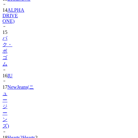
14
ALPHA
DRIVE
ONE)
15
パ
ク・
ボ
ゴ
ム
16
IU
17
NewJeans(ニ
ュ
ー
ジ
ー
ン
ズ)
18
Hearts2Hearts
2