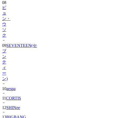
08
ピ
ョ
ン・
ウ
ソ
ク
09
SEVENTEEN(セ
ブ
ン
テ
ィ
ー
ン)
10
aespa
11
CORTIS
12
SHINee
13
BIGBANG