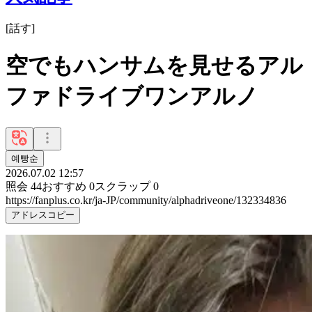
[
話す
]
空でもハンサムを見せるアル
ファドライブワンアルノ
예빵순
2026.07.02 12:57
照会
44
おすすめ
0
スクラップ
0
https://fanplus.co.kr/ja-JP/community/alphadriveone/132334836
アドレスコピー