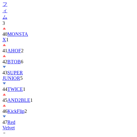
フ
ィ
ム
3
40
MONSTA
X
1
41
AHOF
2
42
BTOB
6
43
SUPER
JUNIOR
5
44
TWICE
1
45
AND2BLE
1
46
KickFlip
2
47
Red
Velvet