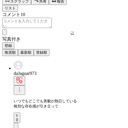
スクラップ
共有
報告
リスト
コメント
10
写真付き
登録
推奨順
最新順
登録順
daJaguar973
いつでもどこでも美貌が熱日している

格別な存在感が引き立って
0