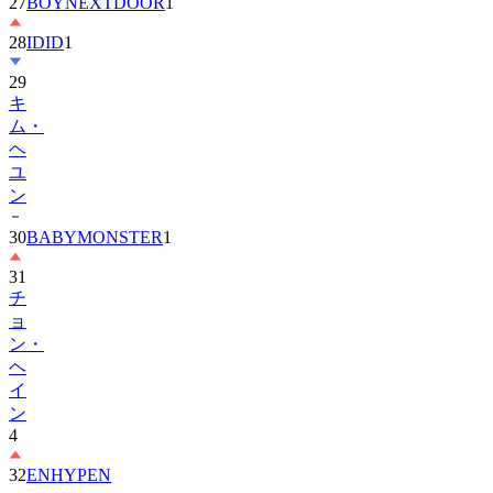
27
BOYNEXTDOOR
1
28
IDID
1
29
キ
ム・
ヘ
ユ
ン
30
BABYMONSTER
1
31
チ
ョ
ン・
ヘ
イ
ン
4
32
ENHYPEN