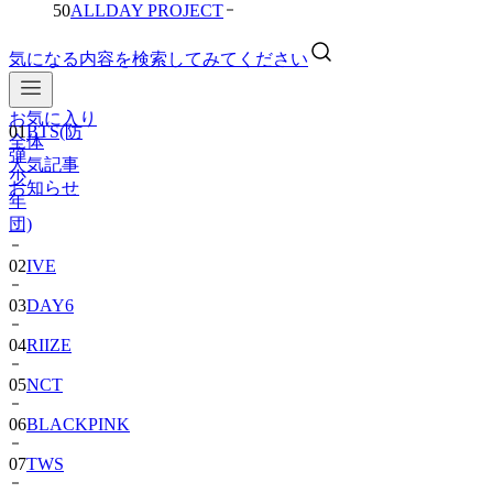
50
ALLDAY PROJECT
気になる内容を検索してみてください
お気に入り
01
BTS(防
全体
弾
人気記事
少
お知らせ
年
団)
02
IVE
03
DAY6
04
RIIZE
05
NCT
06
BLACKPINK
07
TWS