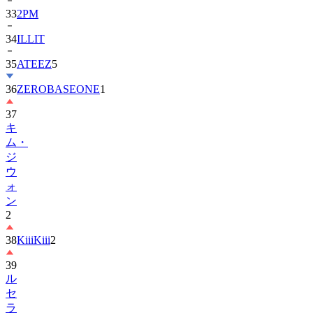
33
2PM
34
ILLIT
35
ATEEZ
5
36
ZEROBASEONE
1
37
キ
ム・
ジ
ウ
ォ
ン
2
38
KiiiKiii
2
39
ル
セ
ラ