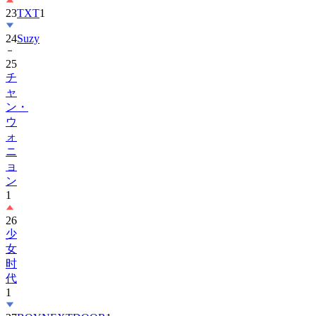
23
TXT
1
24
Suzy
25
チ
ャ
ン・
ウ
ォ
ニ
ョ
ン
1
26
少
女
时
代
1