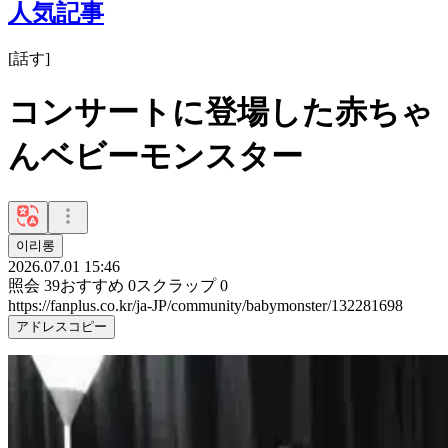
人気記事
[
話す
]
コンサートに登場した赤ちゃ
んベビーモンスター
이리롱
2026.07.01 15:46
照会
39
おすすめ
0
スクラップ
0
https://fanplus.co.kr/ja-JP/community/babymonster/132281698
アドレスコピー