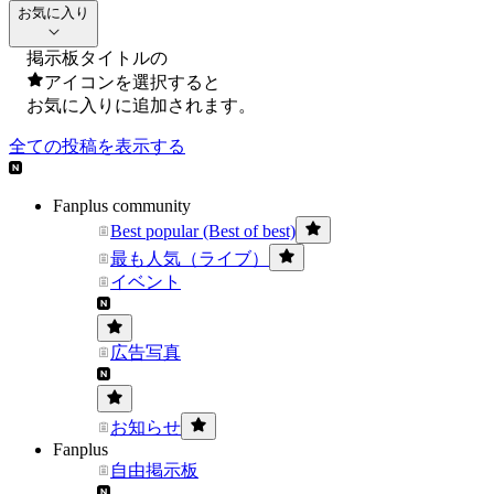
お気に入り
掲示板タイトルの
アイコンを選択すると
お気に入りに追加されます。
全ての投稿を表示する
Fanplus community
Best popular (Best of best)
最も人気（ライブ）
イベント
広告写真
お知らせ
Fanplus
自由掲示板