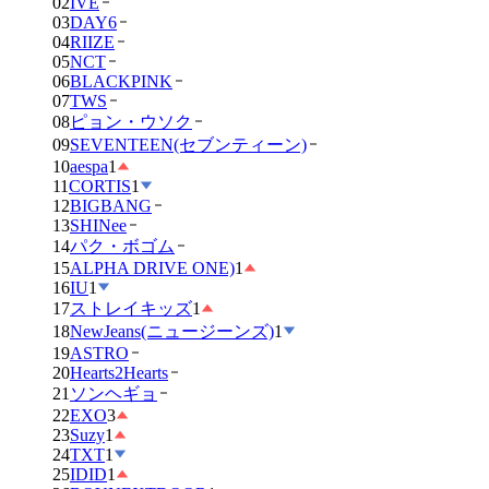
02
IVE
03
DAY6
04
RIIZE
05
NCT
06
BLACKPINK
07
TWS
08
ピョン・ウソク
09
SEVENTEEN(セブンティーン)
10
aespa
1
11
CORTIS
1
12
BIGBANG
13
SHINee
14
パク・ボゴム
15
ALPHA DRIVE ONE)
1
16
IU
1
17
ストレイキッズ
1
18
NewJeans(ニュージーンズ)
1
19
ASTRO
20
Hearts2Hearts
21
ソンヘギョ
22
EXO
3
23
Suzy
1
24
TXT
1
25
IDID
1