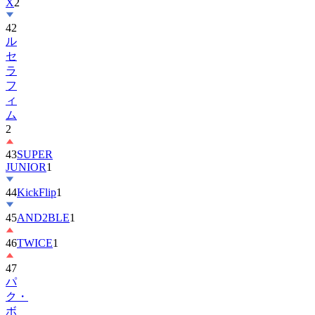
X
2
42
ル
セ
ラ
フ
ィ
ム
2
43
SUPER
JUNIOR
1
44
KickFlip
1
45
AND2BLE
1
46
TWICE
1
47
パ
ク・
ボ