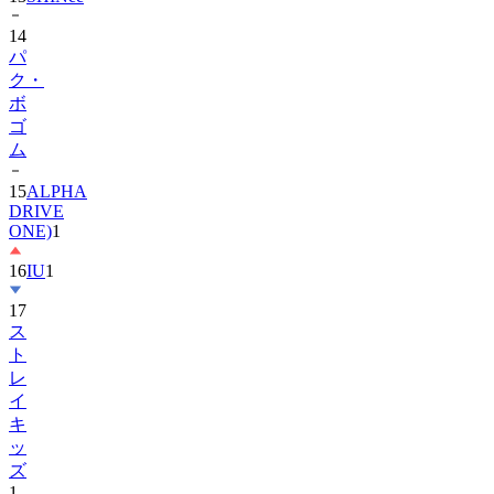
14
パ
ク・
ボ
ゴ
ム
15
ALPHA
DRIVE
ONE)
1
16
IU
1
17
ス
ト
レ
イ
キ
ッ
ズ
1