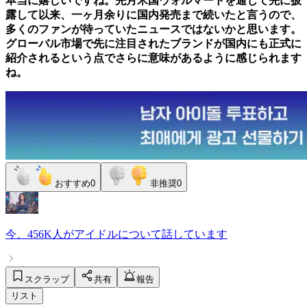
本当に嬉しいですね。先月米国ウォルマートを通じて先に披
露して以来、一ヶ月余りに国内発売まで続いたと言うので、
多くのファンが待っていたニュースではないかと思います。
グローバル市場で先に注目されたブランドが国内にも正式に
紹介されるという点でさらに意味があるように感じられます
ね。
おすすめ
0
非推奨
0
今、
456K人
が
アイドル
について話しています
スクラップ
共有
報告
リスト