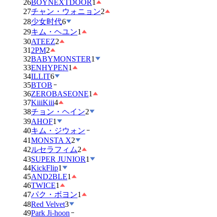
26
BOYNEXTDOOR
1
27
チャン・ウォニョン
2
28
少女时代
6
29
キム・ヘユン
1
30
ATEEZ
2
31
2PM
2
32
BABYMONSTER
1
33
ENHYPEN
1
34
ILLIT
6
35
BTOB
36
ZEROBASEONE
1
37
KiiiKiii
4
38
チョン・ヘイン
2
39
AHOF
1
40
キム・ジウォン
41
MONSTA X
2
42
ルセラフィム
2
43
SUPER JUNIOR
1
44
KickFlip
1
45
AND2BLE
1
46
TWICE
1
47
パク・ボヨン
1
48
Red Velvet
3
49
Park Ji-hoon