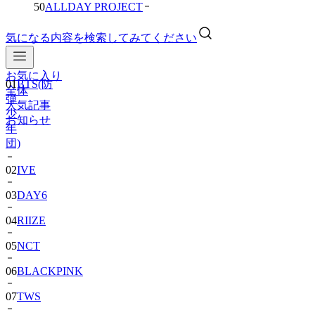
50
ALLDAY PROJECT
気になる内容を検索してみてください
お気に入り
01
BTS(防
全体
弾
人気記事
少
お知らせ
年
団)
02
IVE
03
DAY6
04
RIIZE
05
NCT
06
BLACKPINK
07
TWS