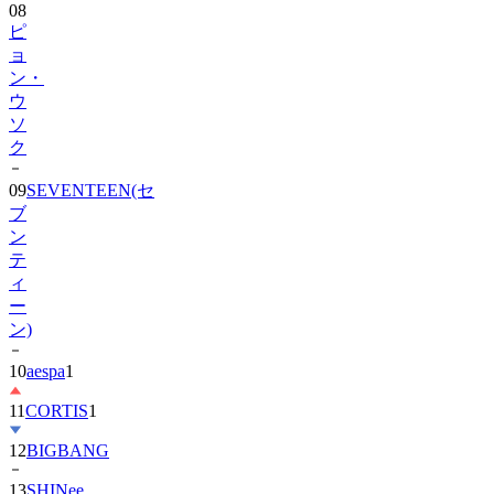
08
ピ
ョ
ン・
ウ
ソ
ク
09
SEVENTEEN(セ
ブ
ン
テ
ィ
ー
ン)
10
aespa
1
11
CORTIS
1
12
BIGBANG
13
SHINee