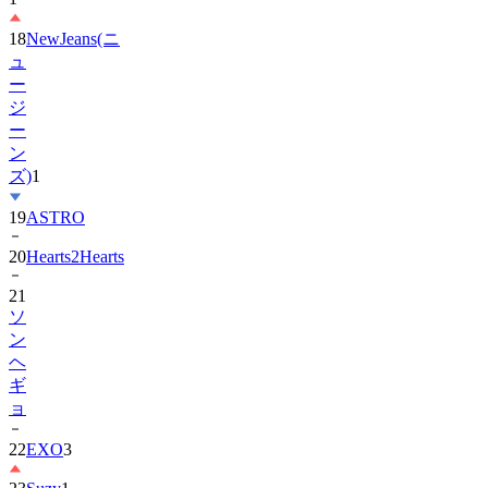
18
NewJeans(ニ
ュ
ー
ジ
ー
ン
ズ)
1
19
ASTRO
20
Hearts2Hearts
21
ソ
ン
ヘ
ギ
ョ
22
EXO
3