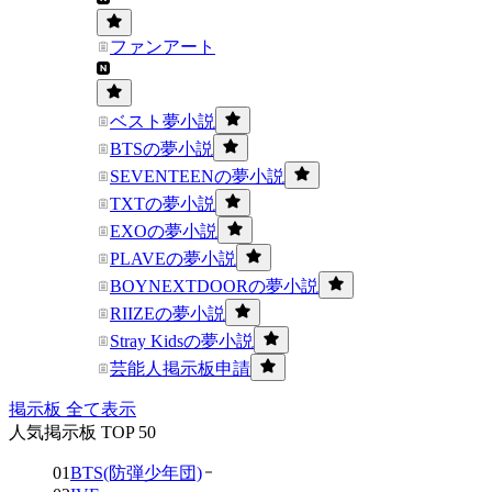
ファンアート
ベスト夢小説
BTSの夢小説
SEVENTEENの夢小説
TXTの夢小説
EXOの夢小説
PLAVEの夢小説
BOYNEXTDOORの夢小説
RIIZEの夢小説
Stray Kidsの夢小説
芸能人掲示板申請
掲示板 全て表示
人気掲示板 TOP 50
01
BTS(防弾少年団)