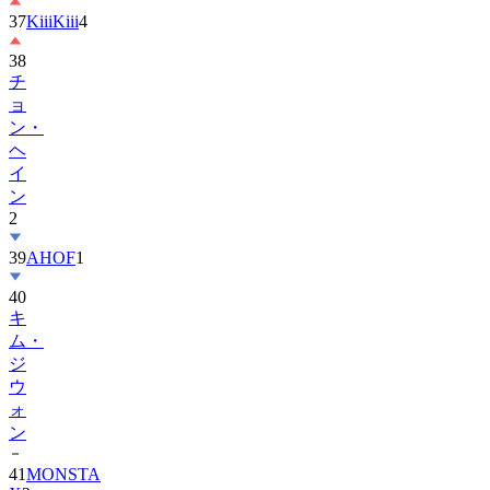
37
KiiiKiii
4
38
チ
ョ
ン・
ヘ
イ
ン
2
39
AHOF
1
40
キ
ム・
ジ
ウ
ォ
ン
41
MONSTA