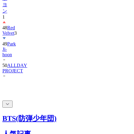
ヨ
ン
1
48
Red
Velvet
3
49
Park
Ji-
hoon
50
ALLDAY
PROJECT
BTS(防弾少年団)
人気記事