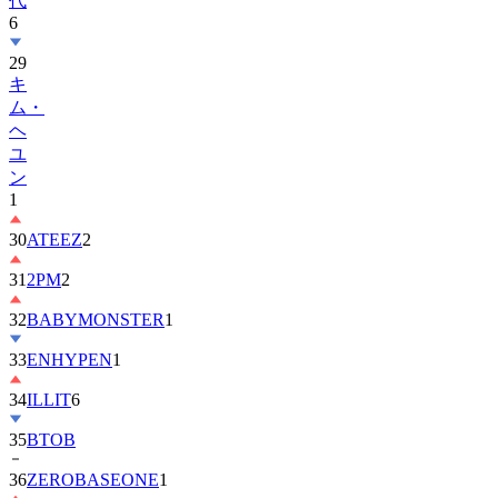
代
6
29
キ
ム・
ヘ
ユ
ン
1
30
ATEEZ
2
31
2PM
2
32
BABYMONSTER
1
33
ENHYPEN
1
34
ILLIT
6
35
BTOB
36
ZEROBASEONE
1