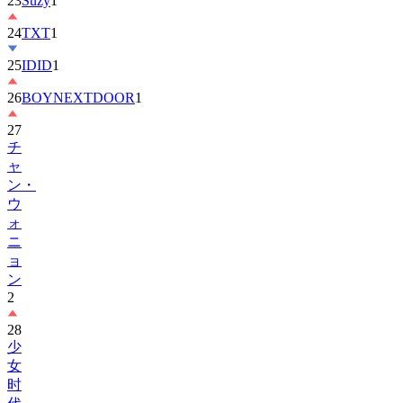
23
Suzy
1
24
TXT
1
25
IDID
1
26
BOYNEXTDOOR
1
27
チ
ャ
ン・
ウ
ォ
ニ
ョ
ン
2
28
少
女
时