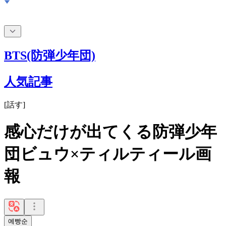
BTS(防弾少年団)
人気記事
[
話す
]
感心だけが出てくる防弾少年
団ビュウ×ティルティール画
報
예빵순