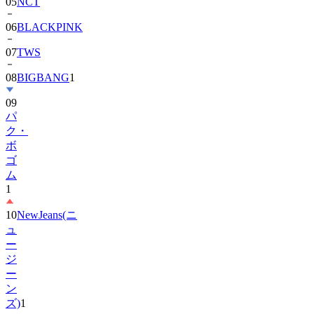
06
BLACKPINK
07
TWS
08
BIGBANG
1
09
パ
ク・
ボ
ゴ
ム
1
10
NewJeans(ニ
ュ
ー
ジ
ー
ン
ズ)
1