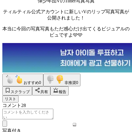
弾少年団VのTiltier写真写真
ティルティル公式アカウントに新しいVのリップ写真写真が
公開されました！
本当に今回の写真写真もただ感心だけ出てくるビジュアルの
ビュですよ🩵🩵
おすすめ
0
非推奨
0
スクラップ
共有
報告
リスト
コメント
28
写真付き