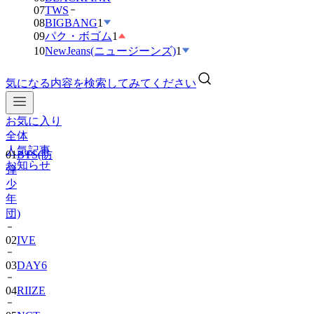
07
TWS
08
BIGBANG
1
09
パク・ボゴム
1
10
NewJeans(ニュージーンズ)
1
気になる内容を検索してみてください
お気に入り
01
BTS(防
全体
弾
人気記事
少
お知らせ
年
団)
02
IVE
03
DAY6
04
RIIZE
05
NCT