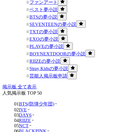
ファンアート
ベスト夢小説
BTSの夢小説
SEVENTEENの夢小説
TXTの夢小説
EXOの夢小説
PLAVEの夢小説
BOYNEXTDOORの夢小説
RIIZEの夢小説
Stray Kidsの夢小説
芸能人掲示板申請
掲示板 全て表示
人気掲示板 TOP 50
01
BTS(防弾少年団)
02
IVE
03
DAY6
04
RIIZE
05
NCT
06
BLACKPINK