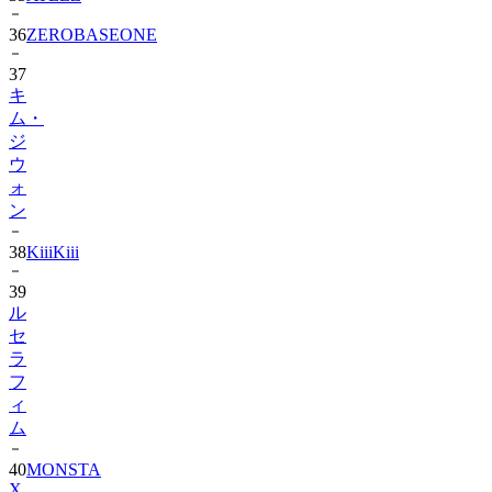
37
キ
ム・
ジ
ウ
ォ
ン
38
KiiiKiii
39
ル
セ
ラ
フ
ィ
ム
40
MONSTA
X
41
AHOF