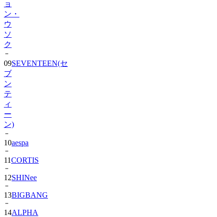
ウ
ソ
ク
09
SEVENTEEN(セ
ブ
ン
テ
ィ
ー
ン)
10
aespa
11
CORTIS
12
SHINee
13
BIGBANG
14
ALPHA
DRIVE
ONE)