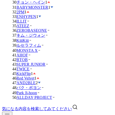
30
チョン・ヘイン
1
31
BABYMONSTER
1
32
2PM
1
33
ENHYPEN
1
34
ILLIT
35
ATEEZ
36
ZEROBASEONE
37
キム・ジウォン
38
KiiiKiii
39
ルセラフィム
40
MONSTA X
41
AHOF
42
BTOB
43
SUPER JUNIOR
44
TWICE
45
KickFlip
1
46
Red Velvet
1
47
AND2BLE
2
48
パク・ボヨン
49
Park Ji-hoon
50
ALLDAY PROJECT
気になる内容を検索してみてください