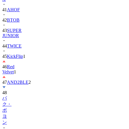
42
BTOB
43
SUPER
JUNIOR
44
TWICE
45
KickFlip
1
46
Red
Velvet
1
47
AND2BLE
2
48
パ
ク・
ボ
ヨ
ン
49
Park
Ji-