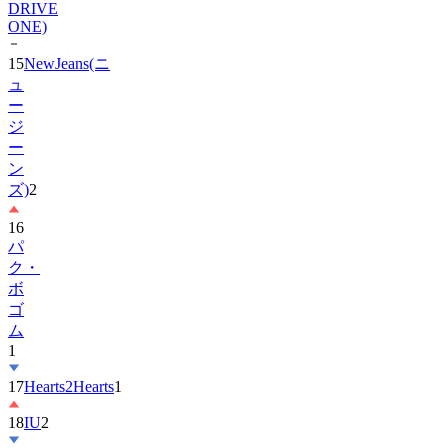
15
NewJeans(ニ
ュ
ー
ジ
ー
ン
ズ)
2
16
パ
ク・
ボ
ゴ
ム
1
17
Hearts2Hearts
1
18
IU
2
19
ス