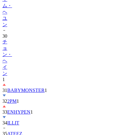
ヘ
ユ
ン
30
チ
ョ
ン・
ヘ
イ
ン
1
31
BABYMONSTER
1
32
2PM
1
33
ENHYPEN
1
34
ILLIT
35
ATEEZ
36
ZEROBASEONE