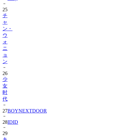
チ
ャ
ン・
ウ
ォ
ニ
ョ
ン
26
少
女
时
代
27
BOYNEXTDOOR
28
IDID
29
キ
ム・