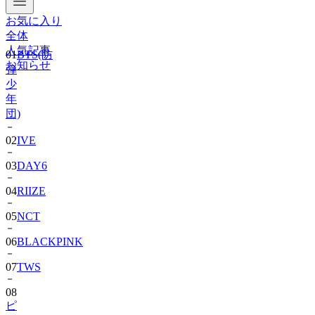
お気に入り
01
BTS(防
全体
弾
人気記事
少
お知らせ
年
団)
02
IVE
03
DAY6
04
RIIZE
05
NCT
06
BLACKPINK
07
TWS
08
ピ
ョ
ン・