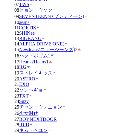
07
TWS
08
ピョン・ウソク
09
SEVENTEEN(セブンティーン)
10
aespa
11
CORTIS
12
SHINee
13
BIGBANG
14
ALPHA DRIVE ONE)
15
NewJeans(ニュージーンズ)
2
16
パク・ボゴム
1
17
Hearts2Hearts
1
18
IU
2
19
ストレイキッズ
20
ASTRO
21
EXO
22
ソンヘギョ
23
TXT
24
Suzy
25
チャン・ウォニョン
26
少女时代
27
BOYNEXTDOOR
28
IDID
29
キム・ヘユン