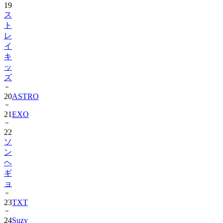
ト
レ
イ
キ
ッ
ズ
20
ASTRO
21
EXO
22
ソ
ン
ヘ
ギ
ョ
23
TXT
24
Suzy
25