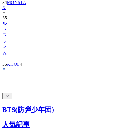
34
MONSTA
X
35
ル
セ
ラ
フ
ィ
ム
36
AHOF
4
BTS(防弾少年団)
人気記事