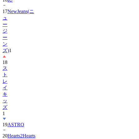
17
NewJeans(ニ
ュ
ー
ジ
ー
ン
ズ)
1
18
ス
ト
レ
イ
キ
ッ
ズ
1
19
ASTRO
20
Hearts2Hearts