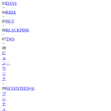
03
DAY6
04
RIIZE
05
NCT
06
BLACKPINK
07
TWS
08
ピ
ョ
ン・
ウ
ソ
ク
09
SEVENTEEN(セ
ブ
ン
テ
ィ