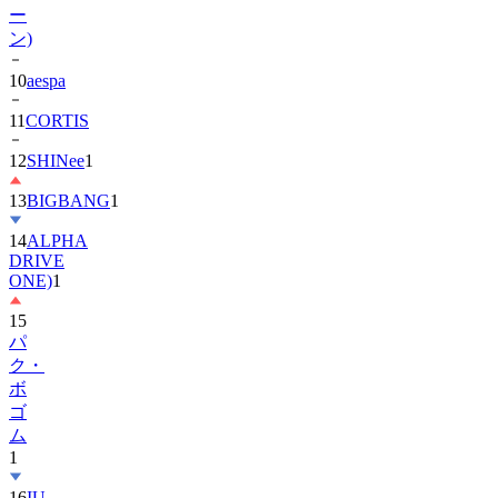
ー
ン)
10
aespa
11
CORTIS
12
SHINee
1
13
BIGBANG
1
14
ALPHA
DRIVE
ONE)
1
15
パ
ク・
ボ
ゴ
ム
1
16
IU