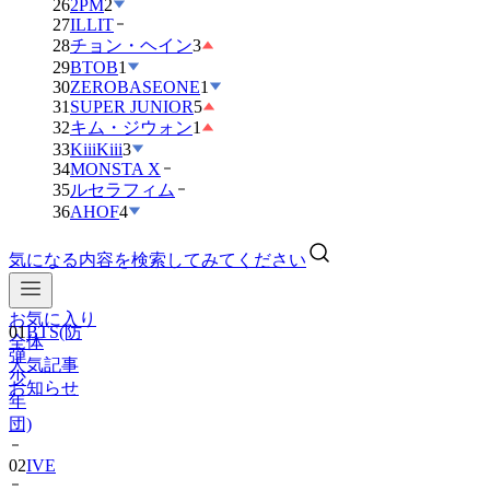
26
2PM
2
27
ILLIT
28
チョン・ヘイン
3
29
BTOB
1
30
ZEROBASEONE
1
31
SUPER JUNIOR
5
32
キム・ジウォン
1
33
KiiiKiii
3
34
MONSTA X
35
ルセラフィム
36
AHOF
4
気になる内容を検索してみてください
お気に入り
01
BTS(防
全体
弾
人気記事
少
お知らせ
年
団)
02
IVE