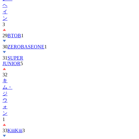
ヘ
イ
ン
3
29
BTOB
1
30
ZEROBASEONE
1
31
SUPER
JUNIOR
5
32
キ
ム・
ジ
ウ
ォ
ン
1
33
KiiiKiii
3