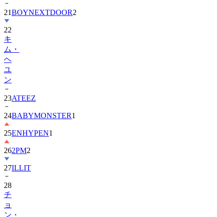
21
BOYNEXTDOOR
2
22
キ
ム・
ヘ
ユ
ン
23
ATEEZ
24
BABYMONSTER
1
25
ENHYPEN
1
26
2PM
2
27
ILLIT
28
チ
ョ
ン・