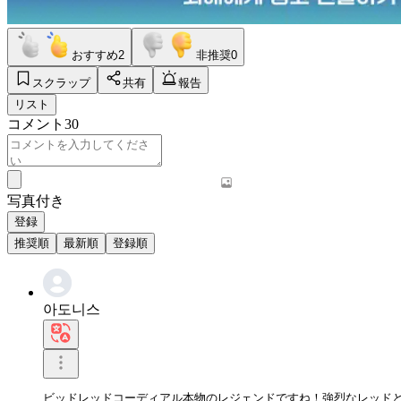
おすすめ
2
非推奨
0
スクラップ
共有
報告
リスト
コメント
30
写真付き
登録
推奨順
最新順
登録順
아도니스
ビッドレッドコーディアル本物のレジェンドですね！強烈なレッド