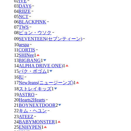
02
IVE
03
DAY6
04
RIIZE
05
NCT
06
BLACKPINK
07
TWS
08
ピョン・ウソク
09
SEVENTEEN(セブンティーン)
10
aespa
11
CORTIS
12
SHINee
1
13
BIGBANG
1
14
ALPHA DRIVE ONE)
1
15
パク・ボゴム
1
16
IU
17
NewJeans(ニュージーンズ)
1
18
ストレイキッズ
1
19
ASTRO
20
Hearts2Hearts
21
BOYNEXTDOOR
2
22
キム・ヘユン
23
ATEEZ
24
BABYMONSTER
1
25
ENHYPEN
1