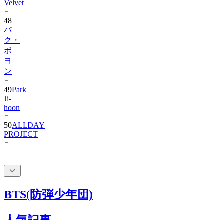
48
パ
ク・
ボ
ヨ
ン
49
Park
Ji-
hoon
50
ALLDAY
PROJECT
BTS(防弾少年団)
人気記事