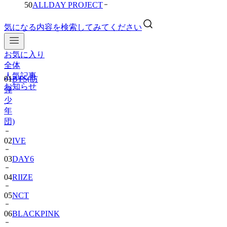
50
ALLDAY PROJECT
気になる内容を検索してみてください
お気に入り
01
BTS(防
全体
弾
人気記事
少
お知らせ
年
団)
02
IVE
03
DAY6
04
RIIZE
05
NCT
06
BLACKPINK
07
TWS