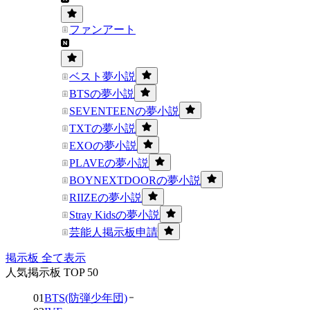
ファンアート
ベスト夢小説
BTSの夢小説
SEVENTEENの夢小説
TXTの夢小説
EXOの夢小説
PLAVEの夢小説
BOYNEXTDOORの夢小説
RIIZEの夢小説
Stray Kidsの夢小説
芸能人掲示板申請
掲示板 全て表示
人気掲示板 TOP 50
01
BTS(防弾少年団)