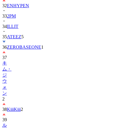
33
2PM
34
ILLIT
35
ATEEZ
5
36
ZEROBASEONE
1
37
キ
ム・
ジ
ウ
ォ
ン
2
38
KiiiKiii
2
39
ル
セ
ラ