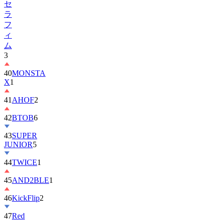
フ
ィ
ム
3
40
MONSTA
X
1
41
AHOF
2
42
BTOB
6
43
SUPER
JUNIOR
5
44
TWICE
1
45
AND2BLE
1
46
KickFlip
2
47
Red
Velvet