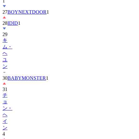
27
BOYNEXTDOOR
1
28
IDID
1
29
キ
ム・
ヘ
ユ
ン
30
BABYMONSTER
1
31
チ
ョ
ン・
ヘ
イ
ン
4
32
ENHYPEN