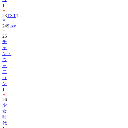
23
TXT
1
24
Suzy
25
チ
ャ
ン・
ウ
ォ
ニ
ョ
ン
1
26
少
女
时
代
1