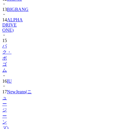
14
ALPHA
DRIVE
ONE)
15
パ
ク・
ボ
ゴ
ム
16
IU
17
NewJeans(ニ
ュ
ー
ジ
ー
ン
ズ)
18
Hearts2Hearts
2