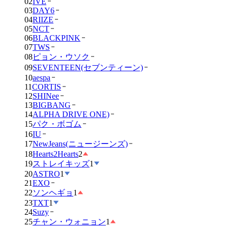
02
IVE
03
DAY6
04
RIIZE
05
NCT
06
BLACKPINK
07
TWS
08
ピョン・ウソク
09
SEVENTEEN(セブンティーン)
10
aespa
11
CORTIS
12
SHINee
13
BIGBANG
14
ALPHA DRIVE ONE)
15
パク・ボゴム
16
IU
17
NewJeans(ニュージーンズ)
18
Hearts2Hearts
2
19
ストレイキッズ
1
20
ASTRO
1
21
EXO
22
ソンヘギョ
1
23
TXT
1
24
Suzy
25
チャン・ウォニョン
1