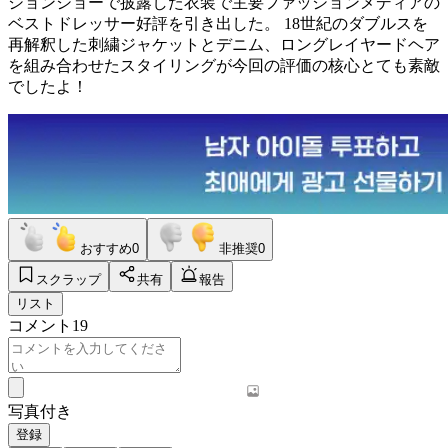
ションショーで披露した衣装で主要ファッションメディアの
ベストドレッサー好評を引き出した。 18世紀のダブルスを
再解釈した刺繍ジャケットとデニム、ロングレイヤードヘア
を組み合わせたスタイリングが今回の評価の核心とても素敵
でしたよ！
おすすめ
0
非推奨
0
スクラップ
共有
報告
リスト
コメント
19
写真付き
登録