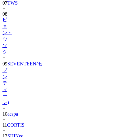
08
ピ
ョ
ン・
ウ
ソ
ク
09
SEVENTEEN(セ
ブ
ン
テ
ィ
ー
ン)
10
aespa
11
CORTIS
12
SHINee
13
BIGBANG