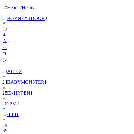
21
BOYNEXTDOOR
2
22
キ
ム・
ヘ
ユ
ン
23
ATEEZ
24
BABYMONSTER
1
25
ENHYPEN
1
26
2PM
2
27
ILLIT
28
チ
ョ
ン・