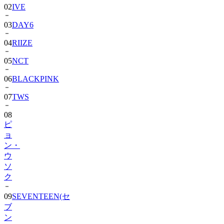
03
DAY6
04
RIIZE
05
NCT
06
BLACKPINK
07
TWS
08
ピ
ョ
ン・
ウ
ソ
ク
09
SEVENTEEN(セ
ブ
ン
テ
ィ