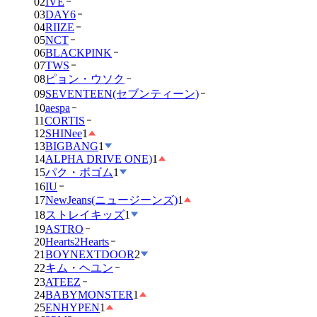
02
IVE
03
DAY6
04
RIIZE
05
NCT
06
BLACKPINK
07
TWS
08
ピョン・ウソク
09
SEVENTEEN(セブンティーン)
10
aespa
11
CORTIS
12
SHINee
1
13
BIGBANG
1
14
ALPHA DRIVE ONE)
1
15
パク・ボゴム
1
16
IU
17
NewJeans(ニュージーンズ)
1
18
ストレイキッズ
1
19
ASTRO
20
Hearts2Hearts
21
BOYNEXTDOOR
2
22
キム・ヘユン
23
ATEEZ
24
BABYMONSTER
1
25
ENHYPEN
1