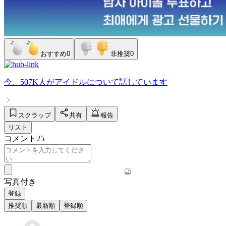
おすすめ
0
非推奨
0
今、
507K人
が
アイドル
について話しています
スクラップ
共有
報告
リスト
コメント
25
写真付き
登録
推奨順
最新順
登録順