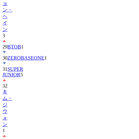
ヘ
イ
ン
3
29
BTOB
1
30
ZEROBASEONE
1
31
SUPER
JUNIOR
5
32
キ
ム・
ジ
ウ
ォ
ン
1
33
KiiiKiii
3