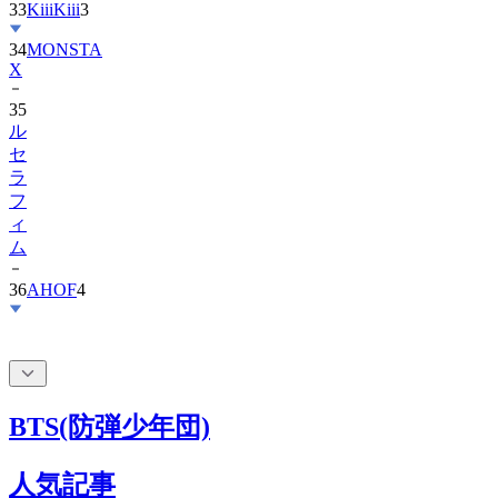
34
MONSTA
X
35
ル
セ
ラ
フ
ィ
ム
36
AHOF
4
BTS(防弾少年団)
人気記事