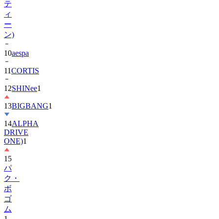
ー
ン)
10
aespa
11
CORTIS
12
SHINee
1
13
BIGBANG
1
14
ALPHA
DRIVE
ONE)
1
15
パ
ク・
ボ
ゴ
ム
1
16
IU