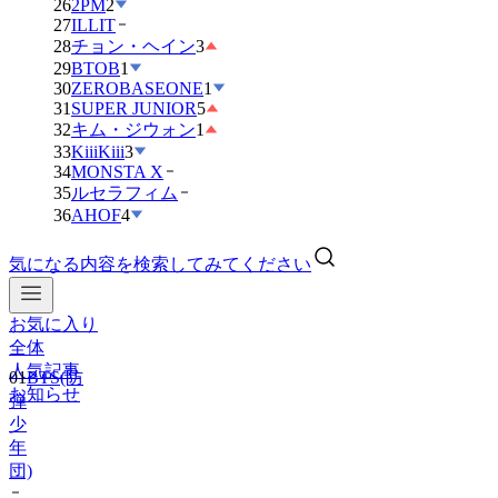
26
2PM
2
27
ILLIT
28
チョン・ヘイン
3
29
BTOB
1
30
ZEROBASEONE
1
31
SUPER JUNIOR
5
32
キム・ジウォン
1
33
KiiiKiii
3
34
MONSTA X
35
ルセラフィム
36
AHOF
4
気になる内容を検索してみてください
お気に入り
01
BTS(防
全体
弾
人気記事
少
お知らせ
年
団)
02
IVE