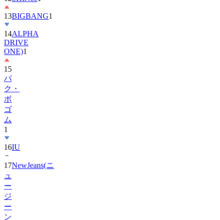
14
ALPHA
DRIVE
ONE)
1
15
パ
ク・
ボ
ゴ
ム
1
16
IU
17
NewJeans(ニ
ュ
ー
ジ
ー
ン
ズ)
1