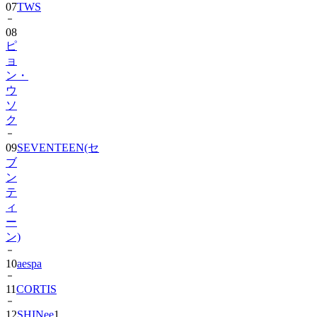
08
ピ
ョ
ン・
ウ
ソ
ク
09
SEVENTEEN(セ
ブ
ン
テ
ィ
ー
ン)
10
aespa
11
CORTIS
12
SHINee
1
13
BIGBANG
1