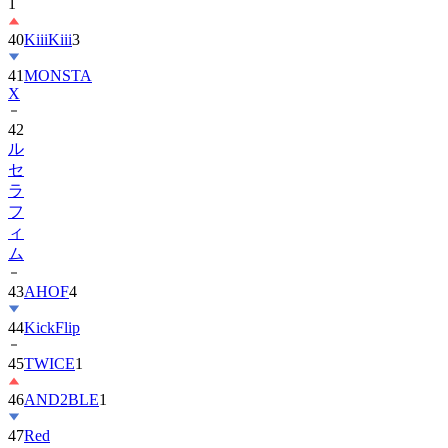
40
KiiiKiii
3
41
MONSTA
X
42
ル
セ
ラ
フ
ィ
ム
43
AHOF
4
44
KickFlip
45
TWICE
1
46
AND2BLE
1
47
Red
Velvet
1