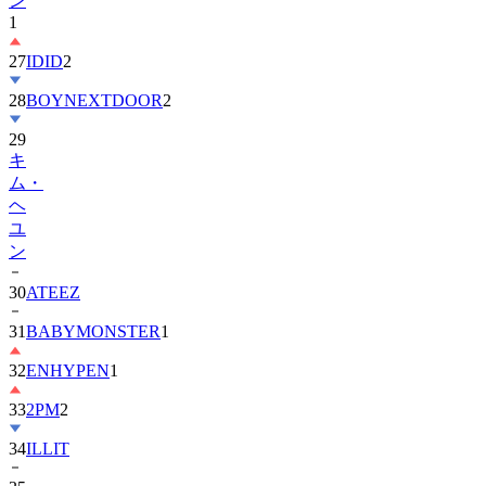
27
IDID
2
28
BOYNEXTDOOR
2
29
キ
ム・
ヘ
ユ
ン
30
ATEEZ
31
BABYMONSTER
1
32
ENHYPEN
1
33
2PM
2
34
ILLIT
35
チ