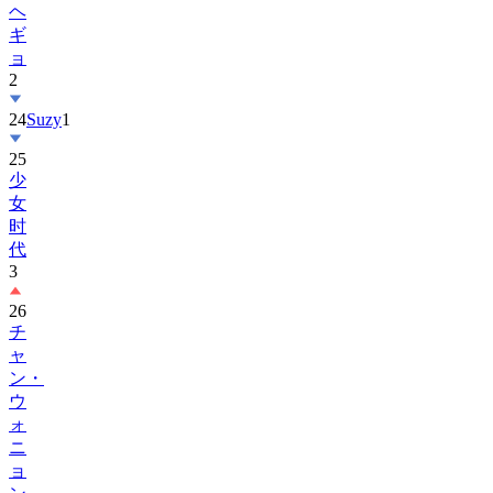
ョ
2
24
Suzy
1
25
少
女
时
代
3
26
チ
ャ
ン・
ウ
ォ
ニ
ョ
ン
1