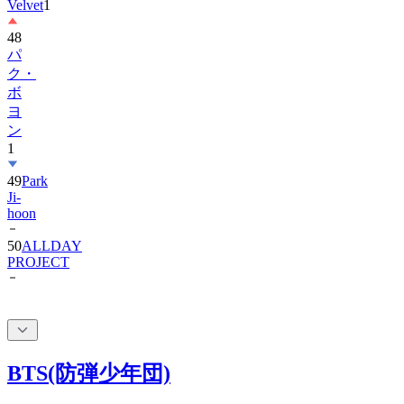
48
パ
ク・
ボ
ヨ
ン
1
49
Park
Ji-
hoon
50
ALLDAY
PROJECT
BTS(防弾少年団)