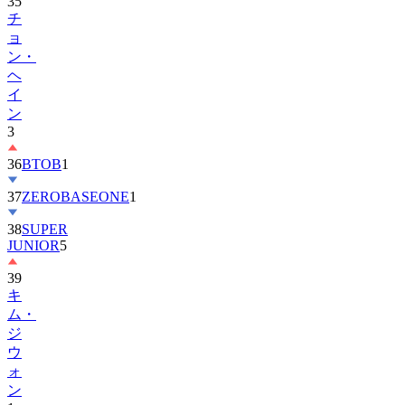
ョ
ン・
ヘ
イ
ン
3
36
BTOB
1
37
ZEROBASEONE
1
38
SUPER
JUNIOR
5
39
キ
ム・
ジ
ウ
ォ
ン
1