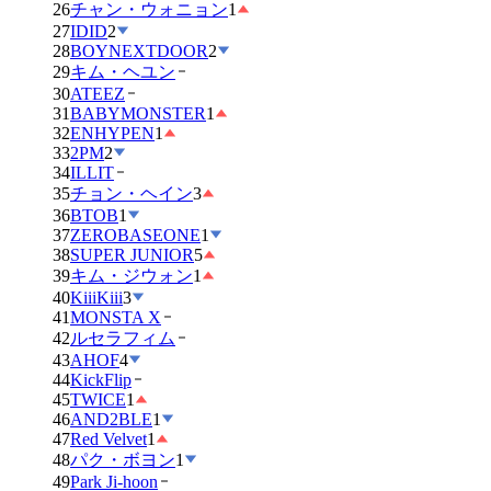
26
チャン・ウォニョン
1
27
IDID
2
28
BOYNEXTDOOR
2
29
キム・ヘユン
30
ATEEZ
31
BABYMONSTER
1
32
ENHYPEN
1
33
2PM
2
34
ILLIT
35
チョン・ヘイン
3
36
BTOB
1
37
ZEROBASEONE
1
38
SUPER JUNIOR
5
39
キム・ジウォン
1
40
KiiiKiii
3
41
MONSTA X
42
ルセラフィム
43
AHOF
4
44
KickFlip
45
TWICE
1
46
AND2BLE
1
47
Red Velvet
1
48
パク・ボヨン
1
49
Park Ji-hoon