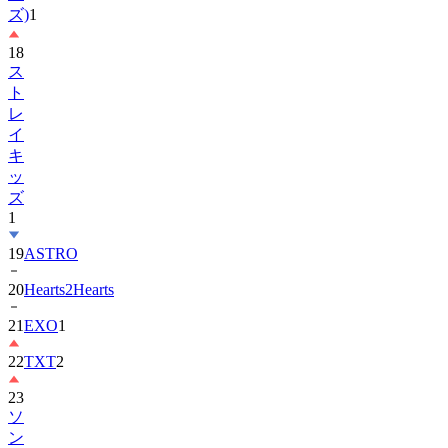
18
ス
ト
レ
イ
キ
ッ
ズ
1
19
ASTRO
20
Hearts2Hearts
21
EXO
1
22
TXT
2
23
ソ
ン
ヘ
ギ