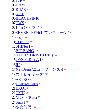
02
IVE
03
DAY6
04
RIIZE
05
NCT
06
BLACKPINK
07
TWS
08
ピョン・ウソク
09
SEVENTEEN(セブンティーン)
10
aespa
11
CORTIS
12
SHINee
1
13
BIGBANG
1
14
ALPHA DRIVE ONE)
1
15
パク・ボゴム
1
16
IU
17
NewJeans(ニュージーンズ)
1
18
ストレイキッズ
1
19
ASTRO
20
Hearts2Hearts
21
EXO
1
22
TXT
2
23
ソンヘギョ
2
24
Suzy
1
25
少女时代
3