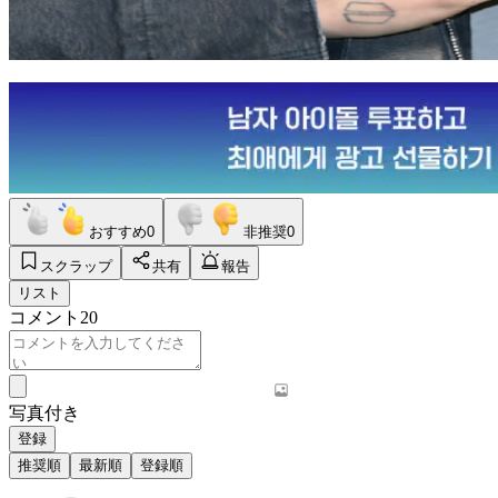
おすすめ
0
非推奨
0
スクラップ
共有
報告
リスト
コメント
20
写真付き
登録
推奨順
最新順
登録順