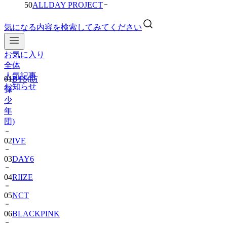
50
ALLDAY PROJECT
気になる内容を検索してみてください
お気に入り
01
BTS(防
全体
弾
人気記事
少
お知らせ
年
団)
02
IVE
03
DAY6
04
RIIZE
05
NCT
06
BLACKPINK
07
TWS