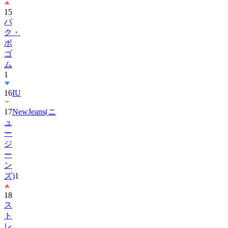
パ
ク・
ボ
ゴ
ム
1
16
IU
17
NewJeans(ニ
ュ
ー
ジ
ー
ン
ズ)
1
18
ス
ト
レ
イ