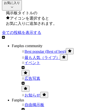
お気に入り
掲示板タイトルの
アイコンを選択すると
お気に入りに追加されます。
全ての投稿を表示する
Fanplus community
Best popular (Best of best)
最も人気（ライブ）
イベント
広告写真
お知らせ
Fanplus
自由掲示板