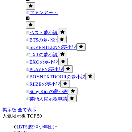
ファンアート
ベスト夢小説
BTSの夢小説
SEVENTEENの夢小説
TXTの夢小説
EXOの夢小説
PLAVEの夢小説
BOYNEXTDOORの夢小説
RIIZEの夢小説
Stray Kidsの夢小説
芸能人掲示板申請
掲示板 全て表示
人気掲示板 TOP 50
01
BTS(防弾少年団)