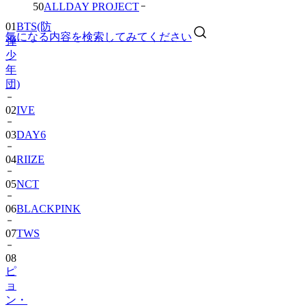
01
BTS(防
50
ALLDAY PROJECT
弾
少
気になる内容を検索してみてください
年
団)
02
IVE
03
DAY6
04
RIIZE
05
NCT
06
BLACKPINK
07
TWS
08
ピ
ョ
ン・
ウ
ソ