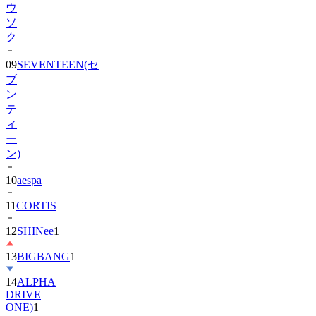
ク
09
SEVENTEEN(セ
ブ
ン
テ
ィ
ー
ン)
10
aespa
11
CORTIS
12
SHINee
1
13
BIGBANG
1
14
ALPHA
DRIVE
ONE)
1
15