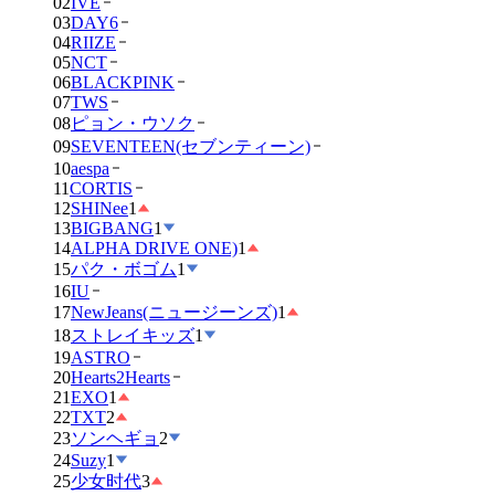
02
IVE
03
DAY6
04
RIIZE
05
NCT
06
BLACKPINK
07
TWS
08
ピョン・ウソク
09
SEVENTEEN(セブンティーン)
10
aespa
11
CORTIS
12
SHINee
1
13
BIGBANG
1
14
ALPHA DRIVE ONE)
1
15
パク・ボゴム
1
16
IU
17
NewJeans(ニュージーンズ)
1
18
ストレイキッズ
1
19
ASTRO
20
Hearts2Hearts
21
EXO
1
22
TXT
2
23
ソンヘギョ
2
24
Suzy
1
25
少女时代
3