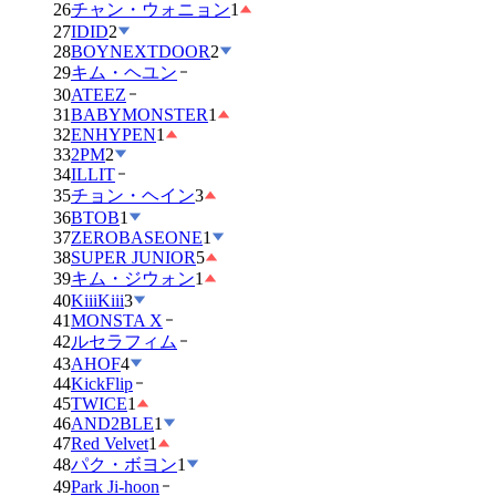
26
チャン・ウォニョン
1
27
IDID
2
28
BOYNEXTDOOR
2
29
キム・ヘユン
30
ATEEZ
31
BABYMONSTER
1
32
ENHYPEN
1
33
2PM
2
34
ILLIT
35
チョン・ヘイン
3
36
BTOB
1
37
ZEROBASEONE
1
38
SUPER JUNIOR
5
39
キム・ジウォン
1
40
KiiiKiii
3
41
MONSTA X
42
ルセラフィム
43
AHOF
4
44
KickFlip
45
TWICE
1
46
AND2BLE
1
47
Red Velvet
1
48
パク・ボヨン
1
49
Park Ji-hoon