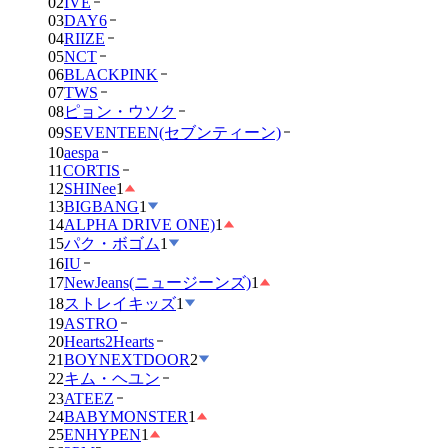
02
IVE
03
DAY6
04
RIIZE
05
NCT
06
BLACKPINK
07
TWS
08
ピョン・ウソク
09
SEVENTEEN(セブンティーン)
10
aespa
11
CORTIS
12
SHINee
1
13
BIGBANG
1
14
ALPHA DRIVE ONE)
1
15
パク・ボゴム
1
16
IU
17
NewJeans(ニュージーンズ)
1
18
ストレイキッズ
1
19
ASTRO
20
Hearts2Hearts
21
BOYNEXTDOOR
2
22
キム・ヘユン
23
ATEEZ
24
BABYMONSTER
1
25
ENHYPEN
1