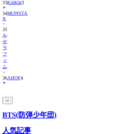
34
MONSTA
X
35
ル
セ
ラ
フ
ィ
ム
36
AHOF
4
BTS(防弾少年団)
人気記事