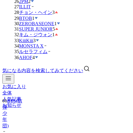
26
2PM
2
27
ILLIT
28
チョン・ヘイン
3
29
BTOB
1
30
ZEROBASEONE
1
31
SUPER JUNIOR
5
32
キム・ジウォン
1
33
KiiiKiii
3
34
MONSTA X
35
ルセラフィム
36
AHOF
4
気になる内容を検索してみてください
お気に入り
01
BTS(防
全体
弾
人気記事
少
お知らせ
年
団)
02
IVE