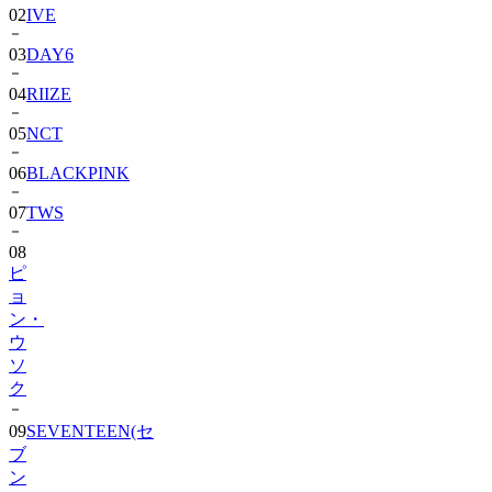
03
DAY6
04
RIIZE
05
NCT
06
BLACKPINK
07
TWS
08
ピ
ョ
ン・
ウ
ソ
ク
09
SEVENTEEN(セ
ブ
ン
テ
ィ