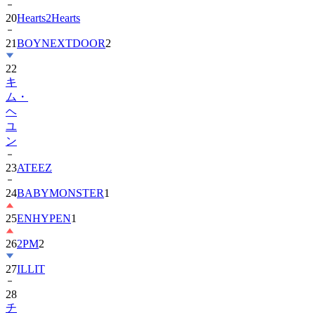
21
BOYNEXTDOOR
2
22
キ
ム・
ヘ
ユ
ン
23
ATEEZ
24
BABYMONSTER
1
25
ENHYPEN
1
26
2PM
2
27
ILLIT
28
チ
ョ
ン・