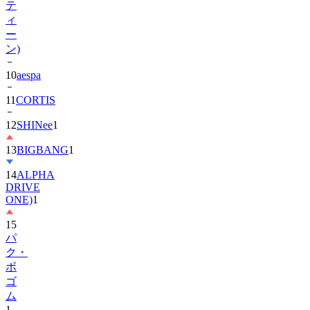
ー
ン)
10
aespa
11
CORTIS
12
SHINee
1
13
BIGBANG
1
14
ALPHA
DRIVE
ONE)
1
15
パ
ク・
ボ
ゴ
ム
1
16
IU