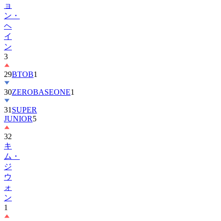
ヘ
イ
ン
3
29
BTOB
1
30
ZEROBASEONE
1
31
SUPER
JUNIOR
5
32
キ
ム・
ジ
ウ
ォ
ン
1
33
KiiiKiii
3